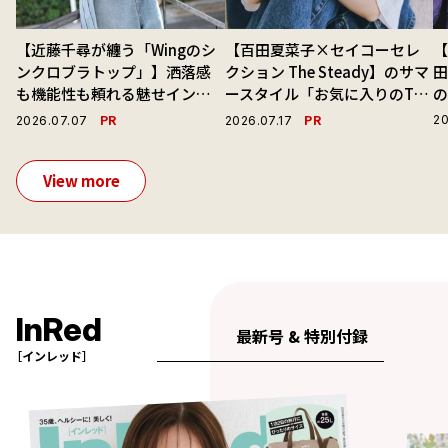
【近藤千尋が纏う「Wingのシ
【百田夏菜子×セイコーセレ
【
ンクロブラトップ」】洒落感
クション The Steady】のサマ
も機能性も頼れる魅せインナ
ースタイル「お気に入りのTシ
ーで毎日を心地よくアプデ！
ャツと最高の時計と。」
演
PR
PR
20
2026.07.07
2026.07.17
View more
InRed
最新号 & 特別付録
［インレッド］