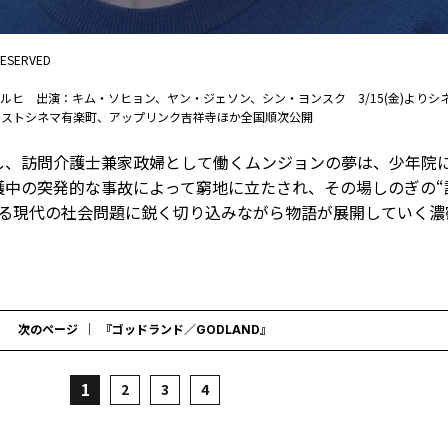
RESERVED
ソルヒ 出演：キム・ソヒョン、ヤン・ジェソン、シン・ヨンスク 3/15(金)よりシ
ラストシネマ有楽町、アップリンク吉祥寺ほか全国順次公開
し、訪問介護士兼家政婦として働くムンジョンの夢は、少年院
護中の突発的な事故によって窮地に立たされ、その場しのぎの“
える現代の社会問題に鋭く切り込みながら物語が展開していく濃
次のページ
『ゴッドランド／GODLAND』
1
2
3
4