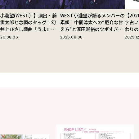
小瀧望(WEST.）】演出・藤
WEST.小瀧望が語るメンバーの
【20
田俊太郎と念願のタッグ！幻
素顔｜中間淳太への“厄介な甘
字占い
の井上ひさし戯曲『うま』で
え方”と濵田崇裕のツボすぎる
わりの
じる“爽快な悪人”の魅力と
言動
26.08.06
2026.08.08
2025.12
は