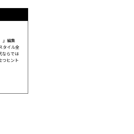
ド）』編集
スタイル全
代ならでは
立つヒント