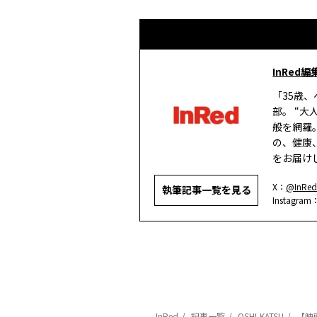
InRed編
「35歳
部。 “
般を網羅
の、健康
をお届け
X：
@InRed
執筆記事一覧を見る
Instagram
InRed
記事一覧
OSHI-KATSU
【映