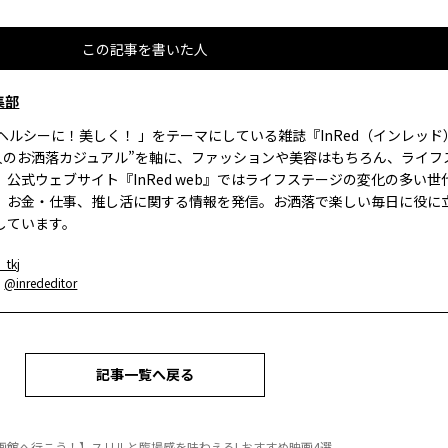
この記事を書いた人
集部
、ヘルシーに！美しく！ 」をテーマにしている雑誌『InRed（インレッ
大人のお洒落カジュアル”を軸に、ファッションや美容はもちろん、ライフ
。公式ウェブサイト『InRed web』ではライフステージの変化の多い世
、お金・仕事、推し活に関する情報を発信。お洒落で楽しい毎日に役に
しています。
_tkj
：
@inrededitor
記事一覧へ戻る
画館へ行こう！】スリルと臨場感を味わえる! おすすめ映画4選