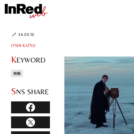
24.03.10
OSHI-KATSU
K
EYWORD
映画
S
NS SHARE