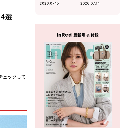
に願う“超特急メン
（笑）」映画出演
2026.07.15
2026.07.14
バーとのBBQ”！最
作で初の髭姿で挑
近熱中している趣
んだ新境地
4選
味も
InRed
最新号 & 付録
チェックして