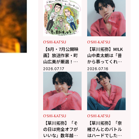
OSHI-KATSU
OSHI-KATSU
【6月・7月公開映
【草川拓弥】M!LK
画】放送作家・町
山中柔太朗は「昔
山広美が厳選！こ
から慕ってくれて
の夏観たい映画2選
うれしい」Da-iCE
2026.07.17
2026.07.16
和田颯とは古着屋
へ！華麗な交友関
係に迫る
OSHI-KATSU
OSHI-KATSU
【草川拓弥】「そ
【草川拓弥】「奈
の日は完全オフが
緒さんとのバトル
いいな」数年越し
はハードでした