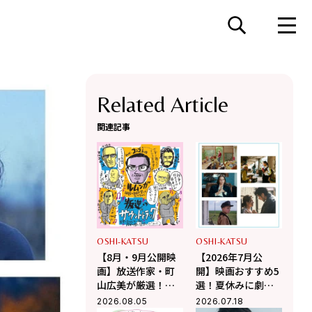
Related Article
関連記事
OSHI-KATSU
OSHI-KATSU
【8月・9月公開映
【2026年7月公
画】放送作家・町
開】映画おすすめ5
山広美が厳選！夏
選！夏休みに劇場
休み観たい映画2選
で観るべき話題作
2026.08.05
2026.07.18