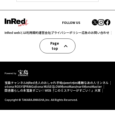
FOLLOW US
InRed webとは
利用規約
運営会社
プライバシーポリシー
広告のお問い合わせ
Page
top
宝島チャンネル
InRed
大人のおしゃれ手帖
sweet
mini
素敵なあの人
リンネル
otona ROSY
SPRiNG
otona MUSE
GLOW
MonoMax
smart
MonoMaster
田舎暮らしの本
宝島すごい！WEB
『このミステリーがすごい！』大賞
Copyright © TAKARAJIMASHA,Inc. All Rights Reserved.