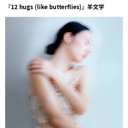
『12 hugs (like butterflies)』羊文学