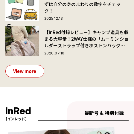
ずは自分の身のまわりの数字をチェッ
ク！
2025.12.13
【InRed付録レビュー】キャンプ道具も収
まる大容量！2WAY仕様の「ムーミン ショ
ルダーストラップ付きボストンバッグ」
が夏旅におすすめな理由
2026.07.10
View more
InRed
最新号 & 特別付録
［インレッド］