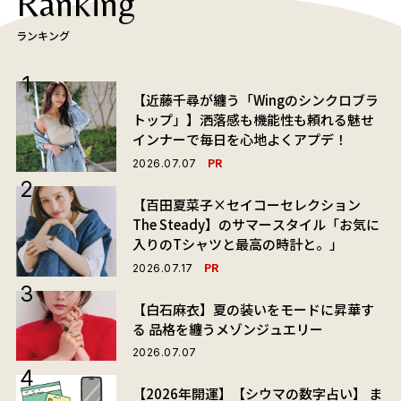
Ranking
ランキング
【近藤千尋が纏う「Wingのシンクロブラ
トップ」】洒落感も機能性も頼れる魅せ
インナーで毎日を心地よくアプデ！
PR
2026.07.07
【百田夏菜子×セイコーセレクション
The Steady】のサマースタイル「お気に
入りのTシャツと最高の時計と。」
PR
2026.07.17
【白石麻衣】夏の装いをモードに昇華す
る 品格を纏うメゾンジュエリー
2026.07.07
【2026年開運】【シウマの数字占い】 ま