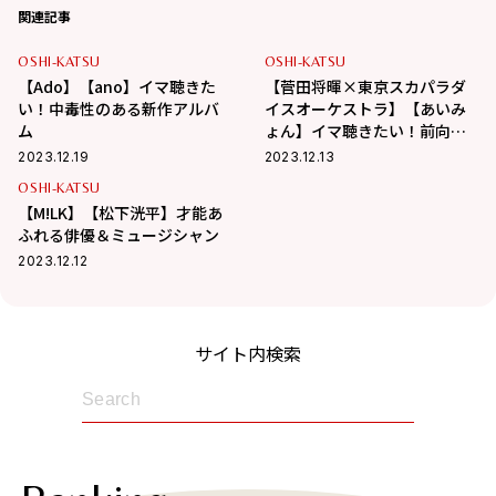
関連記事
OSHI-KATSU
OSHI-KATSU
【Ado】【ano】イマ聴きた
【菅田将暉×東京スカパラダ
い！中毒性のある新作アルバ
イスオーケストラ】【あいみ
ム
ょん】イマ聴きたい！前向き
な気持ちになる新作シングル
2023.12.19
2023.12.13
OSHI-KATSU
【M!LK】【松下洸平】才能あ
ふれる俳優＆ミュージシャン
2023.12.12
サイト内検索