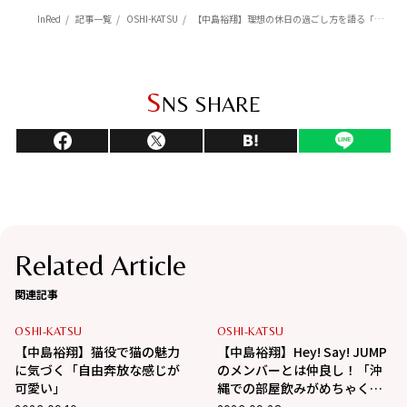
InRed
記事一覧
OSHI-KATSU
【中島裕翔】理想の休日の過ごし方を語る「とにかくだらだらとしたいです（笑）」
S
NS SHARE
Related Article
関連記事
OSHI-KATSU
OSHI-KATSU
【中島裕翔】猫役で猫の魅力
【中島裕翔】Hey! Say! JUMP
に気づく「自由奔放な感じが
のメンバーとは仲良し！「沖
可愛い」
縄での部屋飲みがめちゃくち
ゃ面白かった」