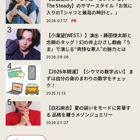
The Steady】のサマースタイル「お気に
入りのTシャツと最高の時計と。」
PR
2026.07.17
【小瀧望(WEST.）】演出・藤田俊太郎と
念願のタッグ！幻の井上ひさし戯曲『う
ま』で演じる“爽快な悪人”の魅力とは
2026.08.06
【2026年開運】【シウマの数字占い】 ま
ずは自分の身のまわりの数字をチェッ
ク！
2025.12.13
【白石麻衣】夏の装いをモードに昇華す
る 品格を纏うメゾンジュエリー
2026.07.07