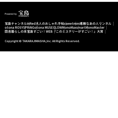
宝島チャンネル
InRed
大人のおしゃれ手帖
sweet
mini
素敵なあの人
リンネル
otona ROSY
SPRiNG
otona MUSE
GLOW
MonoMax
smart
MonoMaster
田舎暮らしの本
宝島すごい！WEB
『このミステリーがすごい！』大賞
Copyright © TAKARAJIMASHA,Inc. All Rights Reserved.