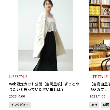
LIFESTYLE
LIFESTYLE
web限定カット公開【吉岡里帆】ずっとや
【吉高由里
りたいと思っていた習い事とは？
洒落カフェ
カフェ」〈Caf
2023.11.06
2023.11.05
インタビュー
旅行
韓国