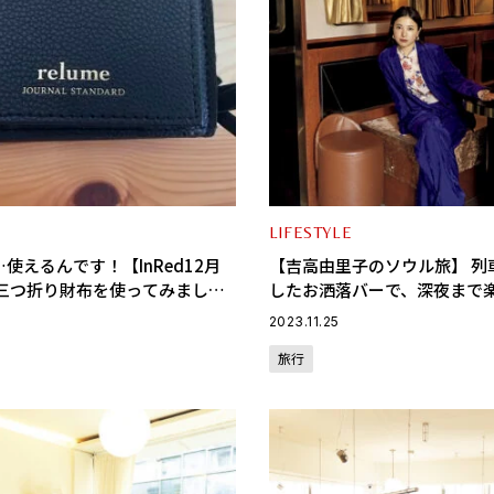
LIFESTYLE
使えるんです！【InRed12月
【吉高由里子のソウル旅】 列
運三つ折り財布を使ってみまし
したお洒落バーで、深夜まで
♡〈Night Out編 〉
2023.11.25
旅行