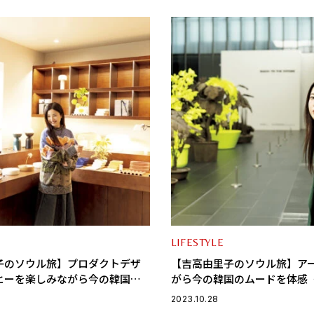
LIFESTYLE
子のソウル旅】プロダクトデザ
【吉高由里子のソウル旅】ア
ヒーを楽しみながら今の韓国の
がら今の韓国のムードを体感〈
Art編 vol.2〉
vol.1〉
2023.10.28