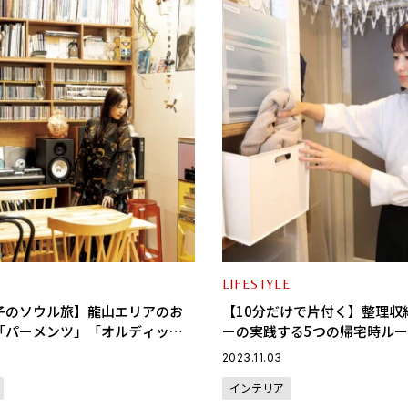
LIFESTYLE
子のソウル旅】龍山エリアのお
【10分だけで片付く】整理収
「パーメンツ」「オルディッセ
ーの実践する5つの帰宅時ル
e編 vol.2〉
2023.11.03
インテリア