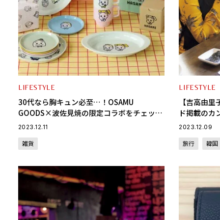
LIFESTYLE
LIFESTYLE
30代なら胸キュン必至…！OSAMU
【吉高由里
GOODS×波佐見焼の限定コラボをチェッ
ド掲載のカ
ク！
ルメ編 vol.
2023.12.11
2023.12.09
雑貨
旅行
韓国