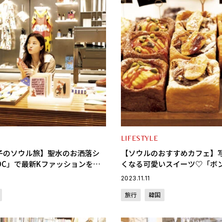
LIFESTYLE
子のソウル旅】聖水のお洒落シ
【ソウルのおすすめカフェ】
DC」で最新Kファッションをチ
くなる可愛いスイーツ♡「ボ
opping編〉
「オウドゥ」
2023.11.11
旅行
韓国