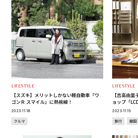
LIFESTYLE
LIFESTYLE
【スズキ】メリットしかない軽自動車『ワ
【吉高由里
ゴンＲ スマイル』に熱視線！
ョップ「LC
ェック！〈Sh
2023.11.18
2023.11.15
クルマ
旅行
韓国