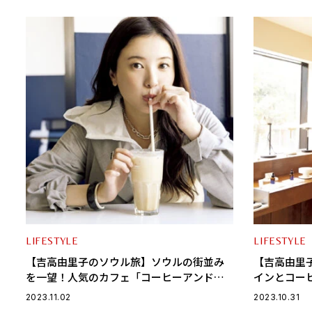
LIFESTYLE
LIFESTYLE
【吉高由里子のソウル旅】ソウルの街並み
【吉高由里
を一望！人気のカフェ「コーヒーアンドシ
インとコー
ガレット」〈Cafe編 vol.1〉
ムードを体感〈
2023.11.02
2023.10.31