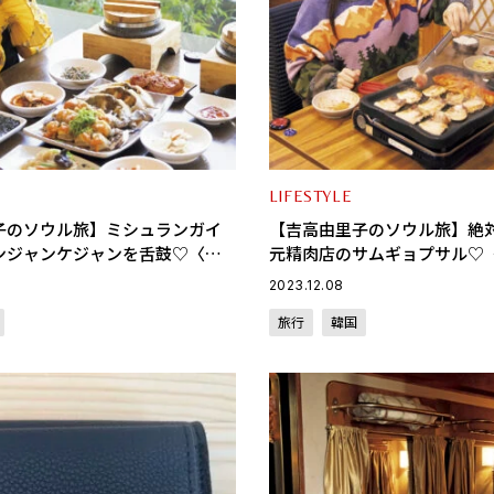
LIFESTYLE
子のソウル旅】ミシュランガイ
【吉高由里子のソウル旅】絶
ンジャンケジャンを舌鼓♡〈グ
元精肉店のサムギョプサル♡
2〉
vol.1〉
2023.12.08
旅行
韓国