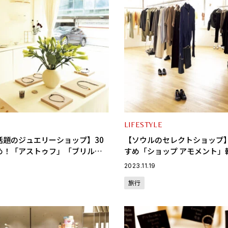
LIFESTYLE
話題のジュエリーショップ】30
【ソウルのセレクトショップ】
め！「アストゥフ」「ブリルピ
すめ「ショップ アモメント」
ョンを買うならココ！
2023.11.19
旅行