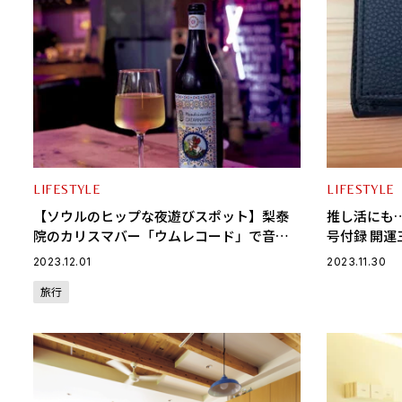
LIFESTYLE
LIFESTYLE
【ソウルのヒップな夜遊びスポット】梨泰
推し活にも…
院のカリスマバー「ウムレコード」で音楽
号付録 開
とお酒を楽しむ♡
た】
2023.12.01
2023.11.30
旅行