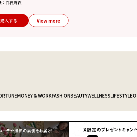
紙：白石麻衣
View more
購入する
ORTUNE
MONEY & WORK
FASHION
BEAUTY
WELLNESS
LIFESTYLE
O