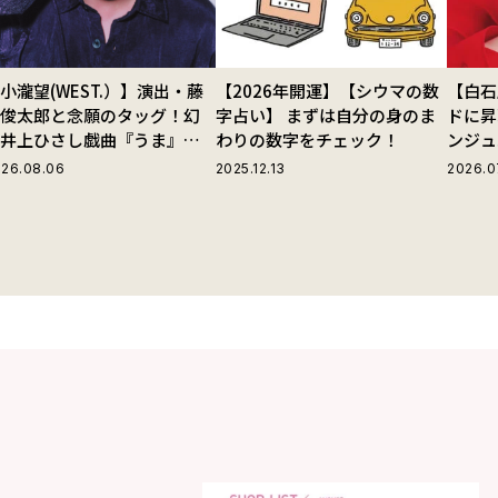
小瀧望(WEST.）】演出・藤
【2026年開運】【シウマの数
【白石
田俊太郎と念願のタッグ！幻
字占い】 まずは自分の身のま
ドに昇
の井上ひさし戯曲『うま』で
わりの数字をチェック！
ンジュ
じる“爽快な悪人”の魅力と
26.08.06
2025.12.13
2026.0
は