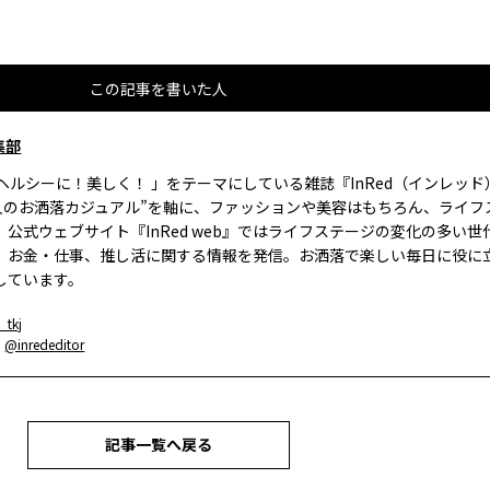
この記事を書いた人
集部
、ヘルシーに！美しく！ 」をテーマにしている雑誌『InRed（インレッ
大人のお洒落カジュアル”を軸に、ファッションや美容はもちろん、ライフ
。公式ウェブサイト『InRed web』ではライフステージの変化の多い世
、お金・仕事、推し活に関する情報を発信。お洒落で楽しい毎日に役に
しています。
_tkj
：
@inrededitor
記事一覧へ戻る