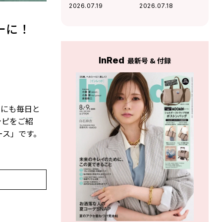
り♡ 料理上手に見
初夏に食べたい♡
2026.07.19
2026.07.18
える！キウイとオ
鯛とほたてのカル
イルサーディンの
パッチョ
ーに！
絶品ブルスケッタ
InRed
最新号 & 付録
めにも毎日と
シピをご紹
ース」です。