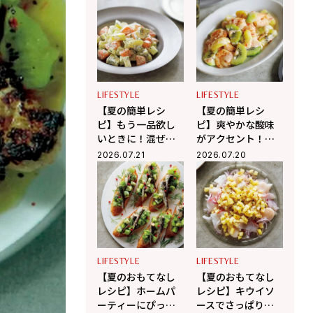
のベトナム風チェ
ウイのクラフトコ
ー
ーラ
LIFESTYLE
LIFESTYLE
【夏の簡単レシ
【夏の簡単レシ
ピ】もう一品欲し
ピ】爽やかな酸味
いときに！混ぜる
がアクセント！キ
だけで完成♡キウ
ウイとえびのチリ
2026.07.21
2026.07.20
イとサーモンのタ
マヨネーズでおう
ルタル
ちごはん
LIFESTYLE
LIFESTYLE
【夏のおもてなし
【夏のおもてなし
レシピ】ホームパ
レシピ】キウイソ
ーティーにぴった
ースでさっぱり！