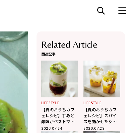
Related Article
関連記事
LIFESTYLE
LIFESTYLE
【夏のおうちカフ
【夏のおうちカフ
ェレシピ】甘みと
ェレシピ】スパイ
酸味がベストマッ
スを効かせたシロ
チ♡キウイと白玉
ップで楽しむ♡キ
2026.07.24
2026.07.23