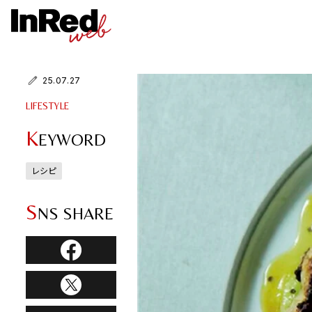
25.07.27
LIFESTYLE
K
EYWORD
レシピ
S
NS SHARE