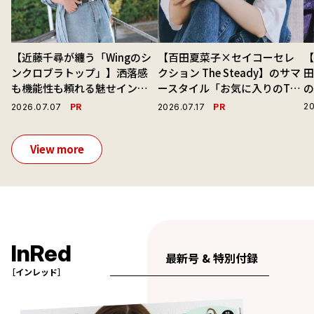
【近藤千尋が纏う「Wingのシ
【百田夏菜子×セイコーセレ
【
ンクロブラトップ」】洒落感
クション The Steady】のサマ
も機能性も頼れる魅せインナ
ースタイル「お気に入りのTシ
ーで毎日を心地よくアプデ！
ャツと最高の時計と。」
演
PR
PR
20
2026.07.07
2026.07.17
View more
InRed
最新号 & 特別付録
［インレッド］