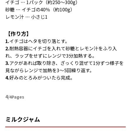
イチゴ … 1パック（約250〜300g）
砂糖 … イチゴの40％（約100g）
レモン汁 … 小さじ1
【作り方】
1.
イチゴはヘタを切り落とす。
2.
耐熱容器にイチゴを入れて砂糖とレモン汁をふり入
れ、ラップをせずにレンジで3分加熱する。
3.
アクがあれば取り除き、ざっくり混ぜて1分ずつ様子を
見ながらレンジで加熱を3〜5回繰り返す。
4.
好みのとろみがついたら完成。
4
/4Pages
ミルクジャム