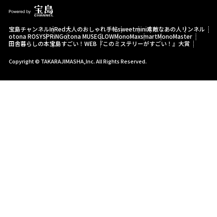
宝島チャンネル
InRed
大人のおしゃれ手帖
sweet
mini
素敵なあの人
リンネル
otona ROSY
SPRiNG
otona MUSE
GLOW
MonoMax
smart
MonoMaster
田舎暮らしの本
宝島すごい！WEB
『このミステリーがすごい！』大賞
Copyright © TAKARAJIMASHA,Inc. All Rights Reserved.