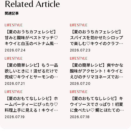
Related Article
関連記事
LIFESTYLE
LIFESTYLE
【夏のおうちカフェレシピ】
【夏のおうちカフェレシピ】
甘みと酸味がベストマッチ♡
スパイスを効かせたシロップ
キウイと白玉のベトナム風チ
で楽しむ♡キウイのクラフト
ェー
コーラ
2026.07.24
2026.07.23
LIFESTYLE
LIFESTYLE
【夏の簡単レシピ】もう一品
【夏の簡単レシピ】爽やかな
欲しいときに！混ぜるだけで
酸味がアクセント！キウイと
完成♡キウイとサーモンのタ
えびのチリマヨネーズでおう
ルタル
ちごはん
2026.07.21
2026.07.20
LIFESTYLE
LIFESTYLE
【夏のおもてなしレシピ】ホ
【夏のおもてなしレシピ】キ
ームパーティーにぴったり♡
ウイソースでさっぱり！初夏
料理上手に見える！キウイと
に食べたい♡ 鯛とほたてのカ
オイルサーディンの絶品ブル
ルパッチョ
2026.07.19
2026.07.18
スケッタ