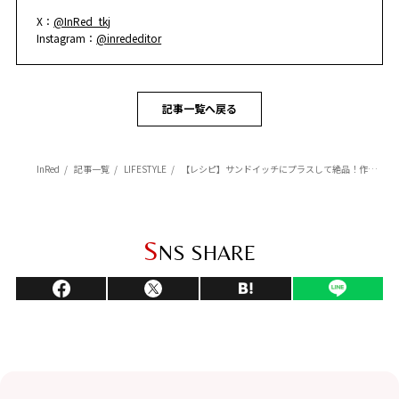
X：
@InRed_tkj
Instagram：
@inrededitor
記事一覧へ戻る
InRed
記事一覧
LIFESTYLE
【レシピ】サンドイッチにプラスして絶品！作りおきOKのソース＆ジャムレシピ4選
S
NS SHARE