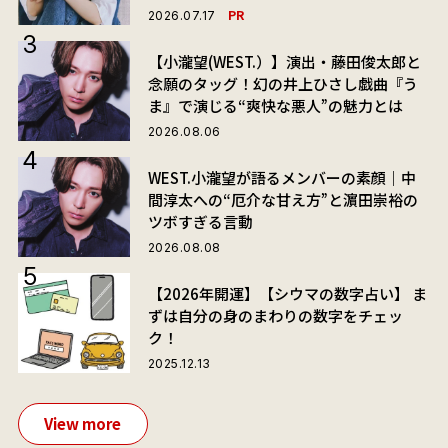
PR
2026.07.17
【小瀧望(WEST.）】演出・藤田俊太郎と
念願のタッグ！幻の井上ひさし戯曲『う
ま』で演じる“爽快な悪人”の魅力とは
2026.08.06
WEST.小瀧望が語るメンバーの素顔｜中
間淳太への“厄介な甘え方”と濵田崇裕の
ツボすぎる言動
2026.08.08
【2026年開運】【シウマの数字占い】 ま
ずは自分の身のまわりの数字をチェッ
ク！
2025.12.13
View more