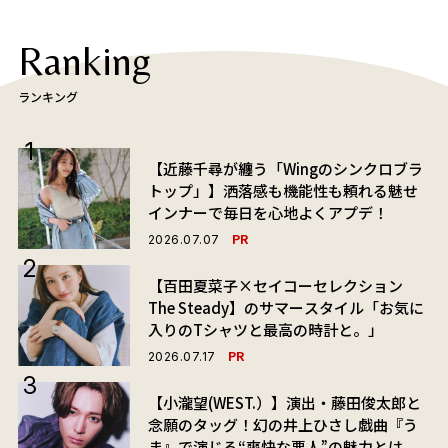
Ranking
ランキング
【近藤千尋が纏う「Wingのシンクロブラ
トップ」】洒落感も機能性も頼れる魅せ
インナーで毎日を心地よくアプデ！
PR
2026.07.07
【百田夏菜子×セイコーセレクション
The Steady】のサマースタイル「お気に
入りのTシャツと最高の時計と。」
PR
2026.07.17
【小瀧望(WEST.）】演出・藤田俊太郎と
念願のタッグ！幻の井上ひさし戯曲『う
ま』で演じる“爽快な悪人”の魅力とは