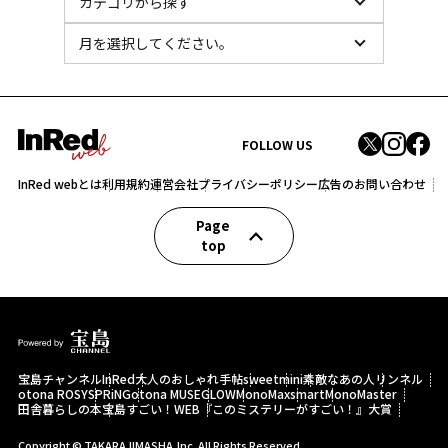
FOLLOW US
InRed webとは
利用規約
運営会社
プライバシーポリシー
広告のお問い合わせ
Page
top
宝島チャンネル
InRed
大人のおしゃれ手帖
sweet
mini
素敵なあの人
リンネル
otona ROSY
SPRiNG
otona MUSE
GLOW
MonoMax
smart
MonoMaster
田舎暮らしの本
宝島すごい！WEB
『このミステリーがすごい！』大賞
Copyright © TAKARAJIMASHA,Inc. All Rights Reserved.