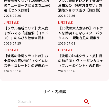
円安も怖くない！1000円以内
ソウル最新トレンド！安国〜
のニューヨークばらまき土産6
景福宮の「絶対外さない」お
選【センス抜群】
洒落ショップ巡り【韓国旅】
2026.07.29
2026.07.26
LIFESTYLE
LIFESTYLE
【ソウル最新エリア】大人女
【30代の大人女子旅】ベトナ
子がハマる「延禧洞（ヨニド
ムを満喫するならスターバッ
ン）」のんびり散歩＆隠れ家
クスへ！ 現地在住の編集ライ
カフェ巡り
ター相馬の海外生活 in ベトナ
2026.07.25
2026.07.02
ム
LIFESTYLE
LIFESTYLE
【波瑠の沖縄クラフト旅】お
【波瑠の沖縄クラフト旅】目
土産をお買い物♡〈タイムレ
の前が海！ ヴィーガンカフェ
スチョコレート〉の好奇心を
〈ブルーポイント〉の名物フ
刺激するチョコに夢中！
ァラフェルサンドが絶品
2026.06.19
2026.06.14
サイト内検索