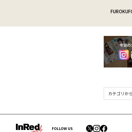
FUROKU
F
FOLLOW US