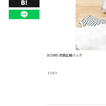
3COINS 衣類圧縮バッグ
《
1
/
5
》