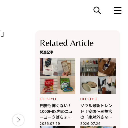
ズ」
Related Article
関連記事
LIFESTYLE
LIFESTYLE
円安も怖くない！
ソウル最新トレン
1000円以内のニュ
ド！安国〜景福宮
ーヨークばらまき
の「絶対外さな
土産6選【センス抜
い」お洒落ショッ
2026.07.29
2026.07.26