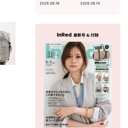
ムレスチョコレー
フェ〈ブルーポイ
2026.06.19
2026.06.14
ト〉の好奇心を刺
ント〉の名物ファ
激するチョコに夢
ラフェルサンドが
中！
絶品
InRed
最新号 & 付録