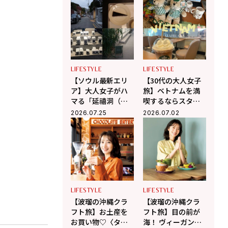
群】
プ巡り【韓国旅】
LIFESTYLE
LIFESTYLE
【ソウル最新エリ
【30代の大人女子
ア】大人女子がハ
旅】ベトナムを満
マる「延禧洞（ヨ
喫するならスター
ニドン）」のんび
バックスへ！ 現地
2026.07.25
2026.07.02
3COINS トラベルミニウォレット
り散歩＆隠れ家カ
在住の編集ライタ
フェ巡り
ー相馬の海外生活
in ベトナム
LIFESTYLE
LIFESTYLE
【波瑠の沖縄クラ
【波瑠の沖縄クラ
フト旅】お土産を
フト旅】目の前が
お買い物♡〈タイ
海！ ヴィーガンカ