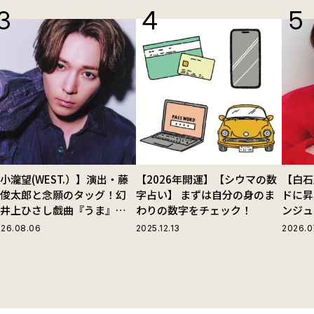
小瀧望(WEST.）】演出・藤
【2026年開運】【シウマの数
【白石
田俊太郎と念願のタッグ！幻
字占い】 まずは自分の身のま
ドに昇
の井上ひさし戯曲『うま』で
わりの数字をチェック！
ンジュ
じる“爽快な悪人”の魅力と
26.08.06
2025.12.13
2026.0
は