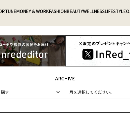
ORTUNE
MONEY & WORK
FASHION
BEAUTY
WELLNESS
LIFESTYLE
O
ARCHIVE