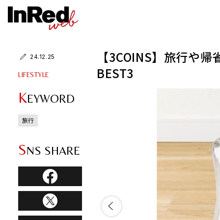
【3COINS】旅行や
24.12.25
BEST3
LIFESTYLE
K
EYWORD
旅行
S
NS SHARE