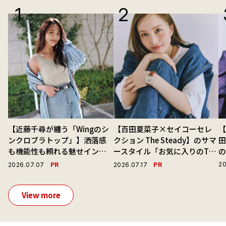
【近藤千尋が纏う「Wingのシ
【百田夏菜子×セイコーセレ
【
ンクロブラトップ」】洒落感
クション The Steady】のサマ
も機能性も頼れる魅せインナ
ースタイル「お気に入りのTシ
ーで毎日を心地よくアプデ！
ャツと最高の時計と。」
演
PR
PR
20
2026.07.07
2026.07.17
View more