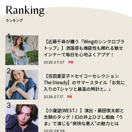
Ranking
ランキング
【近藤千尋が纏う「Wingのシンクロブラ
トップ」】洒落感も機能性も頼れる魅せ
インナーで毎日を心地よくアプデ！
PR
2026.07.07
【百田夏菜子×セイコーセレクション
The Steady】のサマースタイル「お気に
入りのTシャツと最高の時計と。」
PR
2026.07.17
【小瀧望(WEST.）】演出・藤田俊太郎と
念願のタッグ！幻の井上ひさし戯曲『う
ま』で演じる“爽快な悪人”の魅力とは
2026.08.06