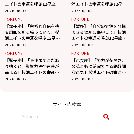
エイトの幸運を呼ぶ12星座占
浦エイトの幸運を呼ぶ12星座
い（8/7～9/6）
占い（8/7～9/6）
2026.08.07
2026.08.07
FORTUNE
FORTUNE
【双子座】「余裕と自信を持
【蟹座】「自分の価値を発揮
ち周囲を引っ張っていく」杉
できる場所に集中して」杉浦
浦エイトの幸運を呼ぶ12星座
エイトの幸運を呼ぶ12星座占
占い（8/7～9/6）
い（7/7～8/6）
2026.08.07
2026.08.07
FORTUNE
FORTUNE
【獅子座】「最後までこだわ
【乙女座】「努力が花開き、
り抜くと、影響力や存在感が
公私ともに活躍できる絶好調
高まる」杉浦エイトの幸運を
な運気」杉浦エイトの幸運を
呼ぶ12星座占い（8/7～
呼ぶ12星座占い（8/7～9/6）
2026.08.07
2026.08.07
9/6）
サイト内検索