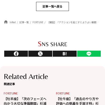
記事一覧へ戻る
InRed
記事一覧
FORTUNE
【蠍座】「アクションを起こすとよりよい展開が期待できる」杉浦エイトの幸運を呼ぶ12星座占い（5/7～6/4）
S
NS SHARE
Related Article
関連記事
FORTUNE
FORTUNE
【牡羊座】「次のフェーズへ
【牡牛座】「過去のやり方や
向かう大切な準備期間」杉浦
評価への執着を手放す時」杉