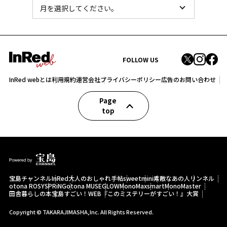
FOLLOW US
InRed webとは
利用規約
運営会社
プライバシーポリシー
広告のお問い合わせ
Page
top
宝島チャンネル
InRed
大人のおしゃれ手帖
sweet
mini
素敵なあの人
リンネル
otona ROSY
SPRiNG
otona MUSE
GLOW
MonoMax
smart
MonoMaster
田舎暮らしの本
宝島すごい！WEB
『このミステリーがすごい！』大賞
Copyright © TAKARAJIMASHA,Inc. All Rights Reserved.