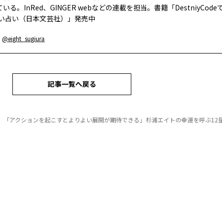
いる。InRed、GINGER webなどの連載を担当。書籍「DestniyCod
ゴい占い（日本文芸社）」発売中
：
@eight_sugiura
記事一覧へ戻る
】「アクションを起こすとよりよい展開が期待できる」杉浦エイトの幸運を呼ぶ12星座占い（5