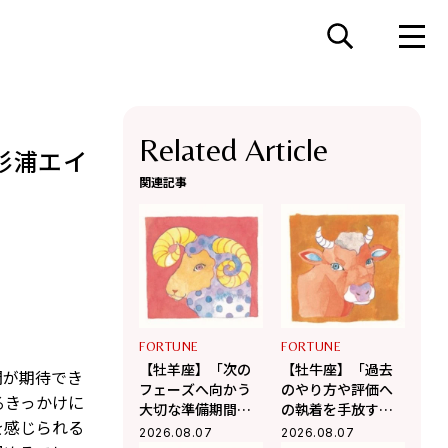
Related Article
杉浦エイ
関連記事
FORTUNE
FORTUNE
【牡羊座】「次の
【牡牛座】「過去
開が期待でき
フェーズへ向かう
のやり方や評価へ
るきっかけに
大切な準備期間」
の執着を手放す
を感じられる
杉浦エイトの幸運
時」杉浦エイトの
2026.08.07
2026.08.07