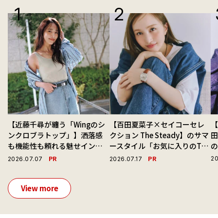
【近藤千尋が纏う「Wingのシ
【百田夏菜子×セイコーセレ
【
ンクロブラトップ」】洒落感
クション The Steady】のサマ
も機能性も頼れる魅せインナ
ースタイル「お気に入りのTシ
ーで毎日を心地よくアプデ！
ャツと最高の時計と。」
演
PR
PR
20
2026.07.07
2026.07.17
View more