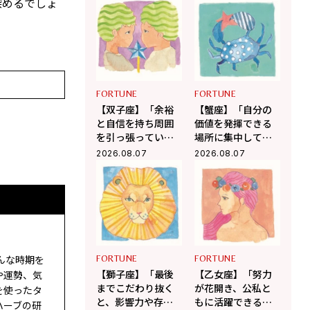
を呼ぶ12星座占い
幸運を呼ぶ12星座
深めるでしょ
（8/7～9/6）
占い（8/7～9/6）
FORTUNE
FORTUNE
【双子座】「余裕
【蟹座】「自分の
と自信を持ち周囲
価値を発揮できる
を引っ張ってい
場所に集中して」
く」杉浦エイトの
杉浦エイトの幸運
2026.08.07
2026.08.07
幸運を呼ぶ12星座
を呼ぶ12星座占い
占い（8/7～9/6）
（7/7～8/6）
んな時期を
FORTUNE
FORTUNE
【獅子座】「最後
【乙女座】「努力
や運勢、気
までこだわり抜く
が花開き、公私と
を使ったタ
と、影響力や存在
もに活躍できる絶
ハーブの研