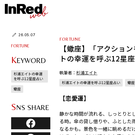
26.05.07
FORTUNE
【蠍座】「アクション
FORTUNE
トの幸運を呼ぶ12星座占
K
EYWORD
執筆者：
杉浦エイト
杉浦エイトの幸運
を呼ぶ12星座占い
杉浦エイトの幸運を呼ぶ12星座占い
蠍座
蠍座
【恋愛運】
S
NS SHARE
静かな時間が流れる、しっとりと
る時。傘の貸し借りや、ふとした
なるかも。景色を一緒に眺めるだ