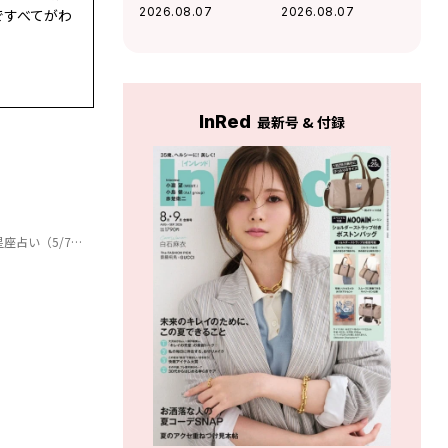
感が高まる」杉浦
好調な運気」杉浦
2026.08.07
2026.08.07
eですべてがわ
エイトの幸運を呼
エイトの幸運を呼
ぶ12星座占い（8/7
ぶ12星座占い（8/7
～9/6）
～9/6）
InRed
最新号 & 付録
/7～6/4）