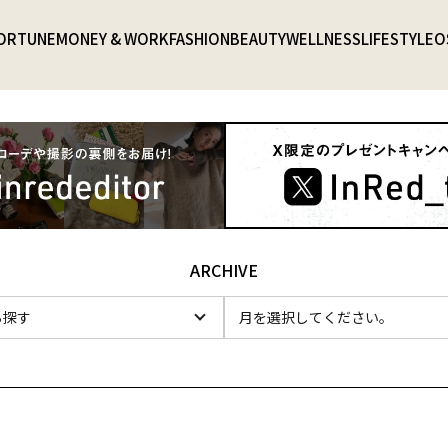
ORTUNE
MONEY & WORK
FASHION
BEAUTY
WELLNESS
LIFESTYLE
O
ARCHIVE