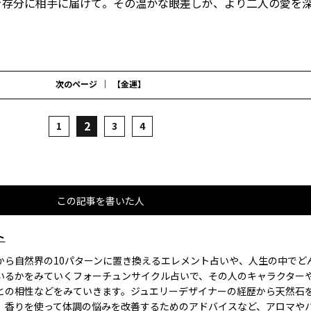
を存分に相手に届けて。その温かな眼差しが、より二人の愛を
次のページ
【金運】
2
1
3
4
この記事を書いた人
ト
から自然界の10パターンに置き換えるエレメント占いや、人生の中でど
いるかをみていくフォーチュンサイクル占いで、その人のキャラクター
との相性などをみていきます。ジュエリーデザイナーの経歴から天然石
、香りを使って体調の悩みを改善するためのアドバイスなど、アロマや