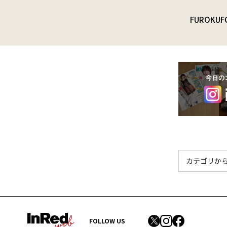
FUROKU
F
FOLLOW US