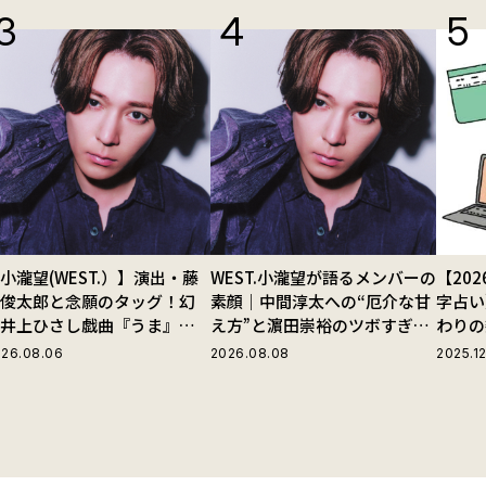
小瀧望(WEST.）】演出・藤
WEST.小瀧望が語るメンバーの
【20
田俊太郎と念願のタッグ！幻
素顔｜中間淳太への“厄介な甘
字占い
の井上ひさし戯曲『うま』で
え方”と濵田崇裕のツボすぎる
わりの
じる“爽快な悪人”の魅力と
言動
26.08.06
2026.08.08
2025.12
は