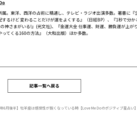
 Do
所属。東洋、西洋の占術に精通し、テレビ・ラジオ出演多数。著書に『
配するけど 変わることだけが運をよくする』（日経BP）、『1秒で分かる
人の神さまがいる!』(光文社)、『金運大全 仕事運、財運、勝負運が上が
やってくる160の方法』（大和出版）ほか多数。
記事一覧へ戻る
5年6月後半】牡羊座は感受性が鋭くなっている時【Love Me Doのポジティブ星占い