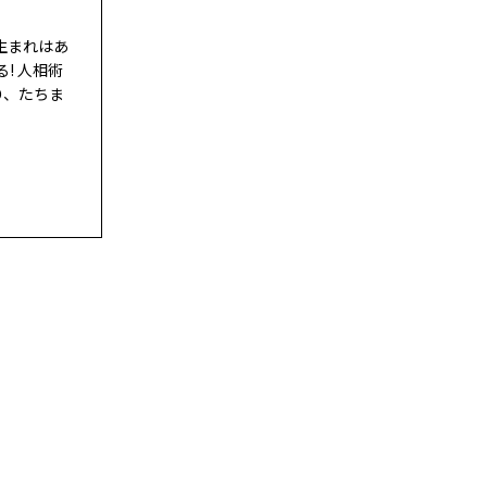
生まれはあ
! 人相術
り、たちま
】