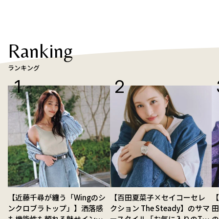
Ranking
ランキング
【近藤千尋が纏う「Wingのシ
【百田夏菜子×セイコーセレ
【
ンクロブラトップ」】洒落感
クション The Steady】のサマ
も機能性も頼れる魅せインナ
ースタイル「お気に入りのTシ