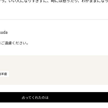
そう。いい人になりすぎずに、時には怒ったり、わがままにな
suda
はご遠慮ください。
牡羊座
占ってくれたのは