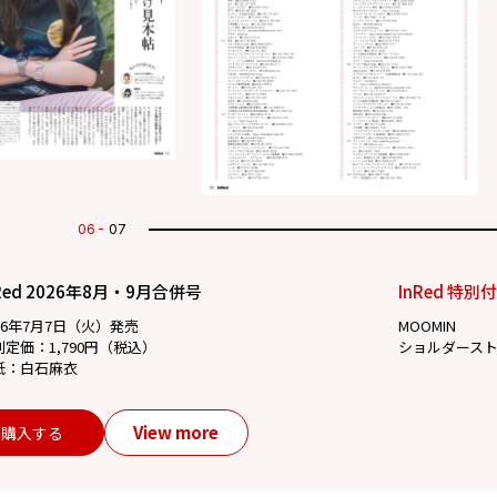
07
07
Red 2026年8月・9月合併号
InRed 特別
26年7月7日（火）発売
MOOMIN
別定価：1,790円（税込）
ショルダース
紙：白石麻衣
View more
購入する