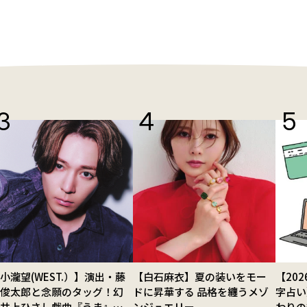
小瀧望(WEST.）】演出・藤
【白石麻衣】夏の装いをモー
【20
田俊太郎と念願のタッグ！幻
ドに昇華する 品格を纏うメゾ
字占い
の井上ひさし戯曲『うま』で
ンジュエリー
わりの