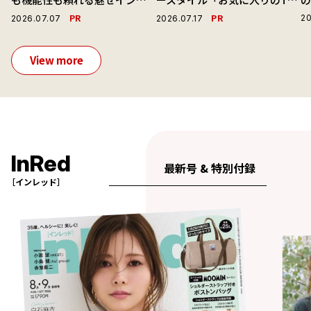
ーで毎日を心地よくアプデ！
ャツと最高の時計と。」
演
PR
PR
20
2026.07.07
2026.07.17
View more
InRed
最新号 & 特別付録
［インレッド］