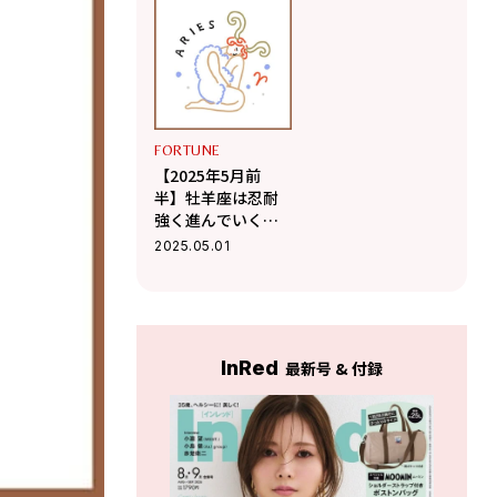
Me Doのポジティ
Me Doのポジティ
ブ星占い】
ブ星占い】
FORTUNE
【2025年5月前
半】牡羊座は忍耐
強く進んでいくこ
とが成功の鍵に
2025.05.01
【Love Me Doのポ
ジティブ星占い】
InRed
最新号 & 付録