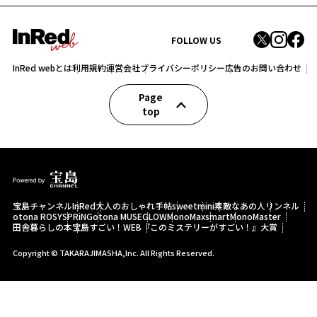
FOLLOW US
InRed webとは
利用規約
運営会社
プライバシーポリシー
広告のお問い合わせ
Page
top
宝島チャンネル
InRed
大人のおしゃれ手帖
sweet
mini
素敵なあの人
リンネル
otona ROSY
SPRiNG
otona MUSE
GLOW
MonoMax
smart
MonoMaster
田舎暮らしの本
宝島すごい！WEB
『このミステリーがすごい！』大賞
Copyright © TAKARAJIMASHA,Inc. All Rights Reserved.