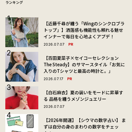
ランキング
【近藤千尋が纏う「Wingのシンクロブラ
トップ」】洒落感も機能性も頼れる魅せ
インナーで毎日を心地よくアプデ！
PR
2026.07.07
【百田夏菜子×セイコーセレクション
The Steady】のサマースタイル「お気に
入りのTシャツと最高の時計と。」
PR
2026.07.17
【白石麻衣】夏の装いをモードに昇華す
る 品格を纏うメゾンジュエリー
2026.07.07
【2026年開運】【シウマの数字占い】 ま
ずは自分の身のまわりの数字をチェッ