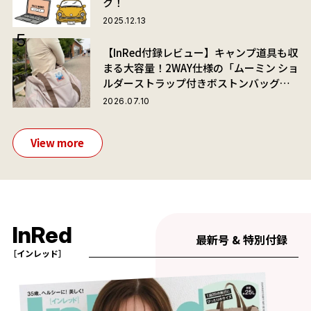
ク！
2025.12.13
【InRed付録レビュー】キャンプ道具も収
まる大容量！2WAY仕様の「ムーミン ショ
ルダーストラップ付きボストンバッグ」
が夏旅におすすめな理由
2026.07.10
View more
InRed
最新号 & 特別付録
［インレッド］