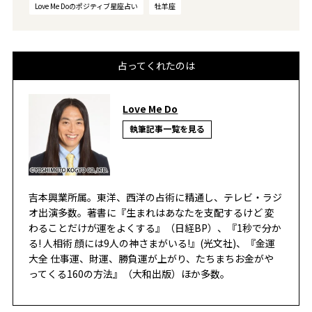
Love Me Doのポジティブ星座占い
牡羊座
占ってくれたのは
Love Me Do
執筆記事一覧を見る
吉本興業所属。東洋、西洋の占術に精通し、テレビ・ラジ
オ出演多数。著書に『生まれはあなたを支配するけど 変
わることだけが運をよくする』（日経BP）、『1秒で分か
る! 人相術 顔には9人の神さまがいる!』(光文社)、『金運
大全 仕事運、財運、勝負運が上がり、たちまちお金がや
ってくる160の方法』（大和出版）ほか多数。