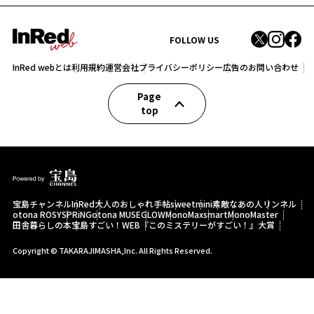
FOLLOW US
InRed webとは
利用規約
運営会社
プライバシーポリシー
広告のお問い合わせ
Page
top
宝島チャンネル
InRed
大人のおしゃれ手帖
sweet
mini
素敵なあの人
リンネル
otona ROSY
SPRiNG
otona MUSE
GLOW
MonoMax
smart
MonoMaster
田舎暮らしの本
宝島すごい！WEB
『このミステリーがすごい！』大賞
Copyright © TAKARAJIMASHA,Inc. All Rights Reserved.