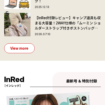
ク！
2025.12.13
【InRed付録レビュー】キャンプ道具も収
まる大容量！2WAY仕様の「ムーミン ショ
ルダーストラップ付きボストンバッグ」
が夏旅におすすめな理由
2026.07.10
View more
InRed
最新号 & 特別付録
［インレッド］