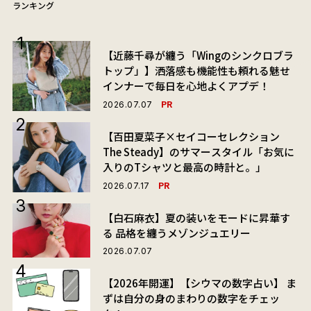
ランキング
【近藤千尋が纏う「Wingのシンクロブラ
トップ」】洒落感も機能性も頼れる魅せ
インナーで毎日を心地よくアプデ！
PR
2026.07.07
【百田夏菜子×セイコーセレクション
The Steady】のサマースタイル「お気に
入りのTシャツと最高の時計と。」
PR
2026.07.17
【白石麻衣】夏の装いをモードに昇華す
る 品格を纏うメゾンジュエリー
2026.07.07
【2026年開運】【シウマの数字占い】 ま
ずは自分の身のまわりの数字をチェッ