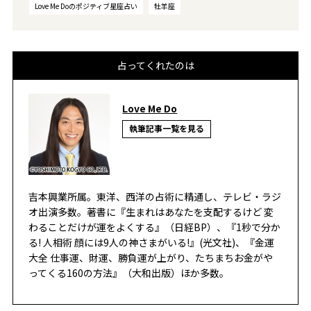
Love Me Doのポジティブ星座占い
牡羊座
占ってくれたのは
Love Me Do
執筆記事一覧を見る
吉本興業所属。東洋、西洋の占術に精通し、テレビ・ラジ
オ出演多数。著書に『生まれはあなたを支配するけど 変
わることだけが運をよくする』（日経BP）、『1秒で分か
る! 人相術 顔には9人の神さまがいる!』(光文社)、『金運
大全 仕事運、財運、勝負運が上がり、たちまちお金がや
ってくる160の方法』（大和出版）ほか多数。