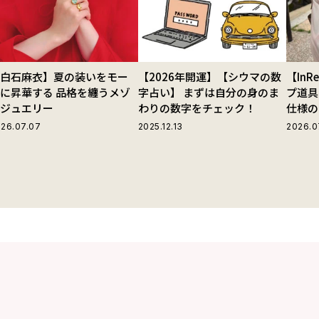
【白石麻衣】夏の装いをモー
【2026年開運】【シウマの数
【In
に昇華する 品格を纏うメゾ
字占い】 まずは自分の身のま
プ道具
ンジュエリー
わりの数字をチェック！
仕様の
ストラ
26.07.07
2025.12.13
2026.0
グ」が