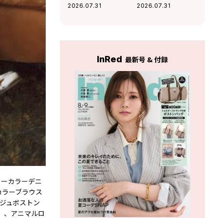
を味方にする「コ
きキャップ】はフ
2026.07.31
2026.07.31
スパ機能服」
ェスや旅行でも活
躍
InRed
最新号 & 付録
ノーカラーデニ
カラーブラウス
ージュボストン
ー）、アニマルロ