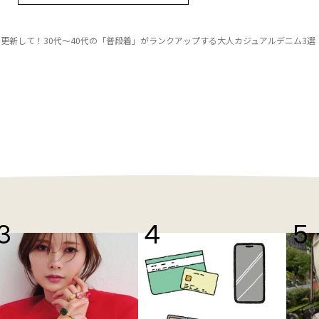
更新して！30代～40代の「普段着」がランクアップする大人カジュアルデニム3選