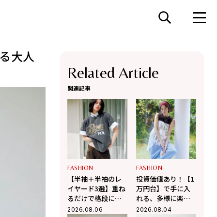
する大人
Related Article
関連記事
FASHION
FASHION
【半袖＋半袖のレ
投資価値あり！【1
イヤード3選】重ね
万円台】で手に入
るだけで格段に洒
れる、多様に楽し
落て気温調整もで
む大人の「最旬シ
2026.08.06
2026.08.04