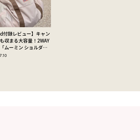
Red付録レビュー】キャン
も収まる大容量！2WAY
「ムーミン ショルダー
ップ付きボストンバッ
7.10
夏旅におすすめな理由