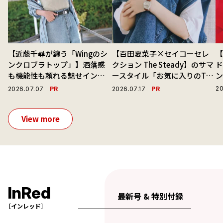
【近藤千尋が纏う「Wingのシ
【百田夏菜子×セイコーセレ
ンクロブラトップ」】洒落感
クション The Steady】のサマ
ド
も機能性も頼れる魅せインナ
ースタイル「お気に入りのTシ
ーで毎日を心地よくアプデ！
ャツと最高の時計と。」
PR
PR
20
2026.07.07
2026.07.17
View more
InRed
最新号 & 特別付録
［インレッド］