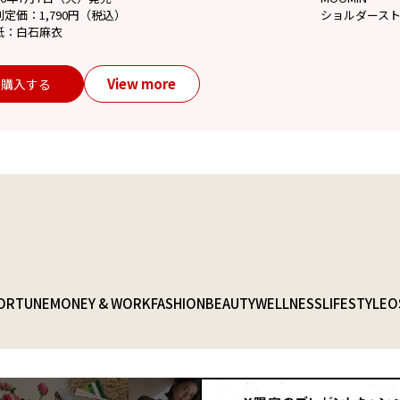
別定価：1,790円（税込）
ショルダース
紙：白石麻衣
View more
購入する
ORTUNE
MONEY & WORK
FASHION
BEAUTY
WELLNESS
LIFESTYLE
O