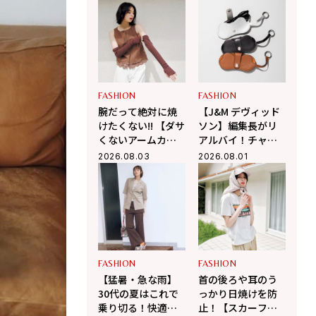
きる！
アーシャツ」
FASHION
FASHION
腕だって絶対に焼
【J&M デヴィッド
けたくない!! 【ダサ
ソン】編集長がリ
くないアームカバ
アルバイ！チャー
ーのコーデ術3選】
ムにもなるメガネ
2026.08.03
2026.08.01
ケースがこの夏大
活躍の予感
FASHION
FASHION
【猛暑・急な雨】
首の後ろや耳のう
30代の夏はこれで
っかり日焼けを防
乗り切る！快適さ
止！【スカーフ付