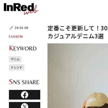
定番こそ更新して！3
26.02.09
カジュアルデニム3選
FASHION
K
EYWORD
デニム
トレンド
S
NS SHARE