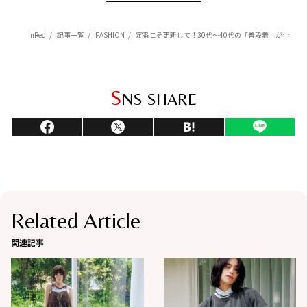
InRed
記事一覧
FASHION
定番こそ更新して！30代～40代の「普段着」がランクアップする大人カジュアルデニム3選
S
NS SHARE
Related Article
関連記事