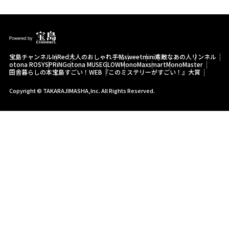
宝島チャンネル
InRed
大人のおしゃれ手帖
sweet
mini
素敵なあの人
リンネル
otona ROSY
SPRiNG
otona MUSE
GLOW
MonoMax
smart
MonoMaster
田舎暮らしの本
宝島すごい！WEB
『このミステリーがすごい！』大賞
Copyright © TAKARAJIMASHA,Inc. All Rights Reserved.