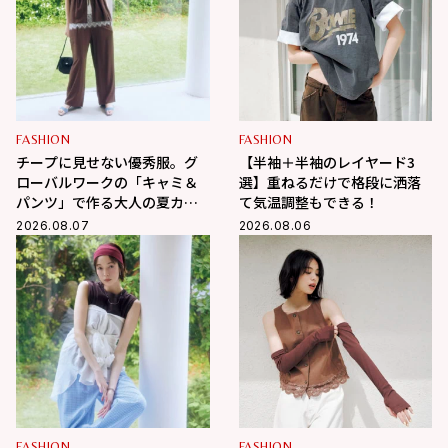
FASHION
FASHION
チープに見せない優秀服。グ
【半袖＋半袖のレイヤード3
ローバルワークの「キャミ＆
選】重ねるだけで格段に洒落
パンツ」で作る大人の夏カジ
て気温調整もできる！
ュアル
2026.08.07
2026.08.06
FASHION
FASHION