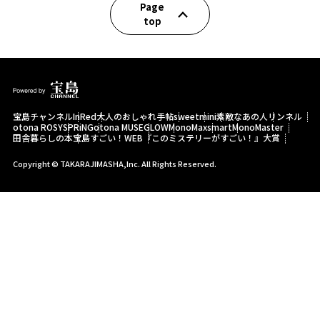
Page
top
宝島チャンネル
InRed
大人のおしゃれ手帖
sweet
mini
素敵なあの人
リンネル
otona ROSY
SPRiNG
otona MUSE
GLOW
MonoMax
smart
MonoMaster
田舎暮らしの本
宝島すごい！WEB
『このミステリーがすごい！』大賞
Copyright © TAKARAJIMASHA,Inc. All Rights Reserved.