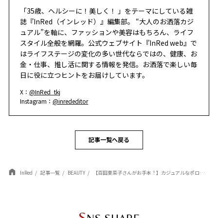
「35歳、ヘルシーに！美しく！ 」をテーマにしている雑
誌『InRed（インレッド）』編集部。 “大人のお洒落カジ
ュアル”を軸に、ファッションや美容はもちろん、ライフ
スタイル全般を網羅。公式ウェブサイト『InRed web』で
はライフステージの変化の多い世代ならではの、健康、お
金・仕事、推し活に関する情報を発信。お洒落で楽しい毎
日に役に立つヒントをお届けしています。
X：
@InRed_tkj
Instagram：
@inrededitor
記事一覧へ戻る
InRed
記事一覧
BEAUTY
【百田夏菜子さんがお手本！】カジュアルなポロシャツが一気にこなれる「ダブルチーク」の入れ方
S