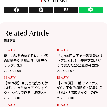
NS SHARE
Related Article
関連記事
BEAUTY
BEAUTY
新しい私を始める日に。30代
「2,200円以下で一番可愛いリ
の印象を引き締める「お守り
ップはどれ？」美容プロがガ
リップ」3選
チで選んだ2026夏の韓国コス
メ3選
2026.08.05
2026.08.02
BEAUTY
BEAUTY
【2026夏】目元と指先から涼
【2026夏】一瞬でマイナス
しげに。きらめきアイシャド
5℃の圧倒的透明感！猛暑に負
ウ・ネイルで作る「涼感メイ
けない「涼感メイク」の作り
ク」
方
2026.07.18
2026.07.08
BEAUTY
BEAUTY