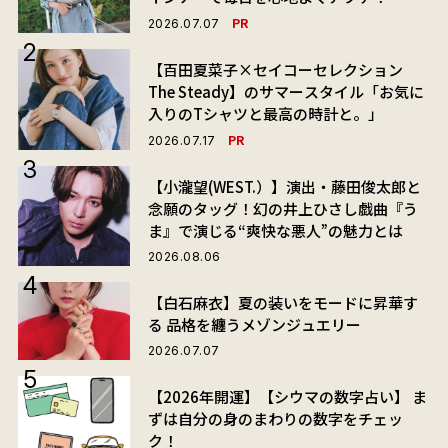
PR
2026.07.07
【百田夏菜子×セイコーセレクション
The Steady】のサマースタイル「お気に
入りのTシャツと最高の時計と。」
PR
2026.07.17
【小瀧望(WEST.）】演出・藤田俊太郎と
念願のタッグ！幻の井上ひさし戯曲『う
ま』で演じる“爽快な悪人”の魅力とは
2026.08.06
【白石麻衣】夏の装いをモードに昇華す
る 品格を纏うメゾンジュエリー
2026.07.07
【2026年開運】【シウマの数字占い】 ま
ずは自分の身のまわりの数字をチェッ
ク！