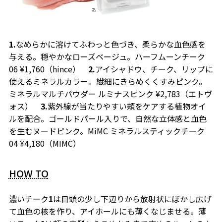
1.
なめらかに溶けてふわっと色づき、柔らかな血色感を
与える。穏やかなローズベージュ。ハーフムーンチーク
06 ¥1,760（hince）
2.
アイシャドウ、チーク、リップに
使えるミネラルカラー。繊細にきらめくくすみピンク。
ミネラルマルチパウダー ルミナスピンク ¥2,783（エトヴ
ォス）
3.
紫外線が当たりやすい頰をケアする植物オイ
ルを配合。ゴールドパール入りで、自然な立体感と血色
を生むヌードピンク。MiMC ミネラルスティックチーク
04 ¥4,180（MIMC）
HOW TO
濃いチーク
1
は目頭の少し下辺りから放射状にぼかし広げ
て血色の核を作り、アイホールにも薄くなじませる。薄