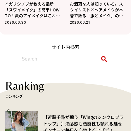
イガリシノブが教える最新
お洒落な人は知っている。ス
「スワイメイク」の簡単HOW
タイリスト×ヘアメイクが本
TO！夏のアイメイクはこれで
音で語る「服とメイク」の法
決まり！
則
2026.06.30
2026.06.21
サイト内検索
Ranking
ランキング
【近藤千尋が纏う「Wingのシンクロブラ
トップ」】洒落感も機能性も頼れる魅せ
インナーで毎日を心地よくアプデ！