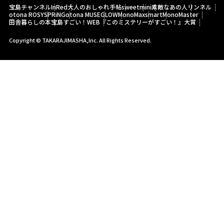
宝島チャンネル
InRed
大人のおしゃれ手帖
sweet
mini
素敵なあの人
リンネル
otona ROSY
SPRiNG
otona MUSE
GLOW
MonoMax
smart
MonoMaster
田舎暮らしの本
宝島すごい！WEB
『このミステリーがすごい！』大賞
Copyright © TAKARAJIMASHA,Inc. All Rights Reserved.