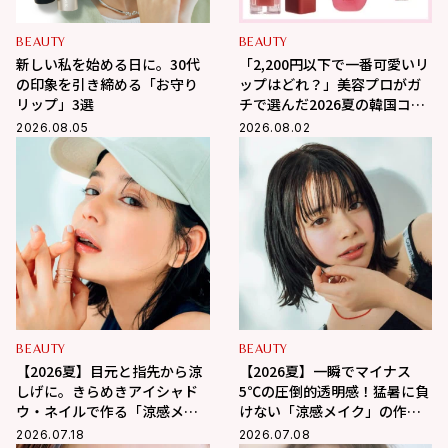
BEAUTY
BEAUTY
新しい私を始める日に。30代
「2,200円以下で一番可愛いリ
の印象を引き締める「お守り
ップはどれ？」美容プロがガ
リップ」3選
チで選んだ2026夏の韓国コス
メ3選
2026.08.05
2026.08.02
BEAUTY
BEAUTY
【2026夏】目元と指先から涼
【2026夏】一瞬でマイナス
しげに。きらめきアイシャド
5℃の圧倒的透明感！猛暑に負
ウ・ネイルで作る「涼感メイ
けない「涼感メイク」の作り
ク」
方
2026.07.18
2026.07.08