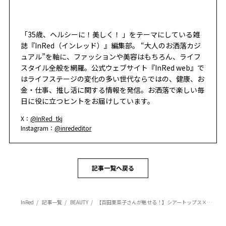
「35歳、ヘルシーに！美しく！ 」をテーマにしている雑
誌『InRed（インレッド）』編集部。 “大人のお洒落カジ
ュアル”を軸に、ファッションや美容はもちろん、ライフ
スタイル全般を網羅。公式ウェブサイト『InRed web』で
はライフステージの変化の多い世代ならではの、健康、お
金・仕事、推し活に関する情報を発信。お洒落で楽しい毎
日に役に立つヒントをお届けしています。
X：
@InRed_tkj
Instagram：
@inrededitor
記事一覧へ戻る
InRed
記事一覧
BEAUTY
【百田夏菜子さんが魅せる！】シアートップス×透明感メイクで作る「大人の垢抜け」の正解