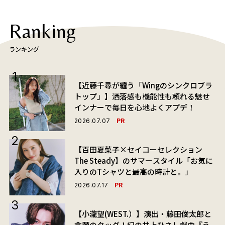
Ranking
ランキング
【近藤千尋が纏う「Wingのシンクロブラ
トップ」】洒落感も機能性も頼れる魅せ
インナーで毎日を心地よくアプデ！
PR
2026.07.07
【百田夏菜子×セイコーセレクション
The Steady】のサマースタイル「お気に
入りのTシャツと最高の時計と。」
PR
2026.07.17
【小瀧望(WEST.）】演出・藤田俊太郎と
念願のタッグ！幻の井上ひさし戯曲『う