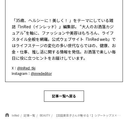
「35歳、ヘルシーに！美しく！ 」をテーマにしている雑
誌『InRed（インレッド）』編集部。 “大人のお洒落カジ
ュアル”を軸に、ファッションや美容はもちろん、ライフ
スタイル全般を網羅。公式ウェブサイト『InRed web』で
はライフステージの変化の多い世代ならではの、健康、お
金・仕事、推し活に関する情報を発信。お洒落で楽しい毎
日に役に立つヒントをお届けしています。
X：
@InRed_tkj
Instagram：
@inrededitor
記事一覧へ戻る
InRed
記事一覧
BEAUTY
【百田夏菜子さんが魅せる！】シアートップス×透明感メイクで作る「大人の垢抜け」の正解