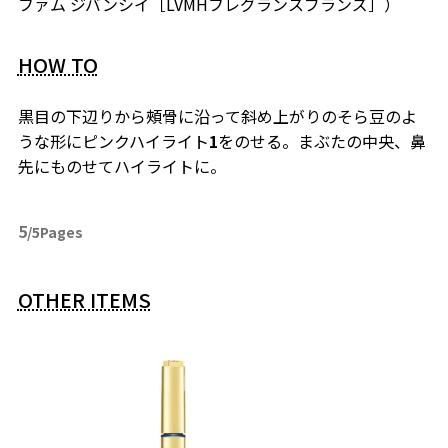
ファム ジバンシイ［LVMHフレグランスブランズ］）
HOW TO
黒目の下辺りから頰骨に沿って斜め上がりのそら豆のよ
うな形にピンクハイライト
1
をのせる。まぶたの中央、鼻
先にものせてハイライトに。
5
/5Pages
OTHER ITEMS