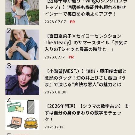
【近藤千尋が纏う「Wingのシンクロブラ
トップ」】洒落感も機能性も頼れる魅せ
インナーで毎日を心地よくアプデ！
PR
2026.07.07
【百田夏菜子×セイコーセレクション
The Steady】のサマースタイル「お気に
入りのTシャツと最高の時計と。」
PR
2026.07.17
【小瀧望(WEST.）】演出・藤田俊太郎と
念願のタッグ！幻の井上ひさし戯曲『う
ま』で演じる“爽快な悪人”の魅力とは
2026.08.06
【2026年開運】【シウマの数字占い】 ま
ずは自分の身のまわりの数字をチェッ
ク！
2025.12.13