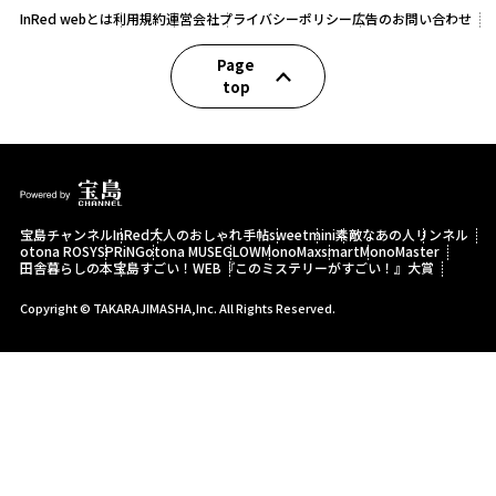
InRed webとは
利用規約
運営会社
プライバシーポリシー
広告のお問い合わせ
Page
top
宝島チャンネル
InRed
大人のおしゃれ手帖
sweet
mini
素敵なあの人
リンネル
otona ROSY
SPRiNG
otona MUSE
GLOW
MonoMax
smart
MonoMaster
田舎暮らしの本
宝島すごい！WEB
『このミステリーがすごい！』大賞
Copyright © TAKARAJIMASHA,Inc. All Rights Reserved.