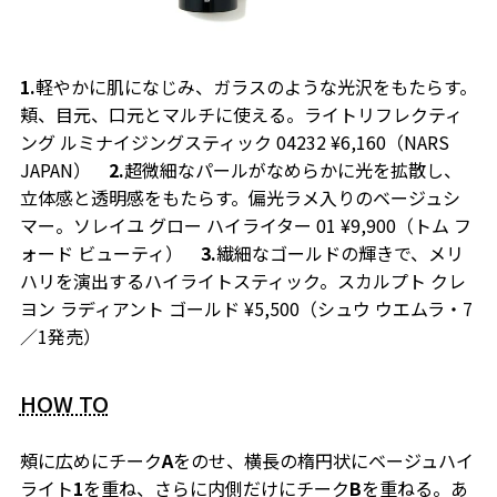
1.
軽やかに肌になじみ、ガラスのような光沢をもたらす。
頬、目元、口元とマルチに使える。ライトリフレクティ
ング ルミナイジングスティック 04232 ¥6,160（NARS
JAPAN）
2.
超微細なパールがなめらかに光を拡散し、
立体感と透明感をもたらす。偏光ラメ入りのベージュシ
マー。ソレイユ グロー ハイライター 01 ¥9,900（トム フ
ォード ビューティ）
3.
繊細なゴールドの輝きで、メリ
ハリを演出するハイライトスティック。スカルプト クレ
ヨン ラディアント ゴールド ¥5,500（シュウ ウエムラ・7
／1発売）
HOW TO
頰に広めにチーク
A
をのせ、横長の楕円状にベージュハイ
ライト
1
を重ね、さらに内側だけにチーク
B
を重ねる。あ