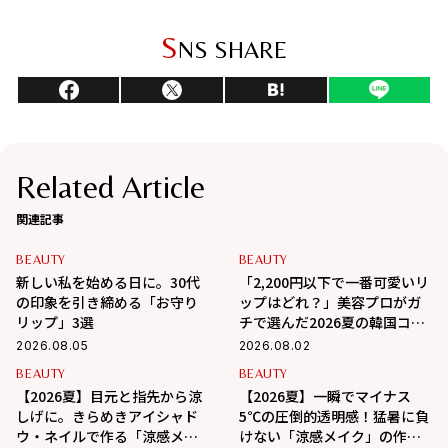
S
NS SHARE
Related Article
関連記事
BEAUTY
BEAUTY
新しい私を始める日に。30代
「2,200円以下で一番可愛いリ
の印象を引き締める「お守り
ップはどれ？」美容プロがガ
リップ」3選
チで選んだ2026夏の韓国コス
メ3選
2026.08.05
2026.08.02
BEAUTY
BEAUTY
【2026夏】目元と指先から涼
【2026夏】一瞬でマイナス
しげに。きらめきアイシャド
5℃の圧倒的透明感！猛暑に負
ウ・ネイルで作る「涼感メイ
けない「涼感メイク」の作り