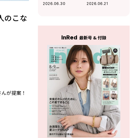
HOW TO！夏のア
が本音で語る「服
2026.06.30
2026.06.21
イメイクはこれで
とメイク」の法則
決まり！
人のこな
InRed
最新号 & 付録
さんが提案！