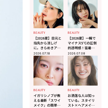
2026夏の韓国コス
メ3選
BEAUTY
BEAUTY
【2026夏】目元と
【2026夏】一瞬で
指先から涼しげ
マイナス5℃の圧倒
に。きらめきアイ
的透明感！猛暑に
シャドウ・ネイル
負けない「涼感メ
2026.07.18
2026.07.08
で作る「涼感メイ
イク」の作り方
ク」
BEAUTY
BEAUTY
イガリシノブが教
お洒落な人は知っ
える最新「スワイ
ている。スタイリ
メイク」の簡単
スト×ヘアメイク