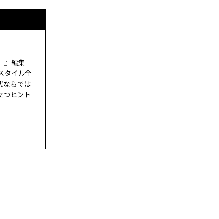
ド）』編集
スタイル全
代ならでは
立つヒント