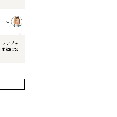
林
、リップは
も単調にな