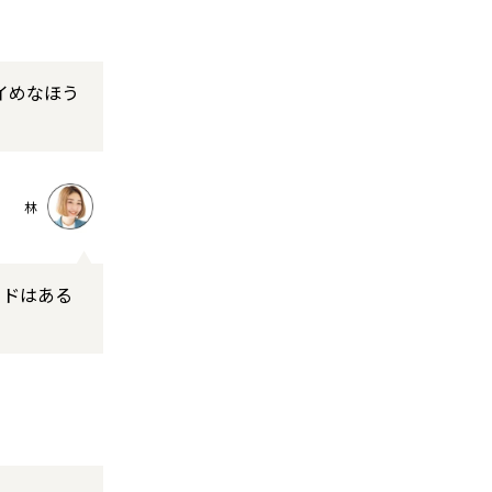
イめなほう
林
ードはある