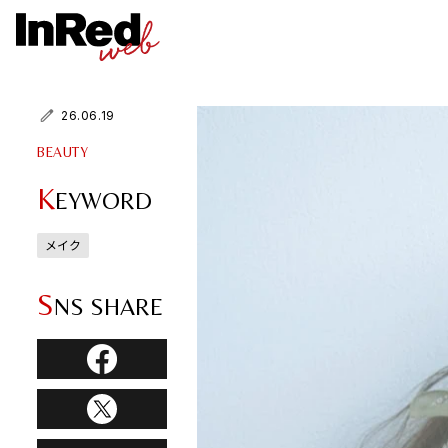
26.06.19
BEAUTY
K
EYWORD
メイク
S
NS SHARE