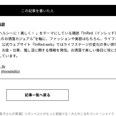
この記事を書いた人
集部
、ヘルシーに！美しく！ 」をテーマにしている雑誌『InRed（インレッ
大人のお洒落カジュアル”を軸に、ファッションや美容はもちろん、ライフ
。公式ウェブサイト『InRed web』ではライフステージの変化の多い世
、お金・仕事、推し活に関する情報を発信。お洒落で楽しい毎日に役に
しています。
_tkj
：
@inrededitor
記事一覧へ戻る
菜子さんが実演】リネンベストがもっと垢抜ける！大人のこなれワントーンメイク