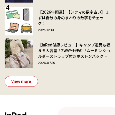
【2026年開運】【シウマの数字占い】 ま
ずは自分の身のまわりの数字をチェッ
ク！
2025.12.13
【InRed付録レビュー】キャンプ道具も収
まる大容量！2WAY仕様の「ムーミン ショ
ルダーストラップ付きボストンバッグ」
が夏旅におすすめな理由
2026.07.10
View more