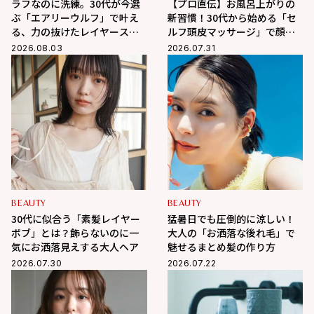
ラフなのに洗練。30代が今選
【プロ直伝】お風呂上がりの
ぶ「エアリーウルフ」で叶え
新習慣！30代から始める「セ
る、力の抜けたレイヤースタ
ルフ頭皮マッサージ」で顔ま
イル
わりスッキリ、たるみ・抜け
2026.08.03
2026.07.31
毛を徹底ケア
BEAUTY
BEAUTY
30代に似合う「素髪レイヤー
猛暑日でも圧倒的に涼しい！
ボブ」とは？飾らないのに一
大人の「お洒落な後れ毛」で
気にお洒落見えする大人ヘア
魅せるまとめ髪の作り方
2026.07.30
2026.07.22