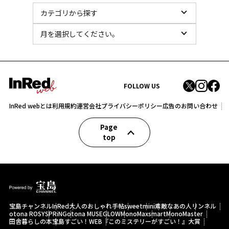
FOLLOW US
InRed webとは
利用規約
運営会社
プライバシーポリシー
広告のお問い合わせ
Page
top
宝島チャンネル
InRed
大人のおしゃれ手帖
sweet
mini
素敵なあの人
リンネル
otona ROSY
SPRiNG
otona MUSE
GLOW
MonoMax
smart
MonoMaster
田舎暮らしの本
宝島すごい！WEB
『このミステリーがすごい！』大賞