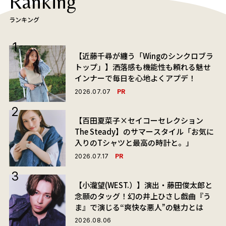
Ranking
ランキング
【近藤千尋が纏う「Wingのシンクロブラ
トップ」】洒落感も機能性も頼れる魅せ
インナーで毎日を心地よくアプデ！
PR
2026.07.07
【百田夏菜子×セイコーセレクション
The Steady】のサマースタイル「お気に
入りのTシャツと最高の時計と。」
PR
2026.07.17
【小瀧望(WEST.）】演出・藤田俊太郎と
念願のタッグ！幻の井上ひさし戯曲『う
ま』で演じる“爽快な悪人”の魅力とは
2026.08.06