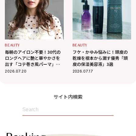
BEAUTY
BEAUTY
毎朝のアイロン不要！30代の
フケ・かゆみ悩みに！頭皮の
ロングヘアに艶と華やかさを
乾燥を根本から潤す優秀「頭
出す「コテ巻き風パーマ」が
皮の保湿美容液」3選
優秀すぎる
2026.07.20
2026.07.17
サイト内検索