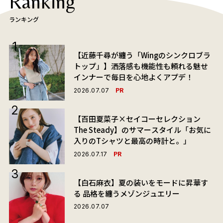
Ranking
ランキング
【近藤千尋が纏う「Wingのシンクロブラ
トップ」】洒落感も機能性も頼れる魅せ
インナーで毎日を心地よくアプデ！
PR
2026.07.07
【百田夏菜子×セイコーセレクション
The Steady】のサマースタイル「お気に
入りのTシャツと最高の時計と。」
PR
2026.07.17
【白石麻衣】夏の装いをモードに昇華す
る 品格を纏うメゾンジュエリー
2026.07.07