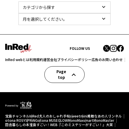
FOLLOW US
InRed webとは
利用規約
運営会社
プライバシーポリシー
広告のお問い合わせ
Page
top
宝島チャンネル
InRed
大人のおしゃれ手帖
sweet
mini
素敵なあの人
リンネル
otona ROSY
SPRiNG
otona MUSE
GLOW
MonoMax
smart
MonoMaster
田舎暮らしの本
宝島すごい！WEB
『このミステリーがすごい！』大賞