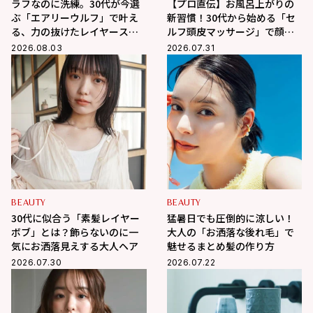
ラフなのに洗練。30代が今選
【プロ直伝】お風呂上がりの
ぶ「エアリーウルフ」で叶え
新習慣！30代から始める「セ
る、力の抜けたレイヤースタ
ルフ頭皮マッサージ」で顔ま
イル
わりスッキリ、たるみ・抜け
2026.08.03
2026.07.31
毛を徹底ケア
BEAUTY
BEAUTY
30代に似合う「素髪レイヤー
猛暑日でも圧倒的に涼しい！
ボブ」とは？飾らないのに一
大人の「お洒落な後れ毛」で
気にお洒落見えする大人ヘア
魅せるまとめ髪の作り方
2026.07.30
2026.07.22