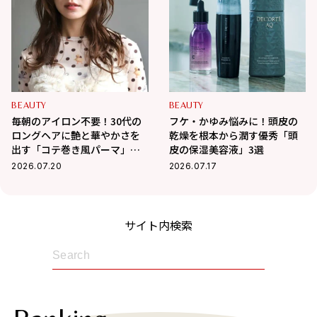
BEAUTY
BEAUTY
毎朝のアイロン不要！30代の
フケ・かゆみ悩みに！頭皮の
ロングヘアに艶と華やかさを
乾燥を根本から潤す優秀「頭
出す「コテ巻き風パーマ」が
皮の保湿美容液」3選
優秀すぎる
2026.07.20
2026.07.17
サイト内検索