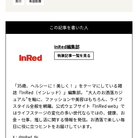
旅行
美容医療
この記事を書いた人
InRed編集部
執筆記事一覧を見る
「35歳、ヘルシーに！美しく！ 」をテーマにしている雑
誌『InRed（インレッド）』編集部。 “大人のお洒落カジ
ュアル”を軸に、ファッションや美容はもちろん、ライフ
スタイル全般を網羅。公式ウェブサイト『InRed web』で
はライフステージの変化の多い世代ならではの、健康、お
金・仕事、推し活に関する情報を発信。お洒落で楽しい毎
日に役に立つヒントをお届けしています。
X：
@InRed_tkj