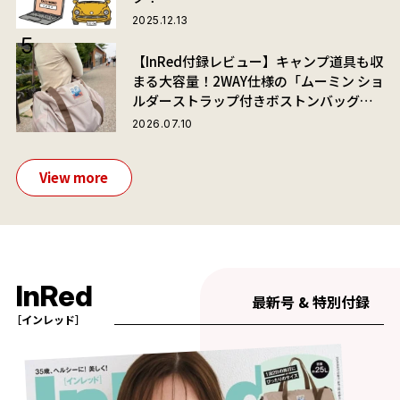
2025.12.13
【InRed付録レビュー】キャンプ道具も収
まる大容量！2WAY仕様の「ムーミン ショ
ルダーストラップ付きボストンバッグ」
が夏旅におすすめな理由
2026.07.10
View more
InRed
最新号 & 特別付録
［インレッド］