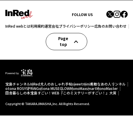
FOLLOW US
InRed webとは
利用規約
運営会社
プライバシーポリシー
広告のお問い合わせ
Page
top
宝島チャンネル
InRed
大人のおしゃれ手帖
sweet
mini
素敵なあの人
リンネル
otona ROSY
SPRiNG
otona MUSE
GLOW
MonoMax
smart
MonoMaster
田舎暮らしの本
宝島すごい！WEB
『このミステリーがすごい！』大賞
Copyright © TAKARAJIMASHA,Inc. All Rights Reserved.