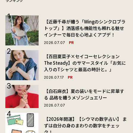
ランキング
【近藤千尋が纏う「Wingのシンクロブラ
トップ」】洒落感も機能性も頼れる魅せ
インナーで毎日を心地よくアプデ！
PR
2026.07.07
【百田夏菜子×セイコーセレクション
The Steady】のサマースタイル「お気に
入りのTシャツと最高の時計と。」
PR
2026.07.17
【白石麻衣】夏の装いをモードに昇華す
る 品格を纏うメゾンジュエリー
2026.07.07
【2026年開運】【シウマの数字占い】 ま
ずは自分の身のまわりの数字をチェッ
ク！