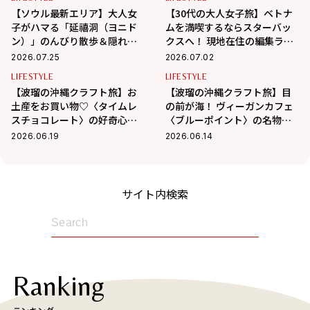
【ソウル最新エリア】大人女
【30代の大人女子旅】ベトナ
子がハマる「延禧洞（ヨニド
ムを満喫するならスターバッ
ン）」のんびり散歩＆隠れ家
クスへ！ 現地在住の編集ライ
カフェ巡り
ター相馬の海外生活 in ベトナ
2026.07.25
2026.07.02
ム
LIFESTYLE
LIFESTYLE
【波瑠の沖縄クラフト旅】お
【波瑠の沖縄クラフト旅】目
土産をお買い物♡〈タイムレ
の前が海！ ヴィーガンカフェ
スチョコレート〉の好奇心を
〈ブルーポイント〉の名物フ
刺激するチョコに夢中！
ァラフェルサンドが絶品
2026.06.19
2026.06.14
サイト内検索
Ranking