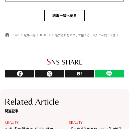
記事一覧へ戻る
InRed
記事一覧
BEAUTY
毛穴汚れをオフして整える！大人が今使うべき「毛穴ケア」最新3選。ふっくら潤う理想の肌へ
S
NS SHARE
Related Article
関連記事
BEAUTY
BEAUTY
もう「30代のエイジングケ
【これだけはやって！】大沢