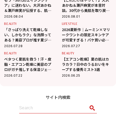
ア」に迷わない。大沢あかね
あかね＆瀬戸麻実が本音対
＆瀬戸麻実が伝授する、肌が
談。30代から美肌を取り戻す
変わるポジティブ美肌習慣
スキンケアの正解
2026.08.04
2026.08.01
BEAUTY
LIFESTYLE
「さっぱり洗えて乾燥しな
2026夏新作｜ムーミン×マリ
い、しかもラク」な洗顔って
ークワントの限定スキンケア
ある？美容プロが推す夏ジェ
が可愛すぎる！パケ買い必至
ル3選
＆夏の肌悩みも優秀ケア
2026.07.28
2026.07.27
BEAUTY
BEAUTY
ベタつく夏肌を救う！汗・皮
【エアコン乾燥】夏の肌はカ
脂・エアコン乾燥に美容のプ
ラカラ？日中のうるおいをキ
ロがガチ推しする保湿ジェル3
ープする優秀ミスト3選
選
2026.07.22
2026.06.25
サイト内検索