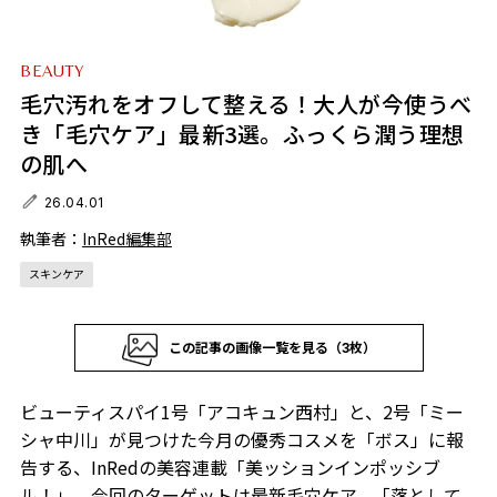
BEAUTY
毛穴汚れをオフして整える！大人が今使うべ
き「毛穴ケア」最新3選。ふっくら潤う理想
の肌へ
26.04.01
執筆者：
InRed編集部
スキンケア
この記事の画像一覧を見る（3枚）
ビューティスパイ1号「アコキュン西村」と、2号「ミー
シャ中川」が見つけた今月の優秀コスメを「ボス」に報
告する、InRedの美容連載「美ッションインポッシブ
ル！」。今回のターゲットは最新毛穴ケア。「落として