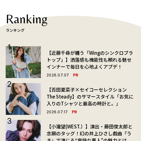
Ranking
ランキング
【近藤千尋が纏う「Wingのシンクロブラ
トップ」】洒落感も機能性も頼れる魅せ
インナーで毎日を心地よくアプデ！
PR
2026.07.07
【百田夏菜子×セイコーセレクション
The Steady】のサマースタイル「お気に
入りのTシャツと最高の時計と。」
PR
2026.07.17
【小瀧望(WEST.）】演出・藤田俊太郎と
念願のタッグ！幻の井上ひさし戯曲『う
ま』で演じる“爽快な悪人”の魅力とは