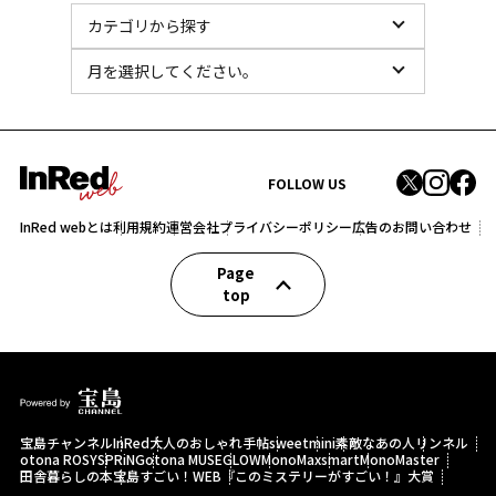
FOLLOW US
InRed webとは
利用規約
運営会社
プライバシーポリシー
広告のお問い合わせ
Page
top
宝島チャンネル
InRed
大人のおしゃれ手帖
sweet
mini
素敵なあの人
リンネル
otona ROSY
SPRiNG
otona MUSE
GLOW
MonoMax
smart
MonoMaster
田舎暮らしの本
宝島すごい！WEB
『このミステリーがすごい！』大賞