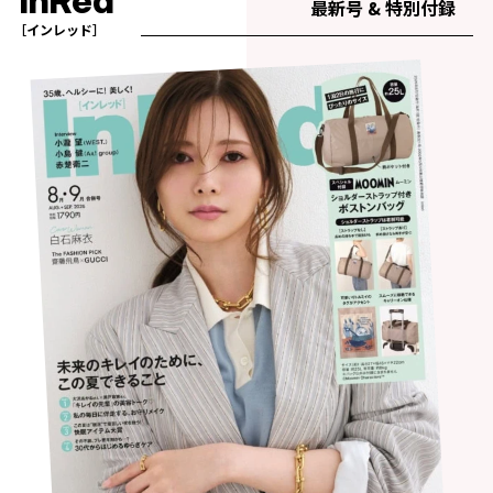
InRed
最新号 & 特別付録
［インレッド］