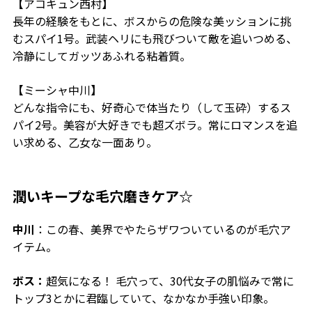
【
アコキュン西村
】
長年の経験をもとに、ボスからの危険な美ッションに挑
むスパイ1号。武装ヘリにも飛びついて敵を追いつめる、
冷静にしてガッツあふれる粘着質。
【
ミーシャ中川
】
どんな指令にも、好奇心で体当たり（して玉砕）するス
パイ2号。美容が大好きでも超ズボラ。常にロマンスを追
い求める、乙女な一面あり。
潤いキープな毛穴磨きケア☆
中川
：この春、美界でやたらザワついているのが毛穴ア
イテム。
ボス：
超気になる！ 毛穴って、30代女子の肌悩みで常に
トップ3とかに君臨していて、なかなか手強い印象。