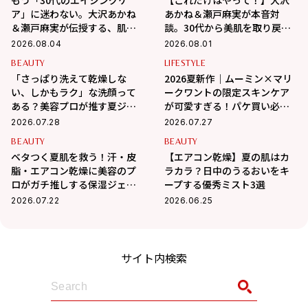
ア」に迷わない。大沢あかね
あかね＆瀬戸麻実が本音対
＆瀬戸麻実が伝授する、肌が
談。30代から美肌を取り戻す
変わるポジティブ美肌習慣
スキンケアの正解
2026.08.04
2026.08.01
BEAUTY
LIFESTYLE
「さっぱり洗えて乾燥しな
2026夏新作｜ムーミン×マリ
い、しかもラク」な洗顔って
ークワントの限定スキンケア
ある？美容プロが推す夏ジェ
が可愛すぎる！パケ買い必至
ル3選
＆夏の肌悩みも優秀ケア
2026.07.28
2026.07.27
BEAUTY
BEAUTY
ベタつく夏肌を救う！汗・皮
【エアコン乾燥】夏の肌はカ
脂・エアコン乾燥に美容のプ
ラカラ？日中のうるおいをキ
ロがガチ推しする保湿ジェル3
ープする優秀ミスト3選
選
2026.07.22
2026.06.25
サイト内検索