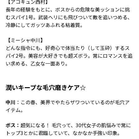
【
アコキュン西村
】
長年の経験をもとに、ボスからの危険な美ッションに挑
むスパイ1号。武装ヘリにも飛びついて敵を追いつめる、
冷静にしてガッツあふれる粘着質。
【
ミーシャ中川
】
どんな指令にも、好奇心で体当たり（して玉砕）するス
パイ2号。美容が大好きでも超ズボラ。常にロマンスを追
い求める、乙女な一面あり。
潤いキープな毛穴磨きケア☆
中川
：この春、美界でやたらザワついているのが毛穴ア
イテム。
ボス：
超気になる！ 毛穴って、30代女子の肌悩みで常に
トップ3とかに君臨していて、なかなか手強い印象。