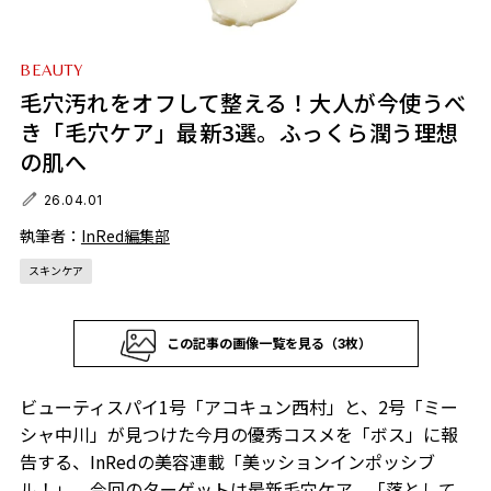
BEAUTY
毛穴汚れをオフして整える！大人が今使うべ
き「毛穴ケア」最新3選。ふっくら潤う理想
の肌へ
26.04.01
執筆者：
InRed編集部
スキンケア
この記事の画像一覧を見る（3枚）
ビューティスパイ1号「アコキュン西村」と、2号「ミー
シャ中川」が見つけた今月の優秀コスメを「ボス」に報
告する、InRedの美容連載「美ッションインポッシブ
ル！」。今回のターゲットは最新毛穴ケア。「落として