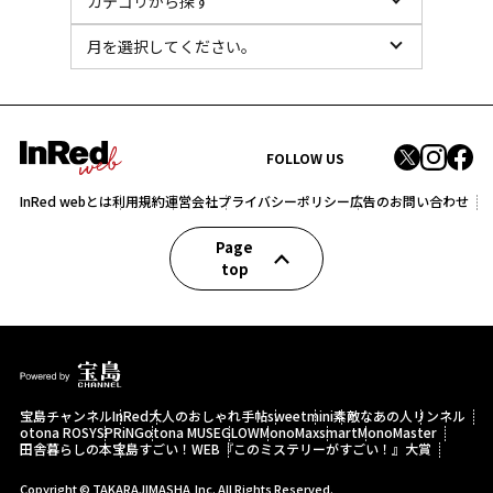
FOLLOW US
InRed webとは
利用規約
運営会社
プライバシーポリシー
広告のお問い合わせ
Page
top
宝島チャンネル
InRed
大人のおしゃれ手帖
sweet
mini
素敵なあの人
リンネル
otona ROSY
SPRiNG
otona MUSE
GLOW
MonoMax
smart
MonoMaster
田舎暮らしの本
宝島すごい！WEB
『このミステリーがすごい！』大賞
Copyright © TAKARAJIMASHA,Inc. All Rights Reserved.