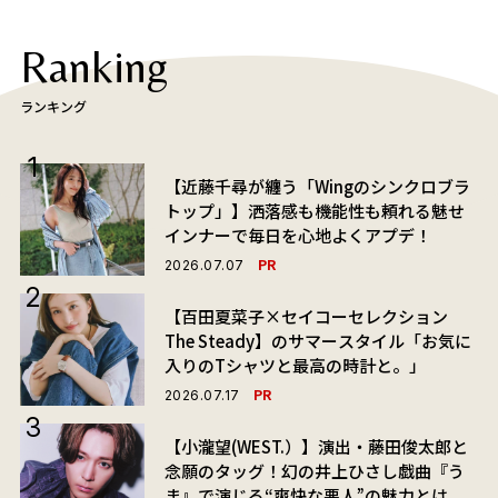
Ranking
ランキング
【近藤千尋が纏う「Wingのシンクロブラ
トップ」】洒落感も機能性も頼れる魅せ
インナーで毎日を心地よくアプデ！
PR
2026.07.07
【百田夏菜子×セイコーセレクション
The Steady】のサマースタイル「お気に
入りのTシャツと最高の時計と。」
PR
2026.07.17
【小瀧望(WEST.）】演出・藤田俊太郎と
念願のタッグ！幻の井上ひさし戯曲『う
ま』で演じる“爽快な悪人”の魅力とは