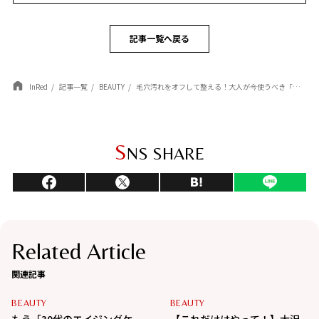
記事一覧へ戻る
InRed
記事一覧
BEAUTY
毛穴汚れをオフして整える！大人が今使うべき「毛穴ケア」最新3選。ふっくら潤う理想の肌へ
S
NS SHARE
Related Article
関連記事
BEAUTY
BEAUTY
もう「30代のエイジングケ
【これだけはやって！】大沢