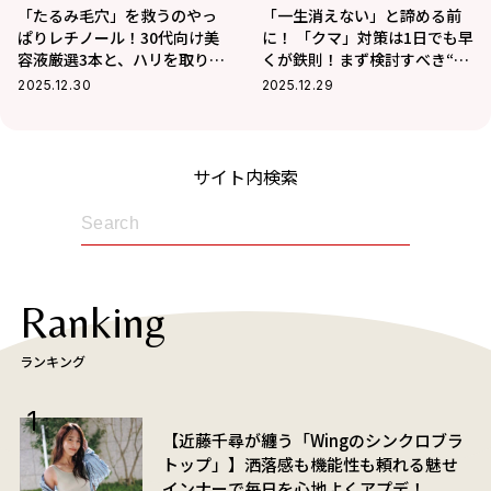
「たるみ毛穴」を救うのやっ
「一生消えない」と諦める前
ぱりレチノール！30代向け美
に！ 「クマ」対策は1日でも早
容液厳選3本と、ハリを取り戻
くが鉄則！まず検討すべき“失
す美容医療の最適解
敗しない”セルフケアと美容医
2025.12.30
2025.12.29
療
サイト内検索
Ranking
ランキング
【近藤千尋が纏う「Wingのシンクロブラ
トップ」】洒落感も機能性も頼れる魅せ
インナーで毎日を心地よくアプデ！