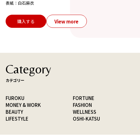
表紙：白石麻衣
View more
購入する
Category
カテゴリー
FUROKU
FORTUNE
MONEY & WORK
FASHION
BEAUTY
WELLNESS
LIFESTYLE
OSHI-KATSU