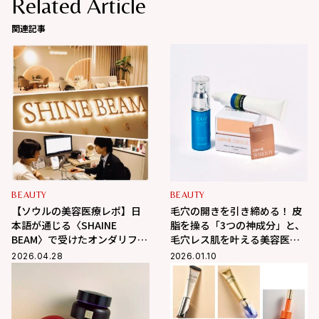
Related Article
関連記事
BEAUTY
BEAUTY
【ソウルの美容医療レポ】日
毛穴の開きを引き締める！ 皮
本語が通じる〈SHAINE
脂を操る「3つの神成分」と、
BEAM〉で受けたオンダリフト
毛穴レス肌を叶える美容医療
とリジュランに大満足！
の併せワザ
2026.04.28
2026.01.10