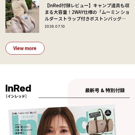
【InRed付録レビュー】キャンプ道具も収
まる大容量！2WAY仕様の「ムーミン ショ
ルダーストラップ付きボストンバッグ」
が夏旅におすすめな理由
2026.07.10
View more
InRed
最新号 & 特別付録
［インレッド］