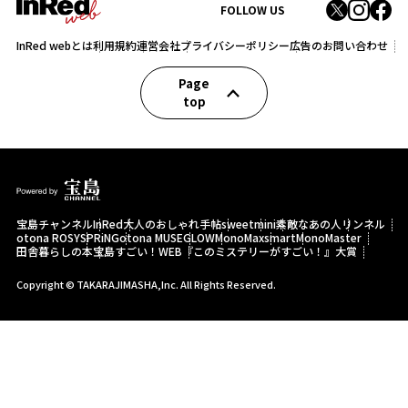
FOLLOW US
InRed webとは
利用規約
運営会社
プライバシーポリシー
広告のお問い合わせ
Page
top
宝島チャンネル
InRed
大人のおしゃれ手帖
sweet
mini
素敵なあの人
リンネル
otona ROSY
SPRiNG
otona MUSE
GLOW
MonoMax
smart
MonoMaster
田舎暮らしの本
宝島すごい！WEB
『このミステリーがすごい！』大賞
Copyright © TAKARAJIMASHA,Inc. All Rights Reserved.