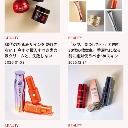
BEAUTY
BEAUTY
30代のたるみサインを見逃さ
「シワ、見つけた…」と凹む
ない！ 今すぐ投入すべき実力
30代の救世主。手遅れになる
派クリームと、失敗しない美
前に絶対使うべき“神スキンケ
容医療の選び方
ア”と後悔しない美容医療の正
2026.01.03
2025.12.31
解
BEAUTY
BEAUTY