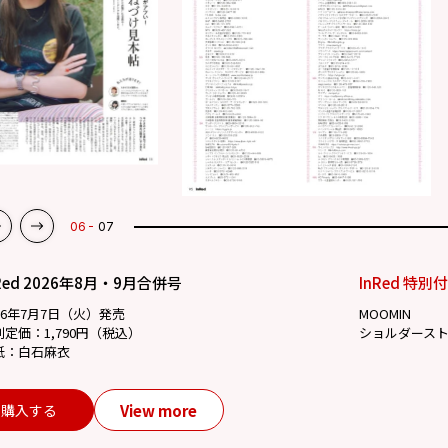
07
07
Red 2026年8月・9月合併号
InRed 特別
26年7月7日（火）発売
MOOMIN
別定価：1,790円（税込）
ショルダース
紙：白石麻衣
View more
購入する