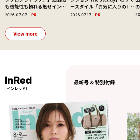
も機能性も頼れる魅せインナ
ースタイル「お気に入りのTシ
ーで毎日を心地よくアプデ！
ャツと最高の時計と。」
演
PR
PR
20
2026.07.07
2026.07.17
View more
InRed
最新号 & 特別付録
［インレッド］