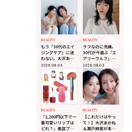
は？
BEAUTY
BEAUTY
もう「30代のエイ
ラフなのに洗練。
ジングケア」に迷
30代が今選ぶ「エ
わない。大沢あか
アリーウルフ」で
ね＆瀬戸麻実が伝
叶える、力の抜け
2026.08.04
2026.08.03
授する、肌が変わ
たレイヤースタイ
るポジティブ美肌
ル
習慣
BEAUTY
BEAUTY
「2,200円以下で一
【これだけはやっ
番可愛いリップは
て！】大沢あかね
どれ？」美容プロ
＆瀬戸麻実が本音