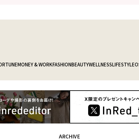
ORTUNE
MONEY & WORK
FASHION
BEAUTY
WELLNESS
LIFESTYLE
O
ARCHIVE