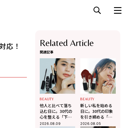
Related Article
対応！
関連記事
BEAUTY
BEAUTY
他人と比べて落ち
新しい私を始める
込む日に。30代の
日に。30代の印象
心を整える「下ま
を引き締める「お
ぶたメイク」と
守りリップ」3選
2026.08.09
2026.08.05