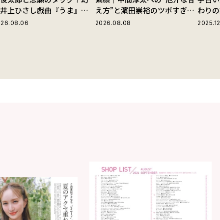
の井上ひさし戯曲『うま』で
え方”と濵田崇裕のツボすぎる
わりの
じる“爽快な悪人”の魅力と
言動
26.08.06
2026.08.08
2025.12
は