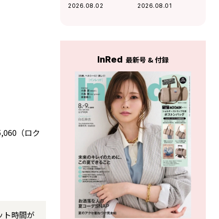
がガチで選んだ
対談。30代から美
2026.08.02
2026.08.01
2026夏の韓国コス
肌を取り戻すスキ
メ3選
ンケアの正解
InRed
最新号 & 付録
060（ロク
ット時間が