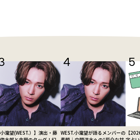
小瀧望(WEST.）】演出・藤
WEST.小瀧望が語るメンバーの
【20
田俊太郎と念願のタッグ！幻
素顔｜中間淳太への“厄介な甘
字占い