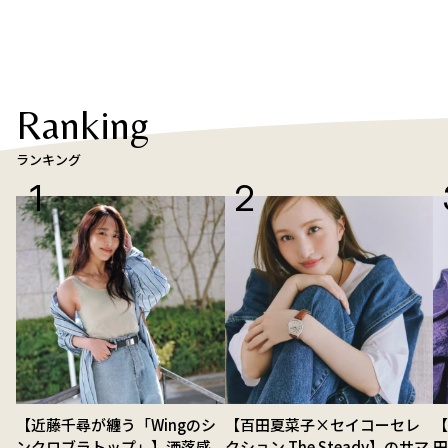
Ranking
ランキング
【近藤千尋が纏う「Wingのシ
【百田夏菜子×セイコーセレ
【
ンクロブラトップ」】洒落感
クション The Steady】のサマ