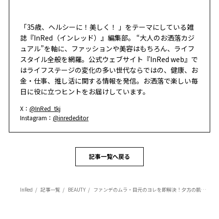
「35歳、ヘルシーに！美しく！ 」をテーマにしている雑
誌『InRed（インレッド）』編集部。 “大人のお洒落カジ
ュアル”を軸に、ファッションや美容はもちろん、ライフ
スタイル全般を網羅。公式ウェブサイト『InRed web』で
はライフステージの変化の多い世代ならではの、健康、お
金・仕事、推し活に関する情報を発信。お洒落で楽しい毎
日に役に立つヒントをお届けしています。
X：
@InRed_tkj
Instagram：
@inrededitor
記事一覧へ戻る
InRed
記事一覧
BEAUTY
ファンデのムラ・目元のヨレを即解決！夕方の肌が生き返る「大人の1分メイク直し術」