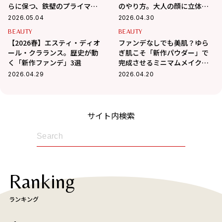
らに保つ、鉄壁のプライマー3
のやり方。大人の顔に立体感
選
を与える、発光肌作りの全工
2026.05.04
2026.04.30
程
BEAUTY
BEAUTY
【2026春】エスティ・ディオ
ファンデなしでも美肌？ゆら
ール・クラランス。歴史が動
ぎ肌こそ「新作パウダー」で
く「新作ファンデ」3選
完成させるミニマムメイクが
正解
2026.04.29
2026.04.20
サイト内検索
Ranking
ランキング