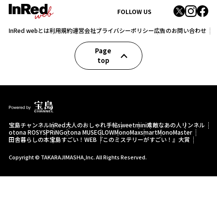
FOLLOW US
InRed webとは
利用規約
運営会社
プライバシーポリシー
広告のお問い合わせ
Page
top
宝島チャンネル
InRed
大人のおしゃれ手帖
sweet
mini
素敵なあの人
リンネル
otona ROSY
SPRiNG
otona MUSE
GLOW
MonoMax
smart
MonoMaster
田舎暮らしの本
宝島すごい！WEB
『このミステリーがすごい！』大賞
Copyright © TAKARAJIMASHA,Inc. All Rights Reserved.