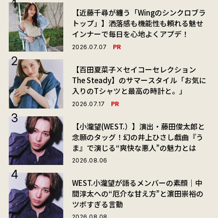
【近藤千尋が纏う「Wingのシンクロブラ
トップ」】洒落感も機能性も頼れる魅せ
インナーで毎日を心地よくアプデ！
PR
2026.07.07
【百田夏菜子×セイコーセレクション
The Steady】のサマースタイル「お気に
入りのTシャツと最高の時計と。」
PR
2026.07.17
【小瀧望(WEST.）】演出・藤田俊太郎と
念願のタッグ！幻の井上ひさし戯曲『う
ま』で演じる“爽快な悪人”の魅力とは
2026.08.06
WEST.小瀧望が語るメンバーの素顔｜中
間淳太への“厄介な甘え方”と濵田崇裕の
ツボすぎる言動
2026.08.08