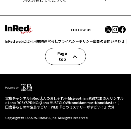
FOLLOW US
InRed webとは
利用規約
運営会社
プライバシーポリシー
広告のお問い合わせ
Page
top
宝島チャンネル
InRed
大人のおしゃれ手帖
sweet
mini
素敵なあの人
リンネル
otona ROSY
SPRiNG
otona MUSE
GLOW
MonoMax
smart
MonoMaster
田舎暮らしの本
宝島すごい！WEB
『このミステリーがすごい！』大賞
Copyright © TAKARAJIMASHA,Inc. All Rights Reserved.