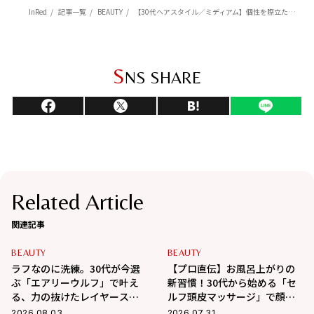
InRed
記事一覧
BEAUTY
【30代ヘアスタイル／ミディアム】個性を際立たせる70s風スパイラルヘアで、周りと差をつけよう
S
NS SHARE
Related Article
関連記事
BEAUTY
BEAUTY
ラフなのに洗練。30代が今選
【プロ直伝】お風呂上がりの
ぶ「エアリーウルフ」で叶え
新習慣！30代から始める「セ
る、力の抜けたレイヤースタ
ルフ頭皮マッサージ」で顔ま
イル
わりスッキリ、たるみ・抜け
2026.08.03
2026.07.31