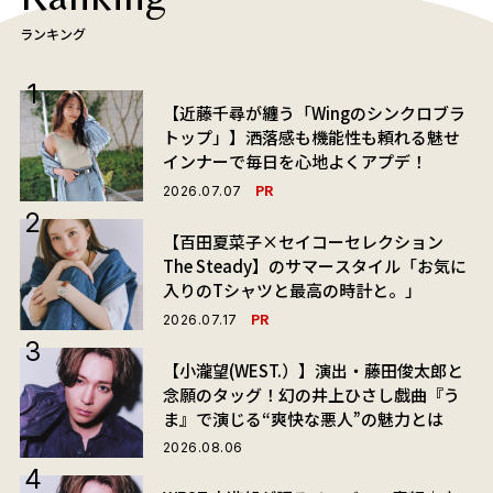
ランキング
【近藤千尋が纏う「Wingのシンクロブラ
トップ」】洒落感も機能性も頼れる魅せ
インナーで毎日を心地よくアプデ！
PR
2026.07.07
【百田夏菜子×セイコーセレクション
The Steady】のサマースタイル「お気に
入りのTシャツと最高の時計と。」
PR
2026.07.17
【小瀧望(WEST.）】演出・藤田俊太郎と
念願のタッグ！幻の井上ひさし戯曲『う
ま』で演じる“爽快な悪人”の魅力とは
2026.08.06