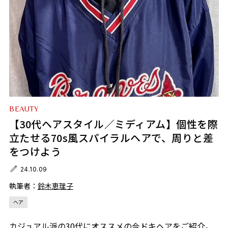
BEAUTY
【30代ヘアスタイル／ミディアム】個性を際
立たせる70s風スパイラルヘアで、周りと差
をつけよう
24.10.09
執筆者：
鈴木恵理子
ヘア
カジュアル派の30代にオススメの今ドキヘアをご紹介。