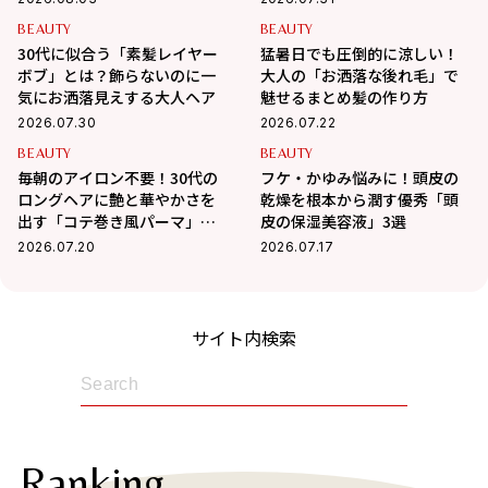
毛を徹底ケア
BEAUTY
BEAUTY
30代に似合う「素髪レイヤー
猛暑日でも圧倒的に涼しい！
ボブ」とは？飾らないのに一
大人の「お洒落な後れ毛」で
気にお洒落見えする大人ヘア
魅せるまとめ髪の作り方
2026.07.30
2026.07.22
BEAUTY
BEAUTY
毎朝のアイロン不要！30代の
フケ・かゆみ悩みに！頭皮の
ロングヘアに艶と華やかさを
乾燥を根本から潤す優秀「頭
出す「コテ巻き風パーマ」が
皮の保湿美容液」3選
優秀すぎる
2026.07.20
2026.07.17
サイト内検索
Ranking