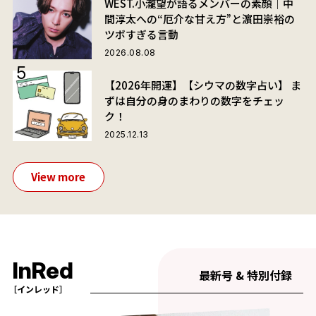
WEST.小瀧望が語るメンバーの素顔｜中
間淳太への“厄介な甘え方”と濵田崇裕の
ツボすぎる言動
2026.08.08
【2026年開運】【シウマの数字占い】 ま
ずは自分の身のまわりの数字をチェッ
ク！
2025.12.13
View more
InRed
最新号 & 特別付録
［インレッド］