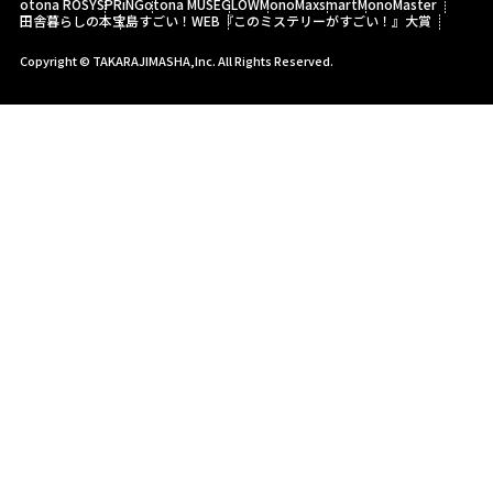
otona ROSY
SPRiNG
otona MUSE
GLOW
MonoMax
smart
MonoMaster
田舎暮らしの本
宝島すごい！WEB
『このミステリーがすごい！』大賞
Copyright © TAKARAJIMASHA,Inc. All Rights Reserved.