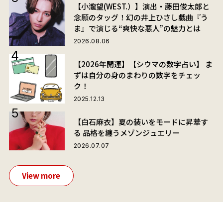
【小瀧望(WEST.）】演出・藤田俊太郎と
念願のタッグ！幻の井上ひさし戯曲『う
ま』で演じる“爽快な悪人”の魅力とは
2026.08.06
【2026年開運】【シウマの数字占い】 ま
ずは自分の身のまわりの数字をチェッ
ク！
2025.12.13
【白石麻衣】夏の装いをモードに昇華す
る 品格を纏うメゾンジュエリー
2026.07.07
View more