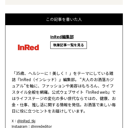
この記事を書いた人
InRed編集部
執筆記事一覧を見る
「35歳、ヘルシーに！美しく！ 」をテーマにしている雑
誌『InRed（インレッド）』編集部。 “大人のお洒落カジ
ュアル”を軸に、ファッションや美容はもちろん、ライフ
スタイル全般を網羅。公式ウェブサイト『InRed web』で
はライフステージの変化の多い世代ならではの、健康、お
金・仕事、推し活に関する情報を発信。お洒落で楽しい毎
日に役に立つヒントをお届けしています。
X：
@InRed_tkj
Instagram：
@inrededitor