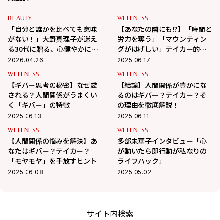
BEAUTY
WELLNESS
「自分と誰かを比べても意味
【あなたの隣にも!?】「時間と
がない！」大野真理子が迷え
労力を奪う」「マウンティン
る30代に贈る、心健やかに生
グがはげしい」テイカー的行
きるヒント
動の特徴とは？
2026.04.26
2025.06.17
WELLNESS
WELLNESS
【ギバー思考の秘密】なぜ愛
【結論】人間関係が豊かにな
される？人間関係がうまくい
るのはギバー？テイカー？そ
く「ギバー」の特徴
の理由を徹底解説！
2025.06.13
2025.06.11
WELLNESS
WELLNESS
【人間関係の悩みを解決】あ
多部未華子インタビュー「心
なたはギバー？テイカー？
が動いたら即行動が私なりの
「モヤモヤ」を手放すヒント
ライフハック」
2025.06.08
2025.05.02
サイト内検索