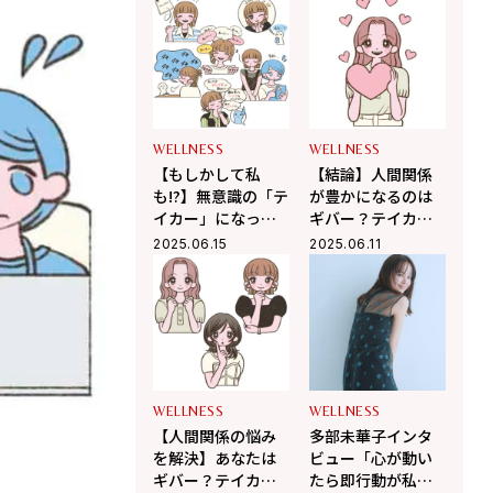
る、心健やかに生
い」テイカー的行
きるヒント
動の特徴とは？
WELLNESS
WELLNESS
【もしかして私
【結論】人間関係
も!?】無意識の「テ
が豊かになるのは
イカー」になって
ギバー？テイカ
ない？人間関係を
ー？その理由を徹
2025.06.15
2025.06.11
壊す行動をチェッ
底解説！
ク！
WELLNESS
WELLNESS
【人間関係の悩み
多部未華子インタ
を解決】あなたは
ビュー「心が動い
ギバー？テイカ
たら即行動が私な