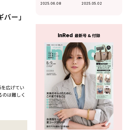
ー？「モヤモヤ」
りのライフハッ
2025.06.08
2025.05.02
を手放すヒント
ク」
ギバー」
InRed
最新号 & 付録
係を広げてい
るのは難しく