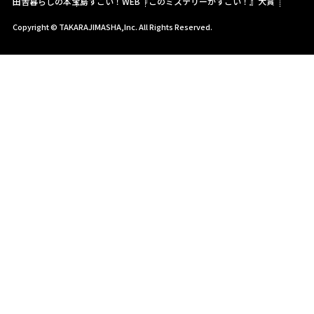
田舎暮らしの本
宝島すごい！WEB
『このミステリーがすごい！』大賞
Copyright © TAKARAJIMASHA,Inc. All Rights Reserved.