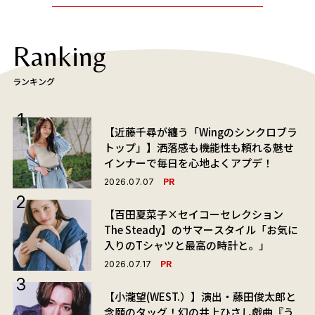
Ranking
ランキング
【近藤千尋が纏う「Wingのシンクロブラ
トップ」】洒落感も機能性も頼れる魅せ
インナーで毎日を心地よくアプデ！
PR
2026.07.07
【百田夏菜子×セイコーセレクション
The Steady】のサマースタイル「お気に
入りのTシャツと最高の時計と。」
PR
2026.07.17
【小瀧望(WEST.）】演出・藤田俊太郎と
念願のタッグ！幻の井上ひさし戯曲『う