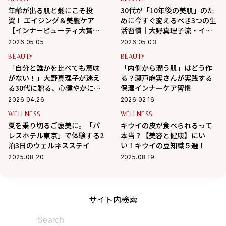
年齢が出る肌と髪にこそ投
30代が「10年後の美肌」のた
資！ エイジング＆美髪ケア
めに今すぐ変えるべき3つの生
【インナービューティ大賞】
活習慣｜大野真理子流・イン
受賞アイテム【２選】
ナーケア術
2026.05.05
2026.05.03
BEAUTY
BEAUTY
「自分と誰かを比べても意味
「内側から潤う肌」はどう作
がない！」大野真理子が迷え
る？瀬戸麻実さんが実践する
る30代に贈る、心健やかに生
保湿インナーケア習慣
きるヒント
2026.04.26
2026.02.16
WELLNESS
WELLNESS
夏を乗り切るご褒美に。「パ
キウイの皮が食べられるって
レスホテル東京」で体験する2
本当？【美容と健康】にい
泊3日のウェルネスステイ
い！キウイの豆知識５選！
2025.08.20
2025.08.19
サイト内検索