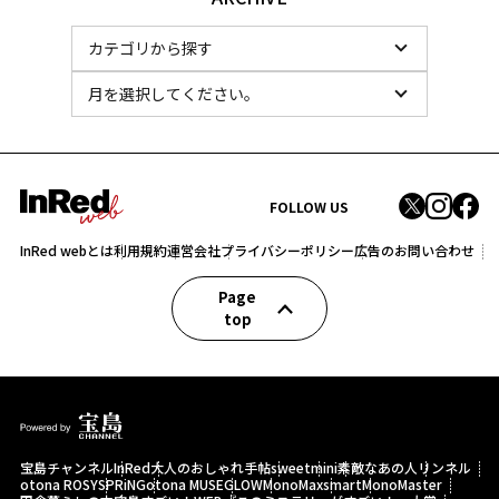
FOLLOW US
InRed webとは
利用規約
運営会社
プライバシーポリシー
広告のお問い合わせ
Page
top
宝島チャンネル
InRed
大人のおしゃれ手帖
sweet
mini
素敵なあの人
リンネル
otona ROSY
SPRiNG
otona MUSE
GLOW
MonoMax
smart
MonoMaster