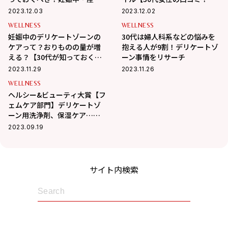
＆産後のお悩みベストアンサ
ェムケアアイテム】
2023.12.03
2023.12.02
ー】
WELLNESS
WELLNESS
妊娠中のデリケートゾーンの
30代は婦人科系などの悩みを
ケアって？おりものの量が増
抱える人が9割！デリケートゾ
える？【30代が知っておくべ
ーン事情をリサーチ
き！妊娠中・産前＆産後のお
2023.11.29
2023.11.26
悩みベストアンサー】
WELLNESS
ヘルシー&ビューティ大賞【フ
ェムケア部門】デリケートゾ
ーン用洗浄剤、保湿ケア……
etc.美と健康のプロのオスス
2023.09.19
メ！
サイト内検索