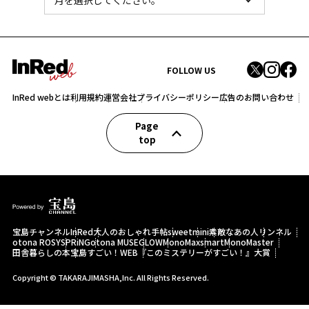
FOLLOW US
InRed webとは
利用規約
運営会社
プライバシーポリシー
広告のお問い合わせ
Page
top
宝島チャンネル
InRed
大人のおしゃれ手帖
sweet
mini
素敵なあの人
リンネル
otona ROSY
SPRiNG
otona MUSE
GLOW
MonoMax
smart
MonoMaster
田舎暮らしの本
宝島すごい！WEB
『このミステリーがすごい！』大賞
Copyright © TAKARAJIMASHA,Inc. All Rights Reserved.