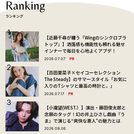
Ranking
ランキング
【近藤千尋が纏う「Wingのシンクロブラ
トップ」】洒落感も機能性も頼れる魅せ
インナーで毎日を心地よくアプデ！
PR
2026.07.07
【百田夏菜子×セイコーセレクション
The Steady】のサマースタイル「お気に
入りのTシャツと最高の時計と。」
PR
2026.07.17
【小瀧望(WEST.）】演出・藤田俊太郎と
念願のタッグ！幻の井上ひさし戯曲『う
ま』で演じる“爽快な悪人”の魅力とは
2026.08.06