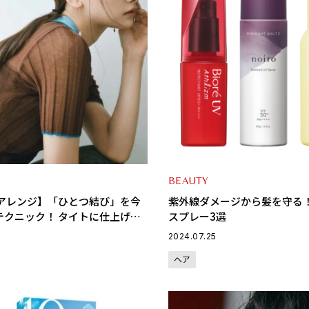
BEAUTY
アアレンジ】「ひとつ結び」を今
紫外線ダメージから髪を守る！
テクニック！ タイトに仕上げて
スプレー3選
ップ！
2024.07.25
ヘア