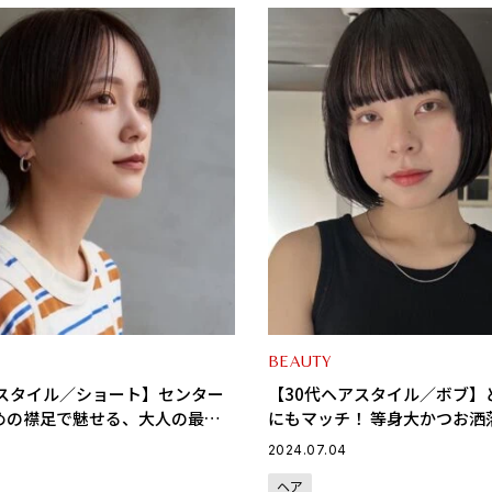
BEAUTY
アスタイル／ショート】センター
【30代ヘアスタイル／ボブ】
めの襟足で魅せる、大人の最旬
にもマッチ！ 等身大かつお洒
ョート
ルモードボブ
2024.07.04
ヘア