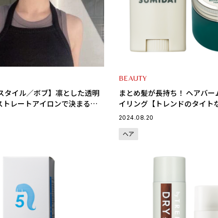
BEAUTY
アスタイル／ボブ】凛とした透明
まとめ髪が長持ち！ ヘアバー
ストレートアイロンで決まる極
イリング【トレンドのタイト
ボブ
必須】
2024.08.20
ヘア