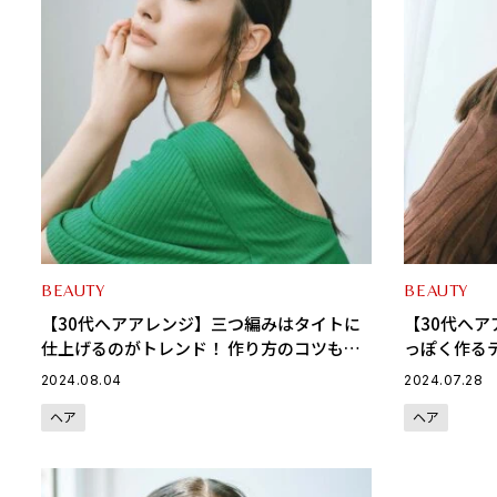
BEAUTY
BEAUTY
【30代へアアレンジ】三つ編みはタイトに
【30代へ
仕上げるのがトレンド！ 作り方のコツも紹
っぽく作る
介！
こなれ感ア
2024.08.04
2024.07.28
ヘア
ヘア