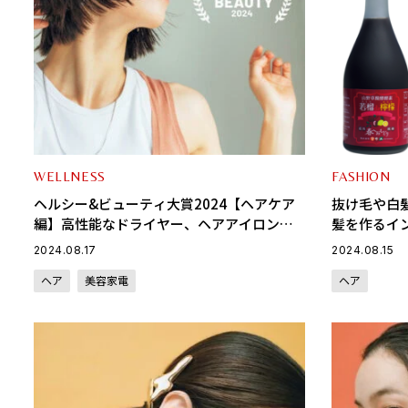
WELLNESS
FASHION
ヘルシー&ビューティ大賞2024【ヘアケア
抜け毛や白髪
編】高性能なドライヤー、ヘアアイロン、
髪を作るイ
頭皮ケア…etc.で健やかな髪と頭皮へ！
2024.08.17
2024.08.15
ヘア
美容家電
ヘア