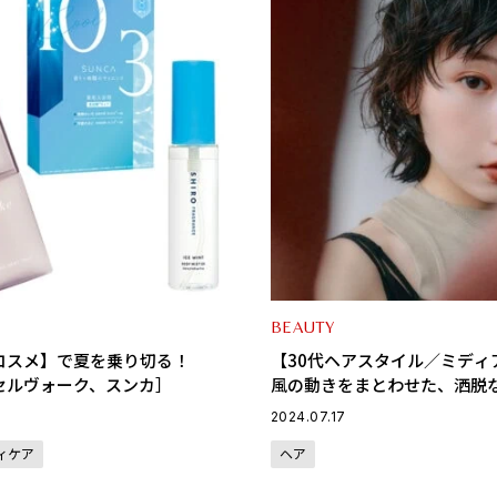
BEAUTY
コスメ】で夏を乗り切る！
【30代ヘアスタイル／ミディ
、セルヴォーク、スンカ］
風の動きをまとわせた、洒脱
ルフに注目！
2024.07.17
ィケア
ヘア