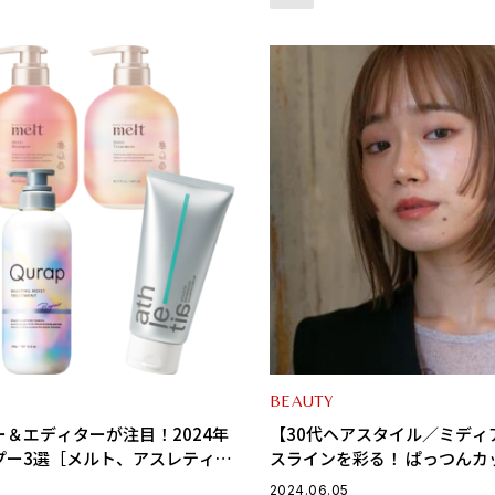
BEAUTY
＆エディターが注目！2024年
【30代ヘアスタイル／ミディ
プー3選［メルト、アスレティ
スラインを彩る！ ぱっつんカ
ップ］
カジュアルミディ
2024.06.05