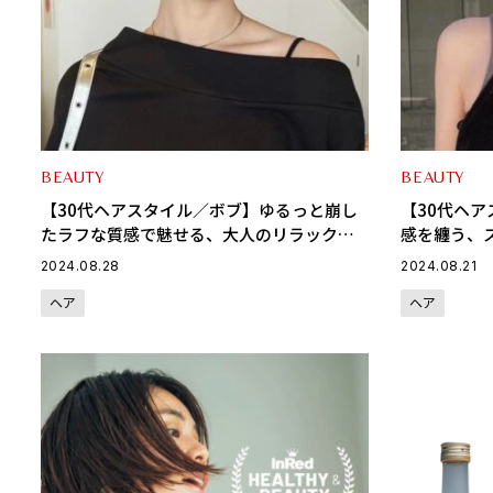
BEAUTY
BEAUTY
【30代ヘアスタイル／ボブ】ゆるっと崩し
【30代ヘ
たラフな質感で魅せる、大人のリラックス
感を纏う、
ボブがNEXTトレンド
上シンプル
2024.08.28
2024.08.21
ヘア
ヘア