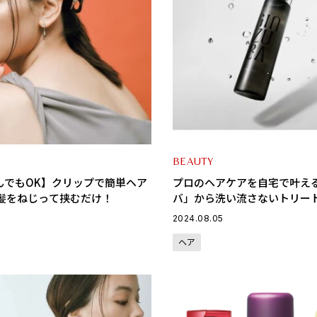
BEAUTY
んでもOK】クリップで簡単ヘア
プロのヘアケアを自宅で叶え
 髪をねじって挟むだけ！
バ」から洗い流さないトリー
ワーミスト」が新発売
2024.08.05
ヘア