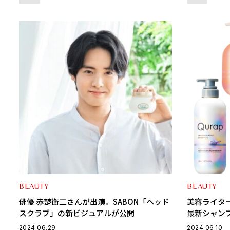
BEAUTY
BEAUTY
俳優 赤楚衛二さんが出演。SABON「ヘッド
美容ライター
スクラブ」の新ビジュアルが公開
最新シャン
ア、キュラ
2024.06.29
2024.06.10