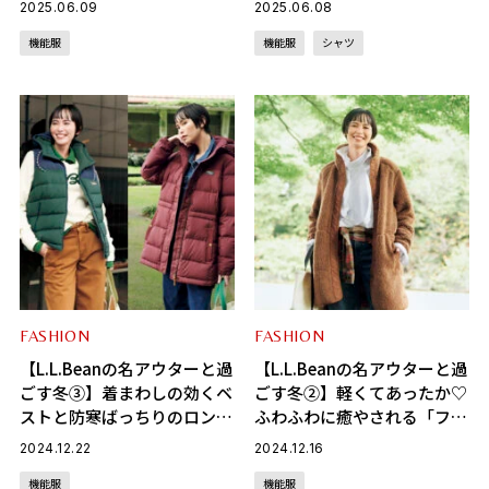
2025.06.09
2025.06.08
レ！
機能服
機能服
シャツ
FASHION
FASHION
【L.L.Beanの名アウターと過
【L.L.Beanの名アウターと過
ごす冬③】着まわしの効くベ
ごす冬②】軽くてあったか♡
ストと防寒ばっちりのロング
ふわふわに癒やされる「フリ
コート、ダウンは2着持って
ースアウター」
2024.12.22
2024.12.16
いたい♡
機能服
機能服