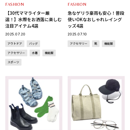
FASHION
FASHION
【30代ママライター厳
急なゲリラ豪雨も安心！普段
選！】水際をお洒落に楽しむ
使いOKなおしゃれレイング
注目アイテム4選
ッズ4選
2025.07.20
2025.07.10
アウトドア
バッグ
アクセサリー
靴
機能服
アクセサリー
水着
機能服
スポーツ