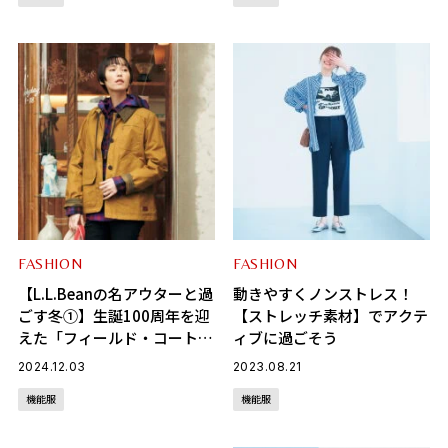
FASHION
FASHION
【L.L.Beanの名アウターと過
動きやすくノンストレス！
ごす冬①】生誕100周年を迎
【ストレッチ素材】でアクテ
えた「フィールド・コート」
ィブに過ごそう
でオーセンティックな着こな
2024.12.03
2023.08.21
しを
機能服
機能服