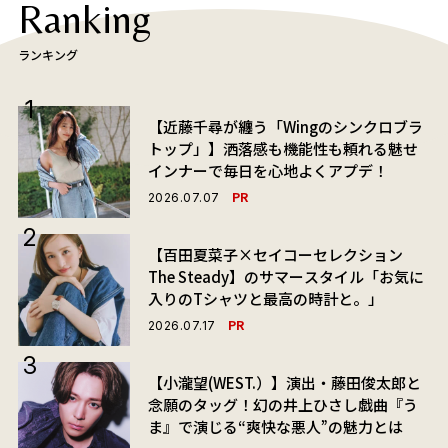
Ranking
ランキング
【近藤千尋が纏う「Wingのシンクロブラ
トップ」】洒落感も機能性も頼れる魅せ
インナーで毎日を心地よくアプデ！
PR
2026.07.07
【百田夏菜子×セイコーセレクション
The Steady】のサマースタイル「お気に
入りのTシャツと最高の時計と。」
PR
2026.07.17
【小瀧望(WEST.）】演出・藤田俊太郎と
念願のタッグ！幻の井上ひさし戯曲『う
ま』で演じる“爽快な悪人”の魅力とは