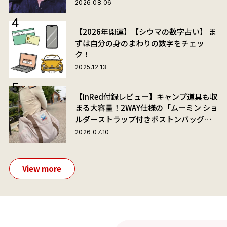
2026.08.06
【2026年開運】【シウマの数字占い】 ま
ずは自分の身のまわりの数字をチェッ
ク！
2025.12.13
【InRed付録レビュー】キャンプ道具も収
まる大容量！2WAY仕様の「ムーミン ショ
ルダーストラップ付きボストンバッグ」
が夏旅におすすめな理由
2026.07.10
View more