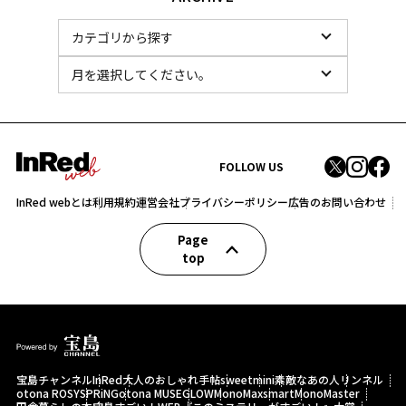
FOLLOW US
InRed webとは
利用規約
運営会社
プライバシーポリシー
広告のお問い合わせ
Page
top
宝島チャンネル
InRed
大人のおしゃれ手帖
sweet
mini
素敵なあの人
リンネル
otona ROSY
SPRiNG
otona MUSE
GLOW
MonoMax
smart
MonoMaster