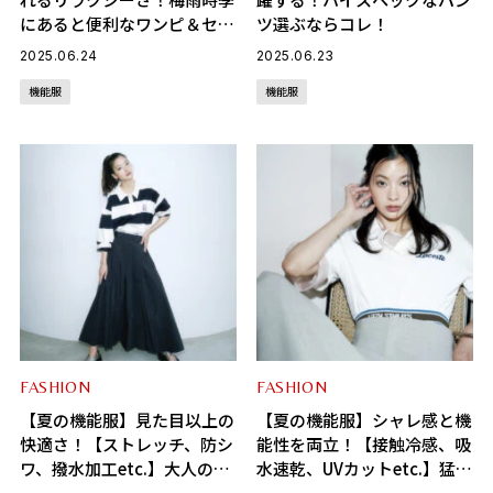
にあると便利なワンピ＆セッ
ツ選ぶならコレ！
トアップ
2025.06.24
2025.06.23
機能服
機能服
FASHION
FASHION
【夏の機能服】見た目以上の
【夏の機能服】シャレ感と機
快適さ！【ストレッチ、防シ
能性を両立！【接触冷感、吸
ワ、撥水加工etc.】大人の上
水速乾、UVカットetc.】猛暑
品見えスカート選ぶならコ
を乗り切る最強夏トップス