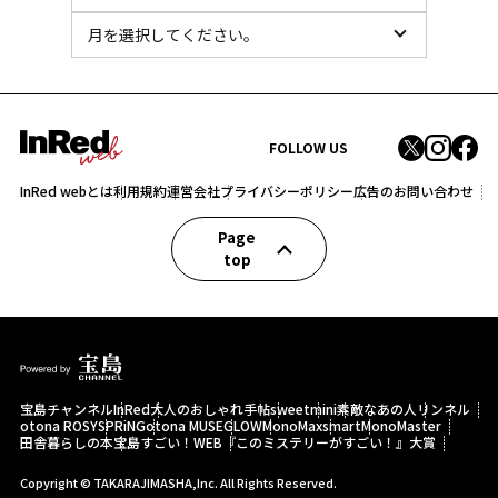
FOLLOW US
InRed webとは
利用規約
運営会社
プライバシーポリシー
広告のお問い合わせ
Page
top
宝島チャンネル
InRed
大人のおしゃれ手帖
sweet
mini
素敵なあの人
リンネル
otona ROSY
SPRiNG
otona MUSE
GLOW
MonoMax
smart
MonoMaster
田舎暮らしの本
宝島すごい！WEB
『このミステリーがすごい！』大賞
Copyright © TAKARAJIMASHA,Inc. All Rights Reserved.