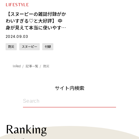
LIFESTYLE
【スヌーピーの雑誌付録がか
わいすぎる♡と大好評】 中
身が見えて本当に使いやす
い！ 収納力抜群のポーチの
2024.09.03
魅力をお届け
防災
スヌーピー
付録
InRed
記事一覧
防災
サイト内検索
Ranking