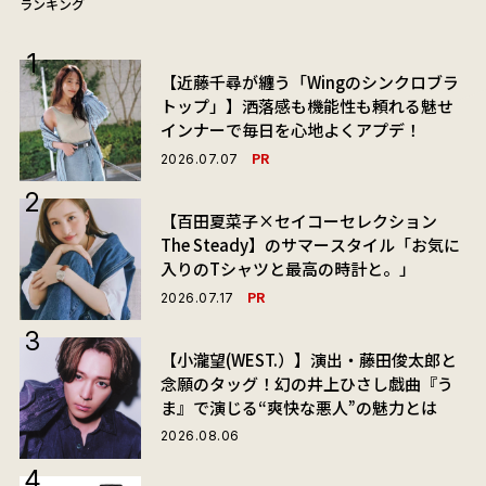
ランキング
【近藤千尋が纏う「Wingのシンクロブラ
トップ」】洒落感も機能性も頼れる魅せ
インナーで毎日を心地よくアプデ！
PR
2026.07.07
【百田夏菜子×セイコーセレクション
The Steady】のサマースタイル「お気に
入りのTシャツと最高の時計と。」
PR
2026.07.17
【小瀧望(WEST.）】演出・藤田俊太郎と
念願のタッグ！幻の井上ひさし戯曲『う
ま』で演じる“爽快な悪人”の魅力とは
2026.08.06