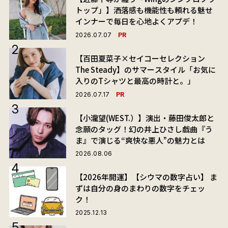
トップ」】洒落感も機能性も頼れる魅せ
インナーで毎日を心地よくアプデ！
PR
2026.07.07
【百田夏菜子×セイコーセレクション
The Steady】のサマースタイル「お気に
入りのTシャツと最高の時計と。」
PR
2026.07.17
【小瀧望(WEST.）】演出・藤田俊太郎と
念願のタッグ！幻の井上ひさし戯曲『う
ま』で演じる“爽快な悪人”の魅力とは
2026.08.06
【2026年開運】【シウマの数字占い】 ま
ずは自分の身のまわりの数字をチェッ
ク！
2025.12.13