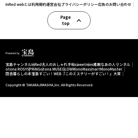
InRed webとは
利用規約
運営会社
プライバシーポリシー
広告のお問い合わせ
Page
top
宝島チャンネル
InRed
大人のおしゃれ手帖
sweet
mini
素敵なあの人
リンネル
otona ROSY
SPRiNG
otona MUSE
GLOW
MonoMax
smart
MonoMaster
田舎暮らしの本
宝島すごい！WEB
『このミステリーがすごい！』大賞
Copyright © TAKARAJIMASHA,Inc. All Rights Reserved.