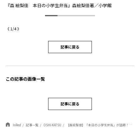
『森 絵梨佳 本日の小学生弁当』森絵梨佳著／小学館
『
《
1
/
4
》
記事に戻る
この記事の画像一覧
記事に戻る
InRed
記事一覧
OSHI-KATSU
【森絵梨佳】「本日の小学生弁当」が話題！モデルも子育ても全力投球な彼女が語る、影響を受けた2冊の本