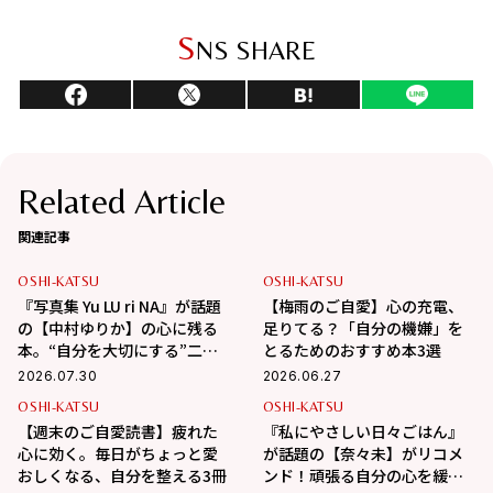
S
NS SHARE
Related Article
関連記事
OSHI-KATSU
OSHI-KATSU
『写真集 Yu LU ri NA』が話題
【梅雨のご自愛】心の充電、
の【中村ゆりか】の心に残る
足りてる？「自分の機嫌」を
本。“自分を大切にする”二冊
とるためのおすすめ本3選
を紹介【コラム】
2026.07.30
2026.06.27
OSHI-KATSU
OSHI-KATSU
【週末のご自愛読書】疲れた
『私にやさしい日々ごはん』
心に効く。毎日がちょっと愛
が話題の【奈々未】がリコメ
おしくなる、自分を整える3冊
ンド！頑張る自分の心を緩め