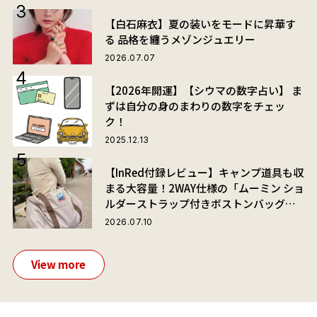
【白石麻衣】夏の装いをモードに昇華す
る 品格を纏うメゾンジュエリー
2026.07.07
【2026年開運】【シウマの数字占い】 ま
ずは自分の身のまわりの数字をチェッ
ク！
2025.12.13
【InRed付録レビュー】キャンプ道具も収
まる大容量！2WAY仕様の「ムーミン ショ
ルダーストラップ付きボストンバッグ」
が夏旅におすすめな理由
2026.07.10
View more