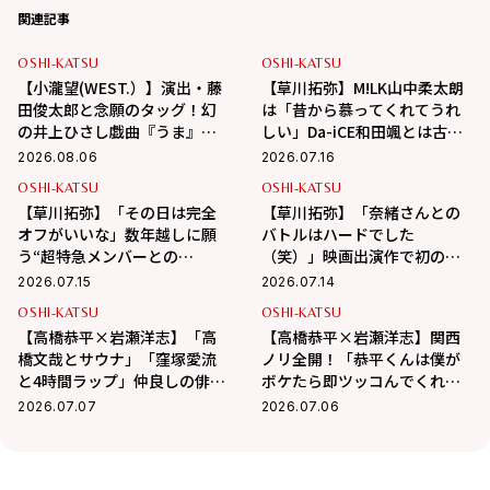
関連記事
OSHI-KATSU
OSHI-KATSU
【小瀧望(WEST.）】演出・藤
【草川拓弥】M!LK山中柔太朗
田俊太郎と念願のタッグ！幻
は「昔から慕ってくれてうれ
の井上ひさし戯曲『うま』で
しい」Da-iCE和田颯とは古着
演じる“爽快な悪人”の魅力と
屋へ！華麗な交友関係に迫る
2026.08.06
2026.07.16
は
OSHI-KATSU
OSHI-KATSU
【草川拓弥】「その日は完全
【草川拓弥】「奈緒さんとの
オフがいいな」数年越しに願
バトルはハードでした
う“超特急メンバーとの
（笑）」映画出演作で初の髭
BBQ”！最近熱中している趣味
姿で挑んだ新境地
2026.07.15
2026.07.14
も
OSHI-KATSU
OSHI-KATSU
【高橋恭平×岩瀬洋志】「高
【高橋恭平×岩瀬洋志】関西
橋文哉とサウナ」「窪塚愛流
ノリ全開！「恭平くんは僕が
と4時間ラップ」仲良しの俳優
ボケたら即ツッコんでくれ
仲間とのエピソード公開！
る」「洋志はムードメーカ
2026.07.07
2026.07.06
ー」息ぴったりな撮影裏話