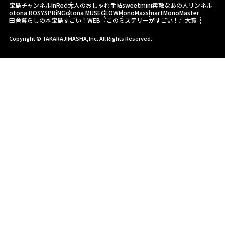
宝島チャンネル
InRed
大人のおしゃれ手帖
sweet
mini
素敵なあの人
リンネル
otona ROSY
SPRiNG
otona MUSE
GLOW
MonoMax
smart
MonoMaster
田舎暮らしの本
宝島すごい！WEB
『このミステリーがすごい！』大賞
Copyright © TAKARAJIMASHA,Inc. All Rights Reserved.