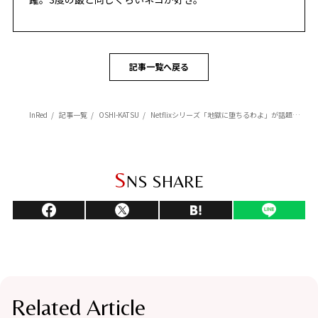
記事一覧へ戻る
InRed
記事一覧
OSHI-KATSU
Netflixシリーズ「地獄に堕ちるわよ」が話題！【戸田恵梨香】「自分自身を整える時間として、昔から変わらない習慣は読書」
S
NS SHARE
Related Article