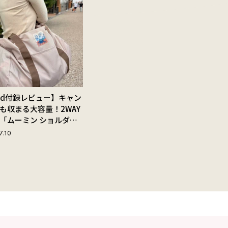
Red付録レビュー】キャン
も収まる大容量！2WAY
「ムーミン ショルダー
ップ付きボストンバッ
7.10
夏旅におすすめな理由