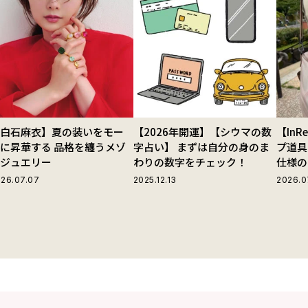
【白石麻衣】夏の装いをモー
【2026年開運】【シウマの数
【In
に昇華する 品格を纏うメゾ
字占い】 まずは自分の身のま
プ道具
ンジュエリー
わりの数字をチェック！
仕様の
ストラ
26.07.07
2025.12.13
2026.0
グ」が