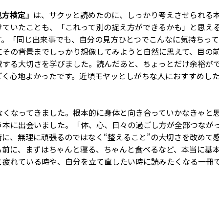
見方検定
』は、サクッと読めたのに、しっかり考えさせられる
けていたことも、「これって別の捉え方ができるかも」と思え
す。「同じ出来事でも、自分の見方ひとつでこんなに気持ちっ
にその背景までしっかり想像してみようと自然に思えて、目の
慮する大切さを学びました。読んだあと、ちょっとだけ余裕が
ごく心地よかったです。近頃モヤッとしがちな人におすすめし
なくなってきました。根本的に身体と向き合っていかなきゃと
う本に出会いました。「体、心、日々の過ごし方が全部つなが
に、無理に頑張るのではなく“整えること”の大切さを改めて
る前に、まずはちゃんと寝る、ちゃんと食べるなど、本当に基
と疲れている時や、自分を立て直したい時に読みたくなる一冊