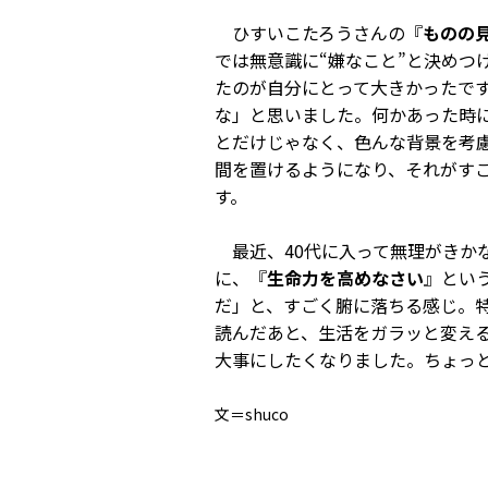
ひすいこたろうさんの『
ものの
では無意識に“嫌なこと”と決めつ
たのが自分にとって大きかったで
な」と思いました。何かあった時
とだけじゃなく、色んな背景を考
間を置けるようになり、それがす
す。
最近、40代に入って無理がきか
に、『
生命力を高めなさい
』とい
だ」と、すごく腑に落ちる感じ。特
読んだあと、生活をガラッと変え
大事にしたくなりました。ちょっ
文＝shuco