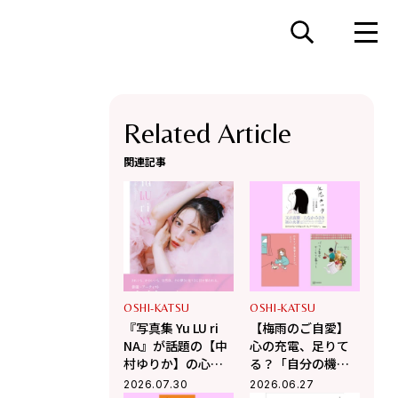
Related Article
関連記事
OSHI-KATSU
OSHI-KATSU
『写真集 Yu LU ri
【梅雨のご自愛】
NA』が話題の【中
心の充電、足りて
村ゆりか】の心に
る？「自分の機
残る本。“自分を大
嫌」をとるための
2026.07.30
2026.06.27