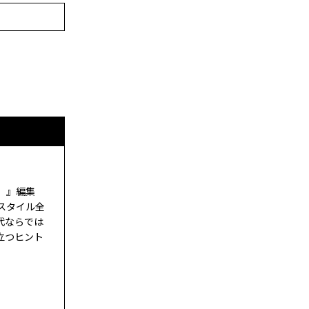
ド）』編集
スタイル全
代ならでは
立つヒント