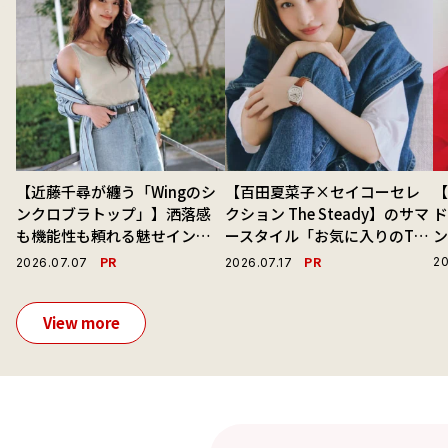
【近藤千尋が纏う「Wingのシ
【百田夏菜子×セイコーセレ
ンクロブラトップ」】洒落感
クション The Steady】のサマ
ド
も機能性も頼れる魅せインナ
ースタイル「お気に入りのTシ
ーで毎日を心地よくアプデ！
ャツと最高の時計と。」
PR
PR
20
2026.07.07
2026.07.17
View more