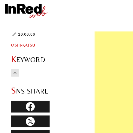
26.06.06
OSHI-KATSU
K
EYWORD
本
S
NS SHARE