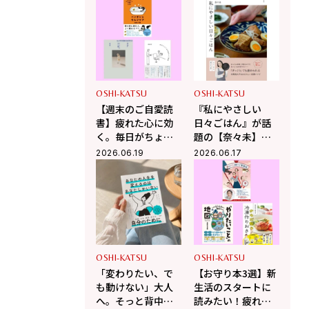
切にする”二冊を紹
おすすめ本3選
介【コラム】
OSHI-KATSU
OSHI-KATSU
【週末のご自愛読
『私にやさしい
書】疲れた心に効
日々ごはん』が話
く。毎日がちょっ
題の【奈々未】が
と愛おしくなる、
リコメンド！頑張
2026.06.19
2026.06.17
自分を整える3冊
る自分の心を緩め
てくれる2冊の本
OSHI-KATSU
OSHI-KATSU
「変わりたい、で
【お守り本3選】新
も動けない」大人
生活のスタートに
へ。そっと背中を
読みたい！疲れた