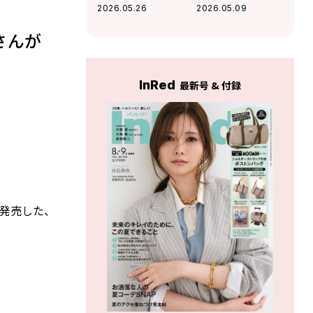
押す韓国ベストセ
心をそっと整える
2026.05.26
2026.05.09
ラー本の言葉
本〈編集部厳選〉
さんが
InRed
最新号 & 付録
を発売した、