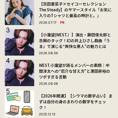
【百田夏菜子×セイコーセレクション
The Steady】のサマースタイル「お気に
入りのTシャツと最高の時計と。」
PR
2026.07.17
【小瀧望(WEST.）】演出・藤田俊太郎と
念願のタッグ！幻の井上ひさし戯曲『う
ま』で演じる“爽快な悪人”の魅力とは
2026.08.06
WEST.小瀧望が語るメンバーの素顔｜中
間淳太への“厄介な甘え方”と濵田崇裕の
ツボすぎる言動
2026.08.08
【2026年開運】【シウマの数字占い】 ま
ずは自分の身のまわりの数字をチェッ
ク！
2025.12.13