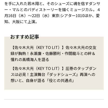
を手に入れた若木翔と、そのシューズに魂を宿すダンサ
ー・マルとのバディストーリーを描くミュージカル。４
月16日（木）～22日（水）東京:シアター1010ほか、愛
知、大阪にて上演。
おすすめ記事
【佐々木大光（KEY TO LIT）】佐々木大光の交友
録が胸熱！永瀬廉・佐藤勝利・作間龍斗との絆＆
憧れの髙橋海人を語る
【佐々木大光（KEY TO LIT）】圧巻のタップダン
スは必見！主演舞台『ダッドシューズ』再演への
想いと、自身が語る「役との共通点」