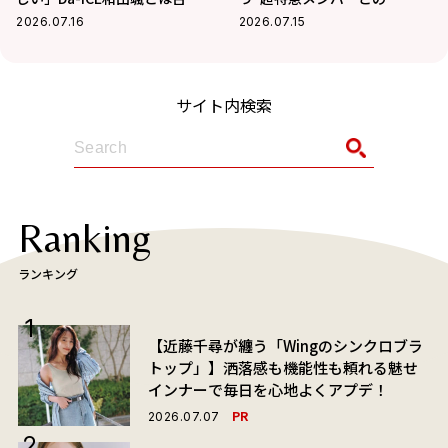
屋へ！華麗な交友関係に迫る
BBQ”！最近熱中している趣味
2026.07.16
2026.07.15
も
サイト内検索
Ranking
ランキング
【近藤千尋が纏う「Wingのシンクロブラ
トップ」】洒落感も機能性も頼れる魅せ
インナーで毎日を心地よくアプデ！
PR
2026.07.07