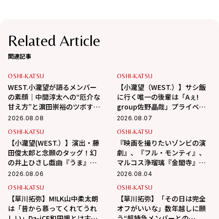
Related Article
関連記事
OSHI-KATSU
OSHI-KATSU
WEST.小瀧望が語るメンバー
【小瀧望（WEST.）】サシ飯
の素顔｜中間淳太への“厄介な
に行く唯一の後輩は「Aぇ!
甘え方”と濵田崇裕のツボすぎ
group佐野晶哉」プライベー
る言動
トな交友録を告白
2026.08.08
2026.08.07
OSHI-KATSU
OSHI-KATSU
【小瀧望(WEST.）】演出・藤
『映画を撮りたいゾンビの演
田俊太郎と念願のタッグ！幻
劇』、『フル・モンティ』、
の井上ひさし戯曲『うま』で
マルコス浄瑠璃『金閣寺』
演じる“爽快な悪人”の魅力と
【伊達なつめさんの一押しス
2026.08.06
2026.08.04
は
テージ情報】
OSHI-KATSU
OSHI-KATSU
【草川拓弥】M!LK山中柔太朗
【草川拓弥】「その日は完全
は「昔から慕ってくれてうれ
オフがいいな」数年越しに願
しい」Da-iCE和田颯とは古着
う“超特急メンバーとの