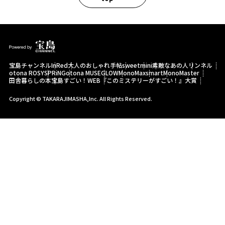
宝島チャンネル
InRed
大人のおしゃれ手帖
sweet
mini
素敵なあの人
リンネル
otona ROSY
SPRiNG
otona MUSE
GLOW
MonoMax
smart
MonoMaster
田舎暮らしの本
宝島すごい！WEB
『このミステリーがすごい！』大賞
Copyright © TAKARAJIMASHA,Inc. All Rights Reserved.