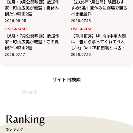
【8月・9月公開映画】放送作
【2026年7月公開】映画おす
家・町山広美が厳選！夏休み
すめ5選！夏休みに劇場で観る
観たい映画2選
べき話題作
2026.08.05
2026.07.18
OSHI-KATSU
OSHI-KATSU
【6月・7月公開映画】放送作
【草川拓弥】M!LK山中柔太朗
家・町山広美が厳選！この夏
は「昔から慕ってくれてうれ
観たい映画2選
しい」Da-iCE和田颯とは古着
屋へ！華麗な交友関係に迫る
2026.07.17
2026.07.16
サイト内検索
Ranking
ランキング