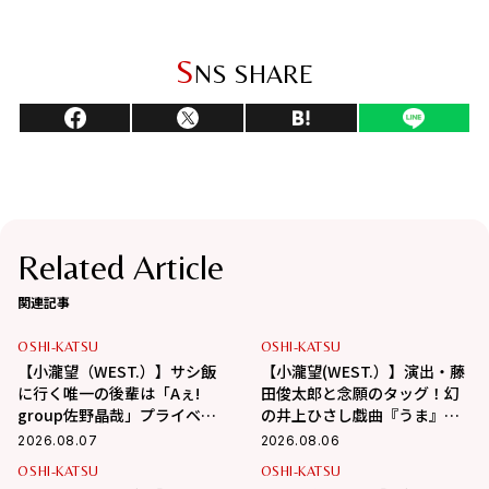
S
NS SHARE
Related Article
関連記事
OSHI-KATSU
OSHI-KATSU
【小瀧望（WEST.）】サシ飯
【小瀧望(WEST.）】演出・藤
に行く唯一の後輩は「Aぇ!
田俊太郎と念願のタッグ！幻
group佐野晶哉」プライベー
の井上ひさし戯曲『うま』で
トな交友録を告白
演じる“爽快な悪人”の魅力と
2026.08.07
2026.08.06
は
OSHI-KATSU
OSHI-KATSU