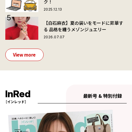
ク！
2025.12.13
【白石麻衣】夏の装いをモードに昇華す
る 品格を纏うメゾンジュエリー
2026.07.07
View more
InRed
最新号 & 特別付録
［インレッド］