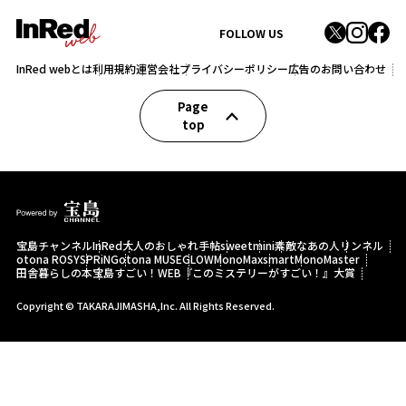
FOLLOW US
InRed webとは
利用規約
運営会社
プライバシーポリシー
広告のお問い合わせ
Page
top
宝島チャンネル
InRed
大人のおしゃれ手帖
sweet
mini
素敵なあの人
リンネル
otona ROSY
SPRiNG
otona MUSE
GLOW
MonoMax
smart
MonoMaster
田舎暮らしの本
宝島すごい！WEB
『このミステリーがすごい！』大賞
Copyright © TAKARAJIMASHA,Inc. All Rights Reserved.