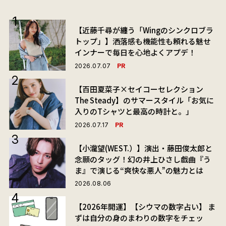
【近藤千尋が纏う「Wingのシンクロブラ
トップ」】洒落感も機能性も頼れる魅せ
インナーで毎日を心地よくアプデ！
PR
2026.07.07
【百田夏菜子×セイコーセレクション
The Steady】のサマースタイル「お気に
入りのTシャツと最高の時計と。」
PR
2026.07.17
【小瀧望(WEST.）】演出・藤田俊太郎と
念願のタッグ！幻の井上ひさし戯曲『う
ま』で演じる“爽快な悪人”の魅力とは
2026.08.06
【2026年開運】【シウマの数字占い】 ま
ずは自分の身のまわりの数字をチェッ