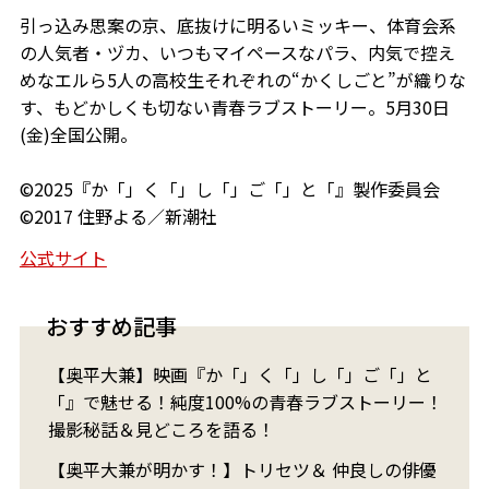
引っ込み思案の京、底抜けに明るいミッキー、体育会系
の人気者・ヅカ、いつもマイペースなパラ、内気で控え
めなエルら5人の高校生それぞれの“かくしごと”が織りな
す、もどかしくも切ない青春ラブストーリー。5月30日
(金)全国公開。
©2025『か「」く「」し「」ご「」と「』製作委員会
©2017 住野よる／新潮社
公式サイト
おすすめ記事
【奥平大兼】映画『か「」く「」し「」ご「」と
「』で魅せる！純度100%の青春ラブストーリー！
撮影秘話＆見どころを語る！
【奥平大兼が明かす！】トリセツ＆ 仲良しの俳優