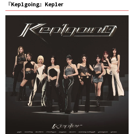
『Kep1going』Kep1er