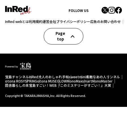
FOLLOW US
InRed webとは
利用規約
運営会社
プライバシーポリシー
広告のお問い合わせ
Page
top
宝島チャンネル
InRed
大人のおしゃれ手帖
sweet
mini
素敵なあの人
リンネル
otona ROSY
SPRiNG
otona MUSE
GLOW
MonoMax
smart
MonoMaster
田舎暮らしの本
宝島すごい！WEB
『このミステリーがすごい！』大賞
Copyright © TAKARAJIMASHA,Inc. All Rights Reserved.