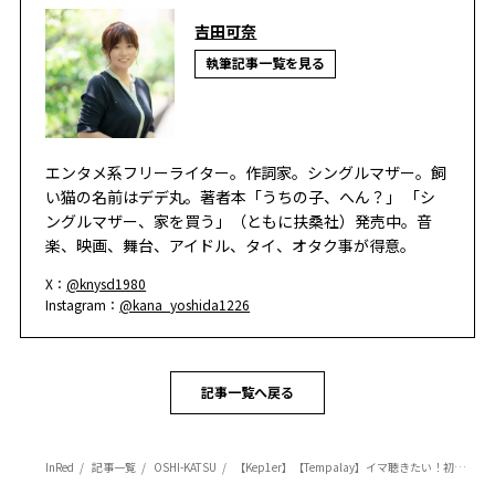
吉田可奈
執筆記事一覧を見る
エンタメ系フリーライター。作詞家。シングルマザー。飼
い猫の名前はデデ丸。著者本「うちの子、へん？」 「シ
ングルマザー、家を買う」（ともに扶桑社）発売中。音
楽、映画、舞台、アイドル、タイ、オタク事が得意。
X：
@knysd1980
Instagram：
@kana_yoshida1226
記事一覧へ戻る
InRed
記事一覧
OSHI-KATSU
【Kep1er】【Tempalay】イマ聴きたい！初回映像特典も話題の新作アルバム