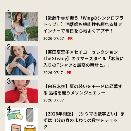
【近藤千尋が纏う「Wingのシンクロブラ
トップ」】洒落感も機能性も頼れる魅せ
インナーで毎日を心地よくアプデ！
PR
2026.07.07
【百田夏菜子×セイコーセレクション
The Steady】のサマースタイル「お気に
入りのTシャツと最高の時計と。」
PR
2026.07.17
【白石麻衣】夏の装いをモードに昇華す
る 品格を纏うメゾンジュエリー
2026.07.07
【2026年開運】【シウマの数字占い】 ま
ずは自分の身のまわりの数字をチェッ
ク！