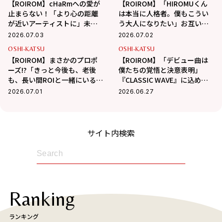
【ROIROM】cHaRmへの愛が
【ROIROM】「HIROMUくん
止まらない！「より心の距離
は本当に人格者。僕もこうい
が近いアーティストに」未来
う大人になりたい」お互いへ
の展望＆ROIの忘れ物事件
のリスペクト、パワーの源、
2026.07.03
2026.07.02
秘密の流行語を告白！
OSHI-KATSU
OSHI-KATSU
【ROIROM】まさかのプロポ
【ROIROM】「デビュー曲は
ーズ!?「きっと今後も、老後
僕たちの覚悟と決意表明」
も、長い間ROIと一緒にいるん
『CLASSIC WAVE』に込めた
だろうな…」お互いに今、贈
強固な意思と、cHaRmへの熱
2026.07.01
2026.06.27
りあいたい言葉とは？
い想いを二人が語る
サイト内検索
Ranking
ランキング