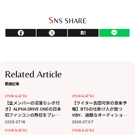
S
NS SHARE
Related Article
関連記事
OSHI-KATSU
OSHI-KATSU
【全メンバーの沼落ちレポ付
【ライター吉田可奈の音楽予
き】ALPHA DRIVE ONEの日本
報】BTSの仕掛け人が放つ
初ファンコンの熱狂をプレイ
VIBY、過酷なオーディション
バック！
を勝ち抜いたH//PE
2026.07.16
2026.07.07
Princess。次世代の主役たち
OSHI-KATSU
OSHI-KATSU
がついにデビュー！