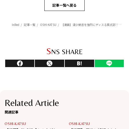
記事一覧へ戻る
InRed
記事一覧
OSHI-KATSU
【漫画】清少納言を強烈にディスる紫式部！これでもかとコキおろす！『新編 人生はあはれなり… 紫式部日記』（6）
S
NS SHARE
Related Article
関連記事
OSHI-KATSU
OSHI-KATSU