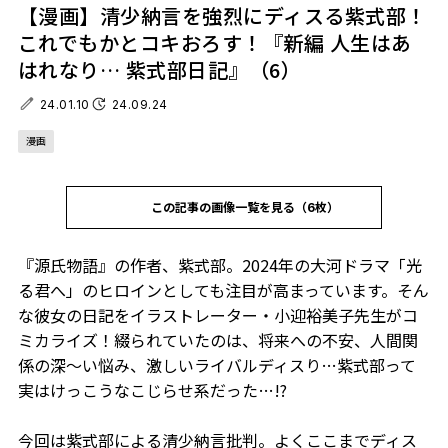
【漫画】清少納言を強烈にディスる紫式部！
これでもかとコキおろす！『新編 人生はあ
はれなり… 紫式部日記』（6）
24.01.10
24.09.24
漫画
この記事の画像一覧を見る（6枚）
『源氏物語』の作者、紫式部。2024年の大河ドラマ「光
る君へ」のヒロインとしても注目が高まっています。そん
な彼女の日記をイラストレーター・小迎裕美子先生がコ
ミカライズ！綴られていたのは、将来への不安、人間関
係の深～い悩み、激しいライバルディスり…紫式部って
実はけっこうなこじらせ系だった…!?
今回は紫式部による清少納言批判。よくここまでディス