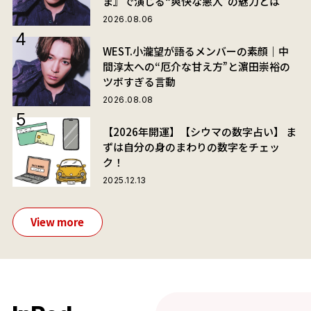
ま』で演じる“爽快な悪人”の魅力とは
2026.08.06
WEST.小瀧望が語るメンバーの素顔｜中
間淳太への“厄介な甘え方”と濵田崇裕の
ツボすぎる言動
2026.08.08
【2026年開運】【シウマの数字占い】 ま
ずは自分の身のまわりの数字をチェッ
ク！
2025.12.13
View more