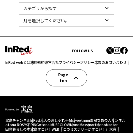
FOLLOW US
InRed webとは
利用規約
運営会社
プライバシーポリシー
広告のお問い合わせ
Page
top
宝島チャンネル
InRed
大人のおしゃれ手帖
sweet
mini
素敵なあの人
リンネル
otona ROSY
SPRiNG
otona MUSE
GLOW
MonoMax
smart
MonoMaster
田舎暮らしの本
宝島すごい！WEB
『このミステリーがすごい！』大賞