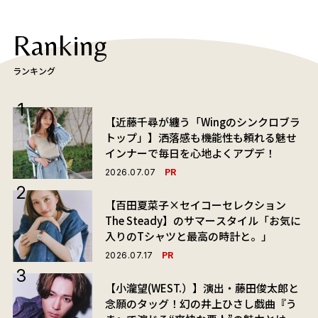
Ranking
ランキング
【近藤千尋が纏う「Wingのシンクロブラ
トップ」】洒落感も機能性も頼れる魅せ
インナーで毎日を心地よくアプデ！
PR
2026.07.07
【百田夏菜子×セイコーセレクション
The Steady】のサマースタイル「お気に
入りのTシャツと最高の時計と。」
PR
2026.07.17
【小瀧望(WEST.）】演出・藤田俊太郎と
念願のタッグ！幻の井上ひさし戯曲『う