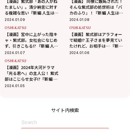
【漫画】紫式部「あの人がね
【漫画】 同僚に嫉妬された！
たましい」。清少納言に対す
そんな紫式部の処世術は「バ
る複雑な思い『新編 人生はあ
カのふり」！『新編 人生はあ
はれなり… 紫式部日記』（5）
はれなり… 紫式部日記』（4）
2024.01.09
2024.01.08
OSHI-KATSU
OSHI-KATSU
【漫画】宮中に上がった陰キ
【漫画】紫式部はアラフォー
ャ・紫式部。女社会になじめ
で結婚!? 王子さまを夢見てい
ず、引きこもる!? 『新編 人生
たけれど、お相手は… 『新編
はあはれなり… 紫式部日記』
人生はあはれなり… 紫式部日
2024.01.07
2024.01.06
（3）
記』（2）
OSHI-KATSU
【漫画】2024年大河ドラマ
「光る君へ」の主人公！ 紫式
部はこじらせ女子!?『新編 人
生はあはれなり… 紫式部日
2024.01.05
記』（1）
サイト内検索