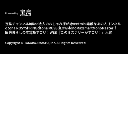
宝島チャンネル
InRed
大人のおしゃれ手帖
sweet
mini
素敵なあの人
リンネル
otona ROSY
SPRiNG
otona MUSE
GLOW
MonoMax
smart
MonoMaster
田舎暮らしの本
宝島すごい！WEB
『このミステリーがすごい！』大賞
Copyright © TAKARAJIMASHA,Inc. All Rights Reserved.