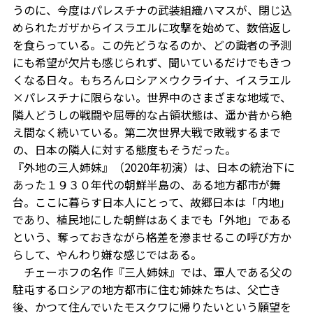
うのに、今度はパレスチナの武装組織ハマスが、閉じ込
められたガザからイスラエルに攻撃を始めて、数倍返し
を食らっている。この先どうなるのか、どの識者の予測
にも希望が欠片も感じられず、聞いているだけでもきつ
くなる日々。もちろんロシア×ウクライナ、イスラエル
×パレスチナに限らない。世界中のさまざまな地域で、
隣人どうしの戦闘や屈辱的な占領状態は、遥か昔から絶
え間なく続いている。第二次世界大戦で敗戦するまで
の、日本の隣人に対する態度もそうだった。
『外地の三人姉妹』（2020年初演）は、日本の統治下に
あった１９３０年代の朝鮮半島の、ある地方都市が舞
台。ここに暮らす日本人にとって、故郷日本は「内地」
であり、植民地にした朝鮮はあくまでも「外地」である
という、奪っておきながら格差を滲ませるこの呼び方か
らして、やんわり嫌な感じではある。
チェーホフの名作『三人姉妹』では、軍人である父の
駐屯するロシアの地方都市に住む姉妹たちは、父亡き
後、かつて住んでいたモスクワに帰りたいという願望を