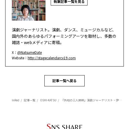
執筆記事一覧を見る
演劇ジャーナリスト。演劇、ダンス、ミュージカルなど、
国内外のあらゆるパフォーミングアーツを取材し、多数の
雑誌・webメディアに寄稿。
X：
@NatsumeDate
Website：
http://stagecalendarcv19.com
記事一覧へ戻る
InRed
記事一覧
OSHI-KATSU
『外地の三人姉妹』演劇ジャーナリスト・伊達なつめさんの一押しステージ情報！
S
NS SHARE