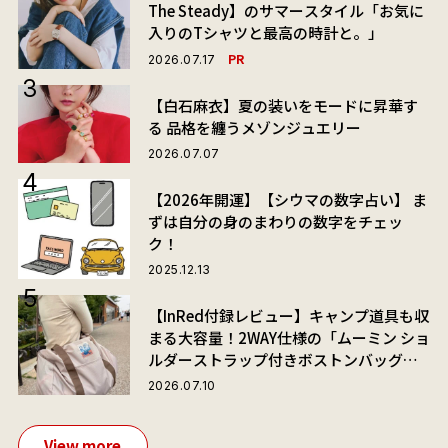
The Steady】のサマースタイル「お気に
入りのTシャツと最高の時計と。」
PR
2026.07.17
【白石麻衣】夏の装いをモードに昇華す
る 品格を纏うメゾンジュエリー
2026.07.07
【2026年開運】【シウマの数字占い】 ま
ずは自分の身のまわりの数字をチェッ
ク！
2025.12.13
【InRed付録レビュー】キャンプ道具も収
まる大容量！2WAY仕様の「ムーミン ショ
ルダーストラップ付きボストンバッグ」
が夏旅におすすめな理由
2026.07.10
View more