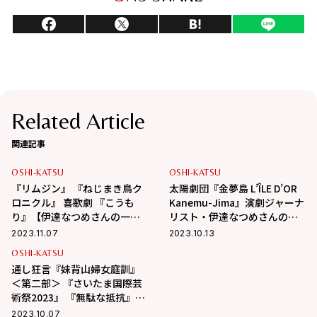
Related Article
関連記事
OSHI-KATSU
OSHI-KATSU
『リムジン』 『ねじまき鳥ク
太陽劇団『金夢島 L’ÎLE D’OR
ロニクル』 喜歌劇 『こうも
Kanemu-Jima』演劇ジャーナ
り』【伊達なつめさんの一押
リスト・伊達なつめさんの一
しステージ情報】
押しステージ情報！
2023.11.07
2023.10.13
OSHI-KATSU
通し狂言『妹背山婦女庭訓』
＜第二部＞ 『さいたま国際芸
術祭2023』 『無駄な抵抗』
【伊達なつめさんの一押しス
2023.10.07