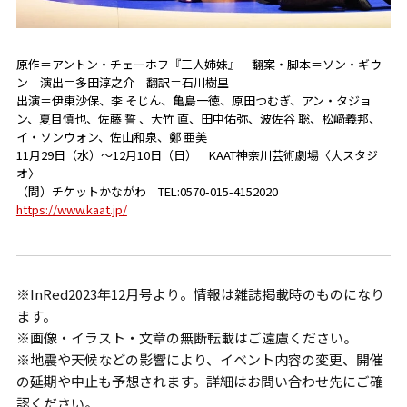
原作＝アントン・チェーホフ『三人姉妹』 翻案・脚本＝ソン・ギウ
ン 演出＝多田淳之介 翻訳＝石川樹里
出演＝伊東沙保、李 そじん、亀島一徳、原田つむぎ、アン・タジョ
ン、夏目慎也、佐藤 誓 、大竹 直、田中佑弥、波佐谷 聡、松﨑義邦、
イ・ソンウォン、佐山和泉、鄭 亜美
11月29日（水）～12月10日（日） KAAT神奈川芸術劇場〈大スタジ
オ〉
（問）チケットかながわ TEL:0570-015-4152020
https://www.kaat.jp/
※InRed2023年12月号より。情報は雑誌掲載時のものになり
ます。
※画像・イラスト・文章の無断転載はご遠慮ください。
※地震や天候などの影響により、イベント内容の変更、開催
の延期や中止も予想されます。詳細はお問い合わせ先にご確
認ください。