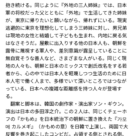
抱き続ける。同じように『外地の三人姉妹』では、日本
軍の将校だった父とともに「外地」で生活してきた姉妹
が、東京に帰りたいと願いながら、帰れずにいる。現実
逃避的に東京を理想化してしまう三姉妹に対し、男兄弟
は現地の女性と結婚して子どもも生まれ、内地に戻る気
はなさそうだ。屋敷に出入りする他の日本人も、朝鮮を
露骨に蔑視する軍人や、差別意識が露呈していることに
無自覚そうな善人など、さまざまな人がいる。同じく現
地の人々も、朝鮮と日本のミックスで創氏改名をする若
者から、心の中では日本人を軽蔑しつつ生活のために日
本人宅で働く人まで、多様でいて深いところではつなが
っている、日本への複雑な距離感を持つ人々が登場す
る。
翻案と脚本は、韓国の劇作家・演出家ソン・ギウン。
演出は日本の多田淳之介。この２人は、同じくチェーホ
フの『かもめ』を日本統治下の朝鮮に置き換えた『가모
메 カルメギ』（かもめの意）を日韓で上演し、両国で大
反響を巻き起こしたコンビだ。占領する側とされる側、