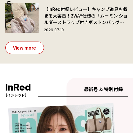
【InRed付録レビュー】キャンプ道具も収
まる大容量！2WAY仕様の「ムーミン ショ
ルダーストラップ付きボストンバッグ」
が夏旅におすすめな理由
2026.07.10
View more
InRed
最新号 & 特別付録
［インレッド］