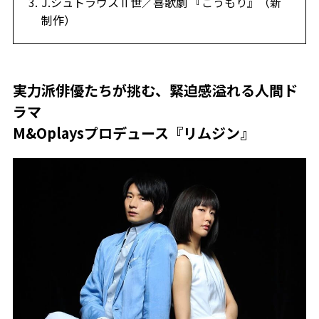
J.シュトラウスⅡ世／喜歌劇 『こうもり』（新
制作）
実力派俳優たちが挑む、緊迫感溢れる人間ド
ラマ
M&Oplaysプロデュース『リムジン』