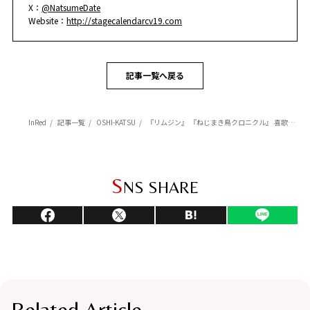
X：
@NatsumeDate
Website：
http://stagecalendarcv19.com
記事一覧へ戻る
InRed
記事一覧
OSHI-KATSU
『リムジン』 『ねじまき鳥クロニクル』 喜歌劇 『こうもり』【伊達なつめさんの一押しステージ情報】
S
NS SHARE
Related Article