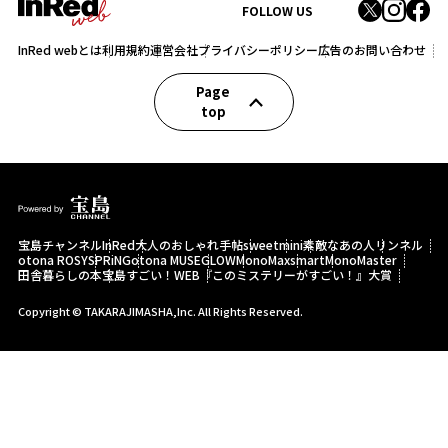
FOLLOW US
InRed webとは
利用規約
運営会社
プライバシーポリシー
広告のお問い合わせ
Page
top
宝島チャンネル
InRed
大人のおしゃれ手帖
sweet
mini
素敵なあの人
リンネル
otona ROSY
SPRiNG
otona MUSE
GLOW
MonoMax
smart
MonoMaster
田舎暮らしの本
宝島すごい！WEB
『このミステリーがすごい！』大賞
Copyright © TAKARAJIMASHA,Inc. All Rights Reserved.