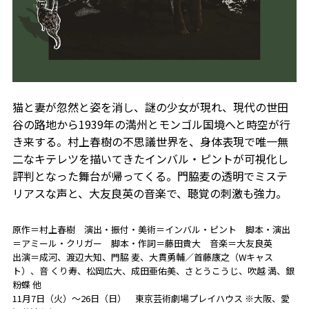
猫と妻が忽然と姿を消し、謎の少女が現れ、現代の世田
谷の路地から1939年の満州とモンゴル国境へと時空が行
き来する。村上春樹の不思議世界を、身体表現で唯一無
二なキテレツを描いてきたインバル・ピントが可視化し
評判となった舞台が帰ってくる。門脇麦の透明でミステ
リアスな声と、大友良英の音楽で、聴覚の刺激も強力。
原作＝村上春樹 演出・振付・美術＝インバル・ピント 脚本・演出
＝アミール・クリガー 脚本・作詞＝藤田貴大 音楽＝大友良英
出演＝成河、渡辺大知、門脇 麦、大貫勇輔／首藤康之（Wキャス
ト）、音 くり寿、松岡広大、成田亜佑美、さとうこうじ、吹越 満、銀
粉蝶 他
11月7日（火）～26日（日） 東京芸術劇場プレイハウス ※大阪、愛