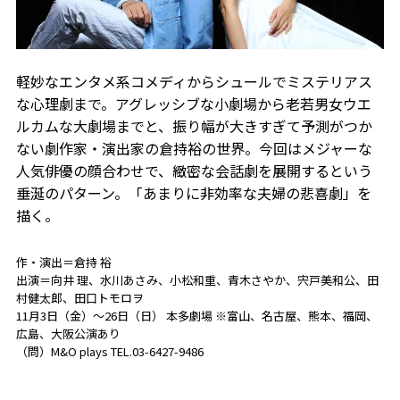
軽妙なエンタメ系コメディからシュールでミステリアス
な心理劇まで。アグレッシブな小劇場から老若男女ウエ
ルカムな大劇場までと、振り幅が大きすぎて予測がつか
ない劇作家・演出家の倉持裕の世界。今回はメジャーな
人気俳優の顔合わせで、緻密な会話劇を展開するという
垂涎のパターン。「あまりに非効率な夫婦の悲喜劇」を
描く。
作・演出＝倉持 裕
出演＝向井 理、水川あさみ、小松和重、青木さやか、宍戸美和公、田
村健太郎、田口トモロヲ
11月3日（金）～26日（日） 本多劇場 ※富山、名古屋、熊本、福岡、
広島、大阪公演あり
（問）M&O plays TEL.03-6427-9486