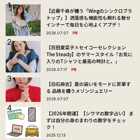
【近藤千尋が纏う「Wingのシンクロブラ
トップ」】洒落感も機能性も頼れる魅せ
インナーで毎日を心地よくアプデ！
PR
2026.07.07
【百田夏菜子×セイコーセレクション
The Steady】のサマースタイル「お気に
入りのTシャツと最高の時計と。」
PR
2026.07.17
【白石麻衣】夏の装いをモードに昇華す
る 品格を纏うメゾンジュエリー
2026.07.07
【2026年開運】【シウマの数字占い】 ま
ずは自分の身のまわりの数字をチェッ
ク！
2025.12.13