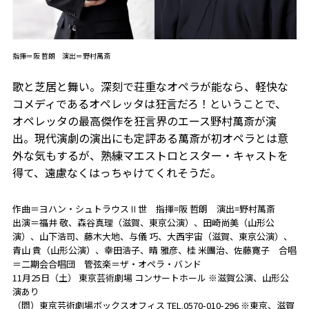
指揮＝阪 哲朗 演出＝野村萬斎
歌と芝居と舞い。深刻で荘重なオペラが能なら、軽快な
コメディであるオペレッタは狂言だろ！ということで、
オペレッタの最高傑作を狂言界のエース野村萬斎が演
出。現代演劇の演出にも定評ある萬斎が初オペラとは意
外な気もするが、熟練マエストロとスター・キャストを
得て、遠慮なくはっちゃけてくれそうだ。
作曲＝ヨハン・シュトラウスⅡ世 指揮=阪 哲朗 演出=野村萬斎
出演＝福井 敬、森谷真理（滋賀、東京公演）、田崎尚美（山形公
演）、山下浩司、藤木大地、与儀 巧、大西宇宙（滋賀、東京公演）、
青山 貴（山形公演）、幸田浩子、晴 雅彦、桂 米團治、佐藤寛子 合唱
＝二期会合唱団 管弦楽＝ザ・オペラ・バンド
11月25日（土） 東京芸術劇場 コンサートホール ※滋賀公演、山形公
演あり
（問）東京芸術劇場ボックスオフィス TEL.0570-010-296 ※東京、滋賀