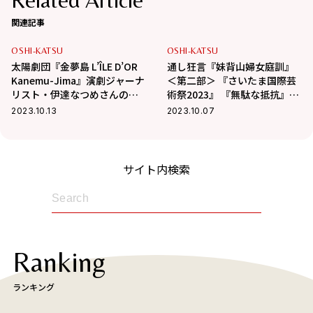
関連記事
OSHI-KATSU
OSHI-KATSU
太陽劇団『金夢島 L’ÎLE D’OR
通し狂言『妹背山婦女庭訓』
Kanemu-Jima』演劇ジャーナ
＜第二部＞ 『さいたま国際芸
リスト・伊達なつめさんの一
術祭2023』 『無駄な抵抗』
押しステージ情報！
【伊達なつめさんの一押しス
2023.10.13
2023.10.07
テージ情報】
サイト内検索
Ranking
ランキング