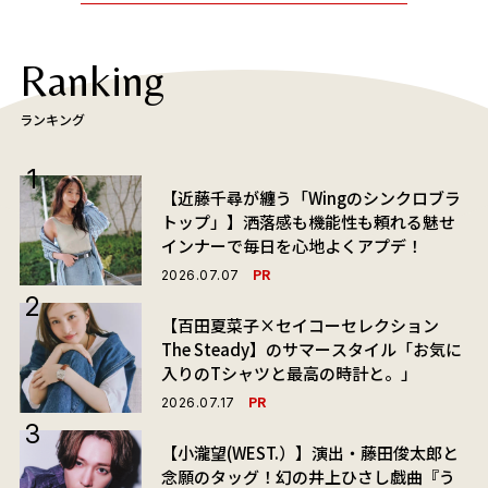
Ranking
ランキング
【近藤千尋が纏う「Wingのシンクロブラ
トップ」】洒落感も機能性も頼れる魅せ
インナーで毎日を心地よくアプデ！
PR
2026.07.07
【百田夏菜子×セイコーセレクション
The Steady】のサマースタイル「お気に
入りのTシャツと最高の時計と。」
PR
2026.07.17
【小瀧望(WEST.）】演出・藤田俊太郎と
念願のタッグ！幻の井上ひさし戯曲『う