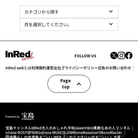
FOLLOW US
InRed webとは
利用規約
運営会社
プライバシーポリシー
広告のお問い合わせ
Page
top
宝島チャンネル
InRed
大人のおしゃれ手帖
sweet
mini
素敵なあの人
リンネル
otona ROSY
SPRiNG
otona MUSE
GLOW
MonoMax
smart
MonoMaster
田舎暮らしの本
宝島すごい！WEB
『このミステリーがすごい！』大賞