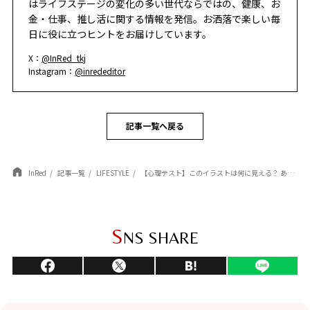
はライフステージの変化の多い世代ならではの、健康、お
金・仕事、推し活に関する情報を発信。お洒落で楽しい毎
日に役に立つヒントをお届けしています。
X：
@InRed_tkj
Instagram：
@inrededitor
記事一覧へ戻る
InRed
記事一覧
LIFESTYLE
【心理テスト】このイラストは何に見える？ あなたが「パートナーに求めている、魂の安心感」がわかる！
S
NS SHARE