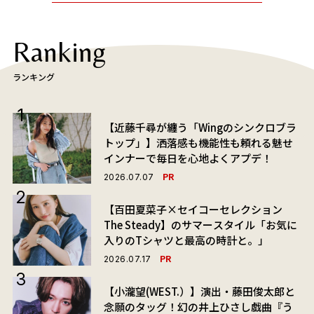
Ranking
ランキング
【近藤千尋が纏う「Wingのシンクロブラ
トップ」】洒落感も機能性も頼れる魅せ
インナーで毎日を心地よくアプデ！
PR
2026.07.07
【百田夏菜子×セイコーセレクション
The Steady】のサマースタイル「お気に
入りのTシャツと最高の時計と。」
PR
2026.07.17
【小瀧望(WEST.）】演出・藤田俊太郎と
念願のタッグ！幻の井上ひさし戯曲『う