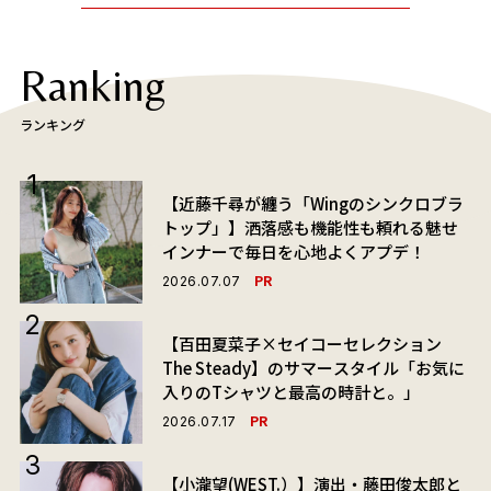
Ranking
ランキング
【近藤千尋が纏う「Wingのシンクロブラ
トップ」】洒落感も機能性も頼れる魅せ
インナーで毎日を心地よくアプデ！
PR
2026.07.07
【百田夏菜子×セイコーセレクション
The Steady】のサマースタイル「お気に
入りのTシャツと最高の時計と。」
PR
2026.07.17
【小瀧望(WEST.）】演出・藤田俊太郎と