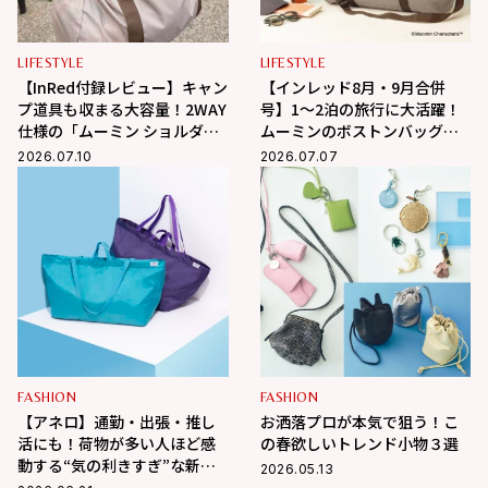
LIFESTYLE
LIFESTYLE
【InRed付録レビュー】キャン
【インレッド8月・9月合併
プ道具も収まる大容量！2WAY
号】1〜2泊の旅行に大活躍！
仕様の「ムーミン ショルダー
ムーミンのボストンバッグ付
ストラップ付きボストンバッ
録
2026.07.10
2026.07.07
グ」が夏旅におすすめな理由
FASHION
FASHION
【アネロ】通勤・出張・推し
お洒落プロが本気で狙う！こ
活にも！荷物が多い人ほど感
の春欲しいトレンド小物３選
動する“気の利きすぎ”な新作
2026.05.13
大容量バッグが凄すぎる