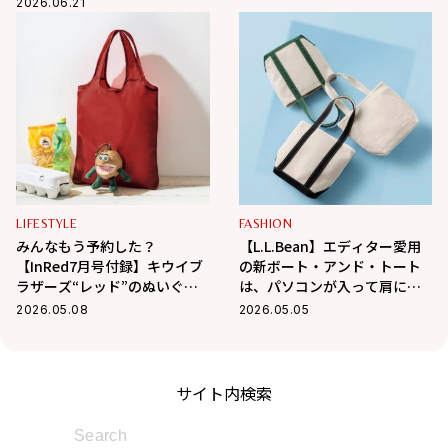
2026.06.21
LIFESTYLE
FASHION
みんなもう予約した？
【L.L.Bean】エディター愛用
【InRed7月号付録】キウイブ
の新ボート・アンド・トート
ラザーズ“レッド”のぬいぐる
は、パソコンが入って肩にか
みエコバッグが可愛すぎる♡
けられる秀逸設計！
2026.05.08
2026.05.05
サイト内検索