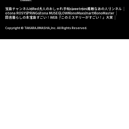
宝島チャンネル
InRed
大人のおしゃれ手帖
sweet
mini
素敵なあの人
リンネル
otona ROSY
SPRiNG
otona MUSE
GLOW
MonoMax
smart
MonoMaster
田舎暮らしの本
宝島すごい！WEB
『このミステリーがすごい！』大賞
Copyright © TAKARAJIMASHA,Inc. All Rights Reserved.