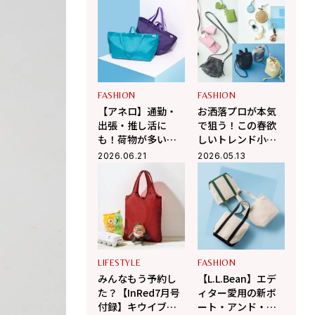
ミン ショルダース
ンバッグ付録
トラップ付きボス
トンバッグ」が夏
旅におすすめな理
由
FASHION
FASHION
【アネロ】通勤・
お洒落プロが本気
出張・推し活に
で狙う！この春欲
も！荷物が多い人
しいトレンド小物
ほど感動する“気の
３選
2026.06.21
2026.05.13
利きすぎ”な新作大
容量バッグが凄す
ぎる
LIFESTYLE
FASHION
みんなもう予約し
【L.L.Bean】エデ
た？【InRed7月号
ィター愛用の新ボ
付録】キウイブラ
ート・アンド・ト