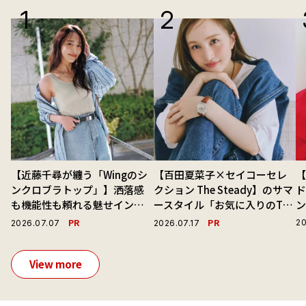
【近藤千尋が纏う「Wingのシ
【百田夏菜子×セイコーセレ
ンクロブラトップ」】洒落感
クション The Steady】のサマ
ド
も機能性も頼れる魅せインナ
ースタイル「お気に入りのTシ
ーで毎日を心地よくアプデ！
ャツと最高の時計と。」
PR
PR
20
2026.07.07
2026.07.17
View more