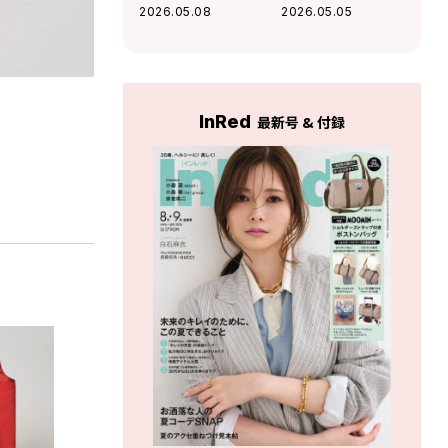
ザーズ“レッド”の
ートは、パソコン
2026.05.08
2026.05.05
ぬいぐるみエコバ
が入って肩にかけ
ッグが可愛すぎる
られる秀逸設計！
♡
InRed
最新号 & 付録