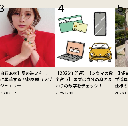
【白石麻衣】夏の装いをモー
【2026年開運】【シウマの数
【In
に昇華する 品格を纏うメゾ
字占い】 まずは自分の身のま
プ道具
ンジュエリー
わりの数字をチェック！
仕様の
ストラ
26.07.07
2025.12.13
2026.0
グ」が