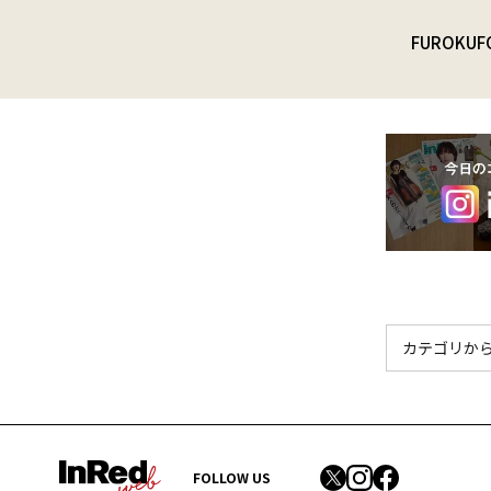
FUROKU
F
FOLLOW US