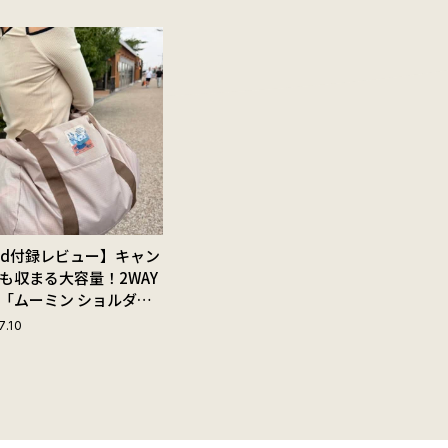
Red付録レビュー】キャン
も収まる大容量！2WAY
「ムーミン ショルダー
ップ付きボストンバッ
7.10
夏旅におすすめな理由