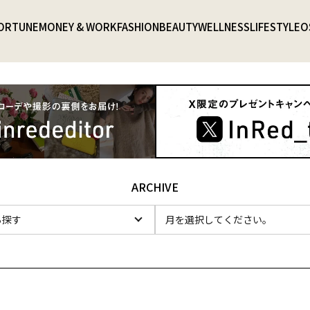
ORTUNE
MONEY & WORK
FASHION
BEAUTY
WELLNESS
LIFESTYLE
O
ARCHIVE