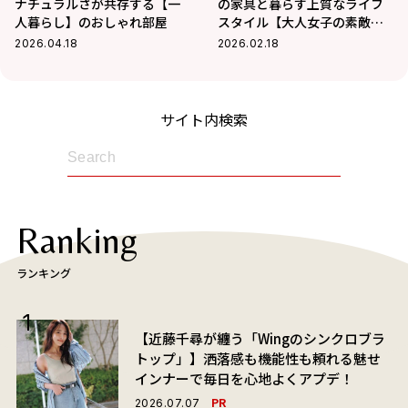
ナチュラルさが共存する【一
の家具と暮らす上質なライフ
人暮らし】のおしゃれ部屋
スタイル【大人女子の素敵部
屋】
2026.04.18
2026.02.18
サイト内検索
Ranking
ランキング
【近藤千尋が纏う「Wingのシンクロブラ
トップ」】洒落感も機能性も頼れる魅せ
インナーで毎日を心地よくアプデ！
PR
2026.07.07