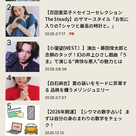
【百田夏菜子×セイコーセレクション
The Steady】のサマースタイル「お気に
入りのTシャツと最高の時計と。」
PR
2026.07.17
【小瀧望(WEST.）】演出・藤田俊太郎と
念願のタッグ！幻の井上ひさし戯曲『う
ま』で演じる“爽快な悪人”の魅力とは
2026.08.06
【白石麻衣】夏の装いをモードに昇華す
る 品格を纏うメゾンジュエリー
2026.07.07
【2026年開運】【シウマの数字占い】 ま
ずは自分の身のまわりの数字をチェッ
ク！
2025.12.13