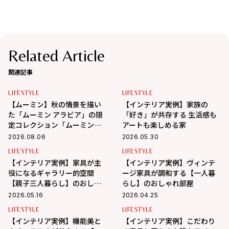
Related Article
関連記事
LIFESTYLE
LIFESTYLE
【ムーミン】秋の情景を描い
【インテリア実例】家族の
た「ムーミン アラビア」の限
「好き」が共存する 生活感も
定コレクション「ムーミンズ
アートも楽しめる家
デイ 2026」が8月8日（土）よ
2026.08.06
2026.05.30
り期間限定発売！
LIFESTYLE
LIFESTYLE
【インテリア実例】家具が主
【インテリア実例】ヴィンテ
役になるギャラリー的空間
ージ家具が調和する【一人暮
【親子三人暮らし】のおしゃ
らし】のおしゃれ部屋
れ部屋
2026.05.16
2026.04.25
LIFESTYLE
LIFESTYLE
【インテリア実例】機能美と
【インテリア実例】こだわり