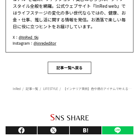
スタイル全般を網羅。公式ウェブサイト『InRed web』で
はライフステージの変化の多い世代ならではの、健康、お
金・仕事、推し活に関する情報を発信。お洒落で楽しい毎
日に役に立つヒントをお届けしています。
X：
@InRed_tkj
Instagram：
@inrededitor
記事一覧へ戻る
InRed
記事一覧
LIFESTYLE
【インテリア実例】色や柄のアイテムで叶える高感度な住まい【大人女子の素敵部屋】
S
NS SHARE