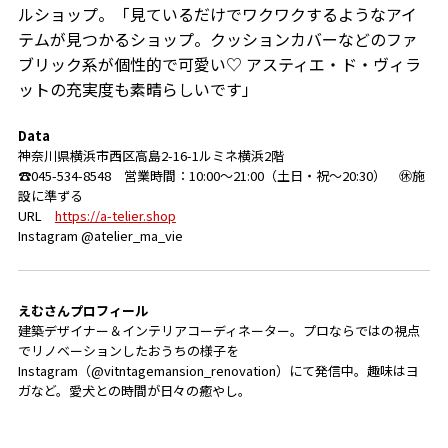
ルショップ。「見ているだけでワクワクするようなアイ
テムが見つかるショップ。クッションカバーなどのファ
ブリック系が個性的で可愛い♡ アスティエ・ド・ヴィラ
ットの充実度も素晴らしいです」
Data
神奈川県横浜市西区高島2-16-1ルミネ横浜2階
☎
045-534-8548
営業時間：
10:00〜21:00（土日・祝〜20:30）
㊡
施
設に準ずる
URL
https://a-telier.shop
Instagram @atelier_ma_vie
えむ
さん
プロフィール
建築デザイナー＆インテリアコーディネーター。プロならではの視点
でリノベーションしたおうちの様子を
Instagram（@vitntage
mansion_renovation）にて
発信中。趣味はヨ
ガなど。愛犬との時間が日々の癒やし。