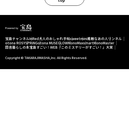
top
宝島チャンネル
InRed
大人のおしゃれ手帖
sweet
mini
素敵なあの人
リンネル
otona ROSY
SPRiNG
otona MUSE
GLOW
MonoMax
smart
MonoMaster
田舎暮らしの本
宝島すごい！WEB
『このミステリーがすごい！』大賞
Copyright © TAKARAJIMASHA,Inc. All Rights Reserved.